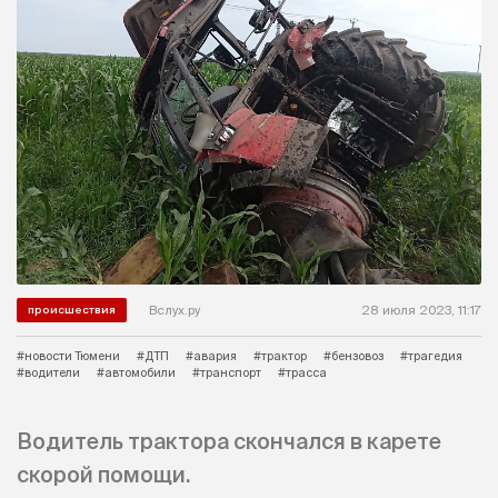
Вслух.ру
28 июля 2023, 11:17
происшествия
#новости Тюмени
#ДТП
#авария
#трактор
#бензовоз
#трагедия
#водители
#автомобили
#транспорт
#трасса
Водитель трактора скончался в карете
скорой помощи.