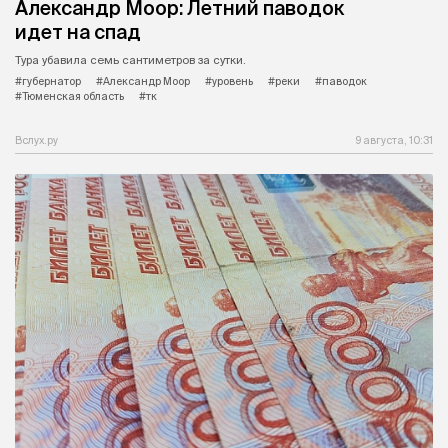
Александр Моор: Летний паводок
идет на спад
Тура убавила семь сантиметров за сутки.
#губернатор
#Александр Моор
#уровень
#реки
#паводок
#Тюменская область
#тк
Вслух.ру
9 августа, 10:31