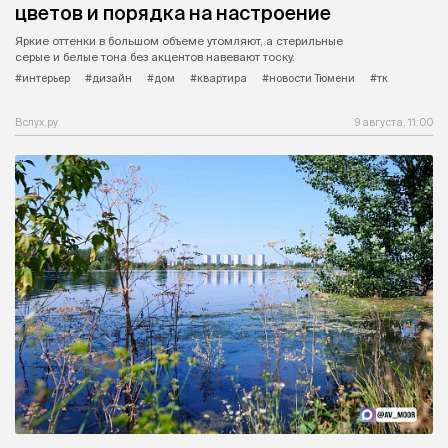
цветов и порядка на настроение
Яркие оттенки в большом объеме утомляют, а стерильные
серые и белые тона без акцентов навевают тоску.
#интерьер
#дизайн
#дом
#квартира
#новости Тюмени
#тк
Вслух.ру
9 августа, 11:00