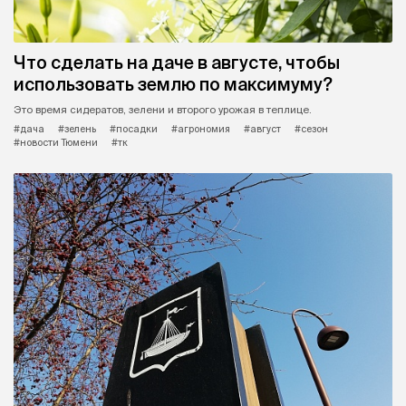
Что сделать на даче в августе, чтобы
использовать землю по максимуму?
Это время сидератов, зелени и второго урожая в теплице.
#дача
#зелень
#посадки
#агрономия
#август
#сезон
#новости Тюмени
#тк