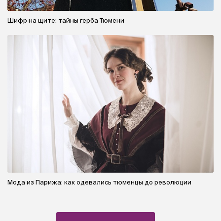
Шифр на щите: тайны герба Тюмени
Мода из Парижа: как одевались тюменцы до революции