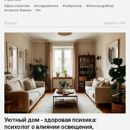
#День строителя
#поздравление
#губернатор
#Александр Моор
#новости Тюмени
#тк
Вслух.ру
9 августа, 11:41
Уютный дом - здоровая психика:
психолог о влиянии освещения,