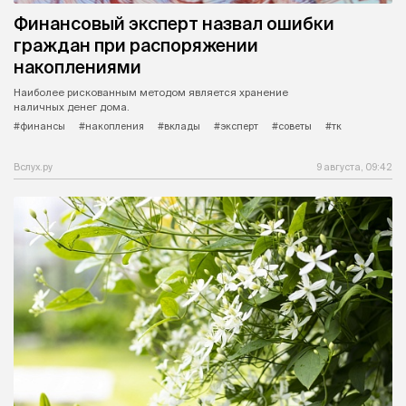
Финансовый эксперт назвал ошибки
граждан при распоряжении
накоплениями
Наиболее рискованным методом является хранение
наличных денег дома.
#финансы
#накопления
#вклады
#эксперт
#советы
#тк
Вслух.ру
9 августа, 09:42