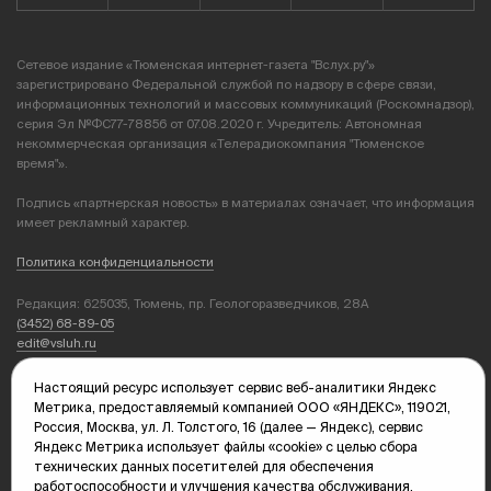
Сетевое издание «Тюменская интернет-газета "Вслух.ру"»
зарегистрировано Федеральной службой по надзору в сфере связи,
информационных технологий и массовых коммуникаций (Роскомнадзор),
серия Эл №ФС77-78856 от 07.08.2020 г. Учредитель: Автономная
некоммерческая организация «Телерадиокомпания "Тюменское
время"».
Подпись «партнерская новость» в материалах означает, что информация
имеет рекламный характер.
Политика конфиденциальности
Редакция: 625035, Тюмень, пр. Геологоразведчиков, 28А
(3452) 68-89-05
edit@vsluh.ru
Главный редактор: Панкина Т.Ю.
Настоящий ресурс использует сервис веб-аналитики Яндекс
kika@vsluh.ru
Метрика, предоставляемый компанией ООО «ЯНДЕКС», 119021,
Россия, Москва, ул. Л. Толстого, 16 (далее — Яндекс), сервис
По вопросам рекламы:
Яндекс Метрика использует файлы «cookie» с целью сбора
(3452) 68-89-78
технических данных посетителей для обеспечения
kotovaev@sibinformburo.ru
работоспособности и улучшения качества обслуживания.