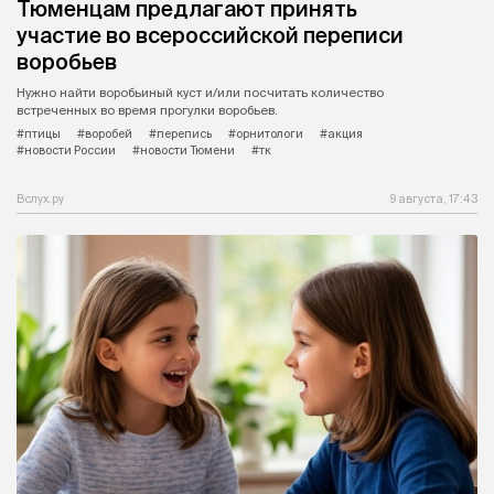
Тюменцам предлагают принять
участие во всероссийской переписи
воробьев
Нужно найти воробьиный куст и/или посчитать количество
встреченных во время прогулки воробьев.
#птицы
#воробей
#перепись
#орнитологи
#акция
#новости России
#новости Тюмени
#тк
Вслух.ру
9 августа, 17:43