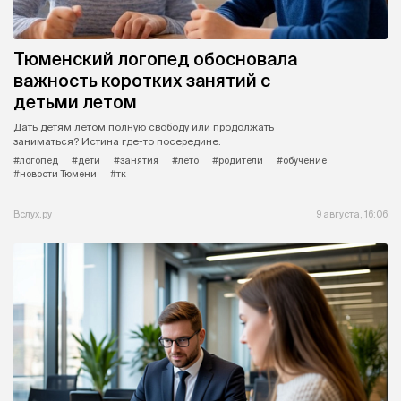
Тюменский логопед обосновала
важность коротких занятий с
детьми летом
Дать детям летом полную свободу или продолжать
заниматься? Истина где-то посередине.
#логопед
#дети
#занятия
#лето
#родители
#обучение
#новости Тюмени
#тк
Вслух.ру
9 августа, 16:06