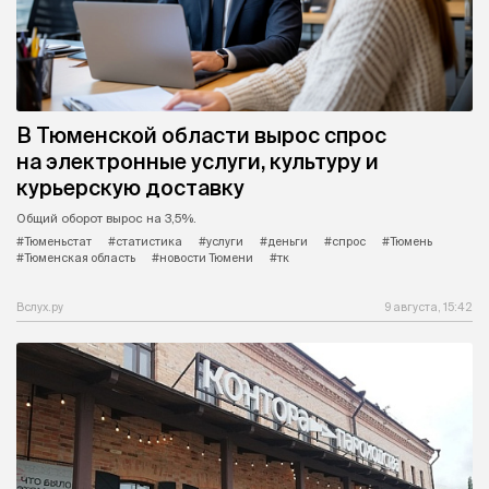
В Тюменской области вырос спрос
на электронные услуги, культуру и
курьерскую доставку
Общий оборот вырос на 3,5%.
#Тюменьстат
#статистика
#услуги
#деньги
#спрос
#Тюмень
#Тюменская область
#новости Тюмени
#тк
Вслух.ру
9 августа, 15:42