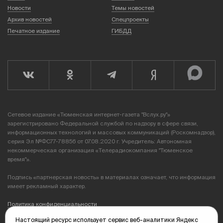
Новости
Темы новостей
Архив новостей
Спецпроекты
Печатное издание
ГИБДД
Сетевое издание «Тюменская интернет-газета "Вслух.ру"»
зарегистрировано Федеральной службой по надзору в сфере связи,
информационных технологий и массовых коммуникаций (Роскомнадзор),
серия Эл №ФС77-78856 от 07.08.2020 г. Учредитель: Автономная
некоммерческая организация «Телерадиокомпания "Тюменское
время"».
Подпись «партнерская новость» в материалах означает, что информация
имеет рекламный характер.
Политика конфиденциальности
Настоящий ресурс использует сервис веб-аналитики Яндекс