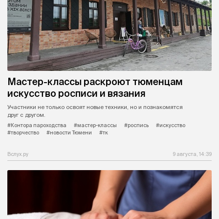
Мастер-классы раскроют тюменцам
искусство росписи и вязания
Участники не только освоят новые техники, но и познакомятся
друг с другом.
#Контора пароходства
#мастер-классы
#роспись
#искусство
#творчество
#новости Тюмени
#тк
Вслух.ру
9 августа, 14:39