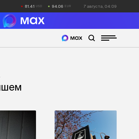
81.41
94.06
7 августа, 04:09
к
ишем