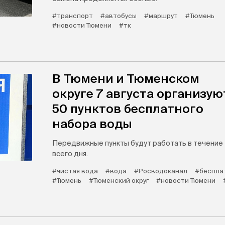
#транспорт
#автобусы
#маршрут
#Тюмень
#новости Тюмени
#тк
В Тюмени и Тюменском
округе 7 августа организую
50 пунктов бесплатного
набора воды
Передвижные пункты будут работать в течение
всего дня.
#чистая вода
#вода
#Росводоканал
#беспла
#Тюмень
#Тюменский округ
#новости Тюмени