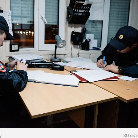
у
30 окт