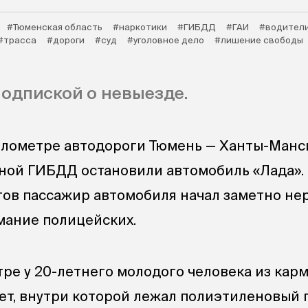
#Тюменская область
#наркотики
#ГИБДД
#ГАИ
#водител
#трасса
#дороги
#суд
#уголовное дело
#лишение свободы
подпиской о невыезде.
илометре автодороги Тюмень — Ханты-Манс
ной ГИБДД остановили автомобиль «Лада».
ов пассажир автомобиля начал заметно нер
мание полицейских.
ре у 20-летнего молодого человека из кар
рет, внутри которой лежал полиэтиленовый 