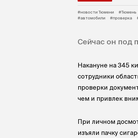
#новости Тюмени
#Тюмень
#автомобили
#проверка
Сейчас он под 
Накануне на 345 к
сотрудники област
проверки документ
чем и привлек вни
При личном досмот
изъяли пачку сига