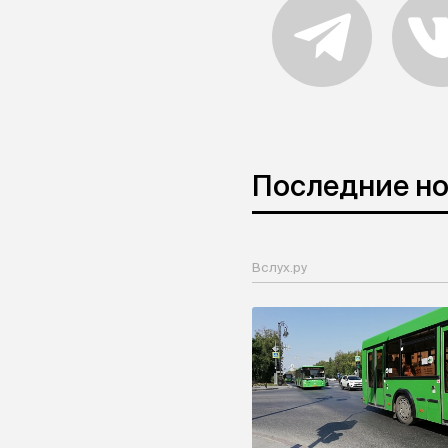
Последние н
Вслух.ру