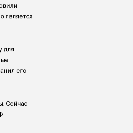
новили
то является
у для
ные
ранил его
ы. Сейчас
Ф