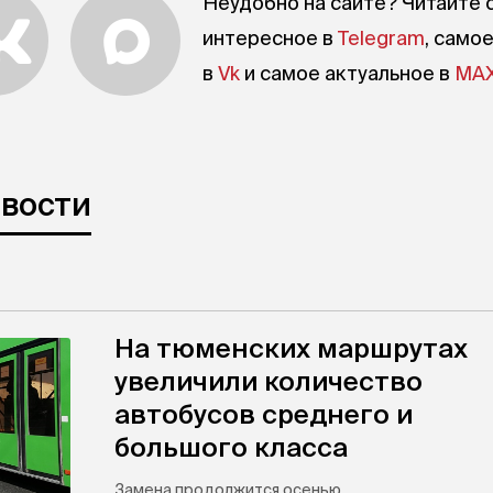
Неудобно на сайте? Читайте 
интересное в
Telegram
, само
в
Vk
и самое актуальное в
MA
овости
На тюменских маршрутах
увеличили количество
автобусов среднего и
большого класса
Замена продолжится осенью.