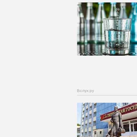
Вслух.ру