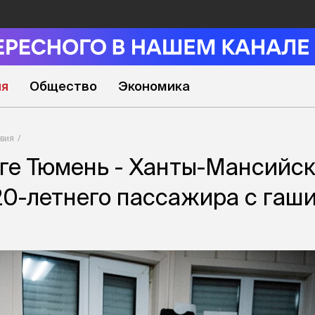
ия
Общество
Экономика
вия
ге Тюмень - Ханты-Мансийс
20-летнего пассажира с гаш