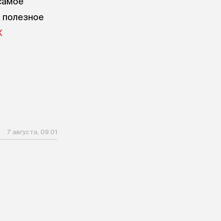
самое
е полезное
X
7 августа, 09:01