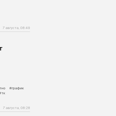
7 августа, 08:49
т
тно
#график
#тк
7 августа, 08:28