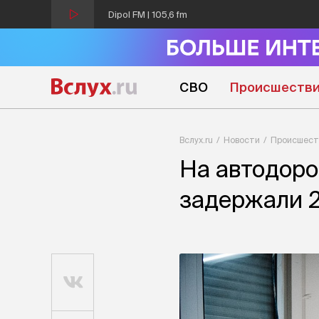
Dipol FM | 105,6 fm
СВО
Происшеств
Вслух.ru
Новости
Происшест
На автодоро
задержали 