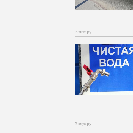
Вслух.ру
Вслух.ру