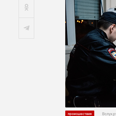
Вслух.р
происшествия