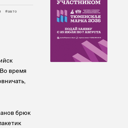
и
#авто
ийск
 Во время
вничать,
манов брюк
пакетик