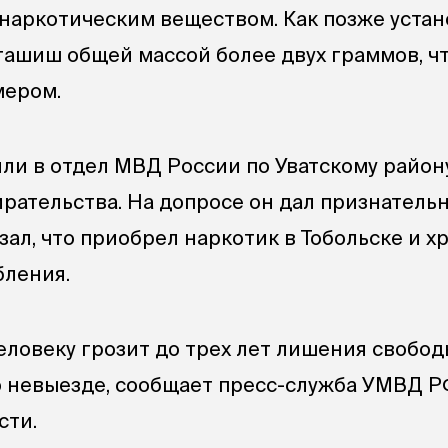
наркотическим веществом. Как позже уста
 гашиш общей массой более двух граммов, ч
мером.
ли в отдел МВД России по Уватскому район
рательства. На допросе он дал признатель
зал, что приобрел наркотик в Тобольске и х
бления.
еловеку грозит до трех лет лишения свобод
о невыезде, сообщает пресс-служба УМВД Р
сти.