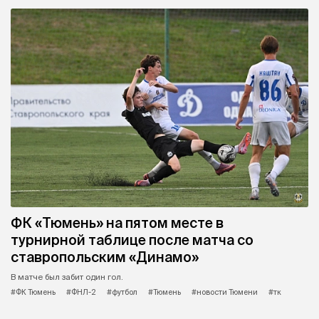
ФК «Тюмень» на пятом месте в
турнирной таблице после матча со
ставропольским «Динамо»
В матче был забит один гол.
#ФК Тюмень
#ФНЛ-2
#футбол
#Тюмень
#новости Тюмени
#тк