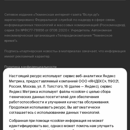
Сетевое издание «Тюменская интернет-газета "Вслух.ру"»
зарегистрировано Федеральной службой по надзору в сфере связи,
информационных технологий и массовых коммуникаций (Роскомнадзор),
серия Эл №ФС77-78856 от 07.08.2020 г. Учредитель: Автономная
некоммерческая организация «Телерадиокомпания "Тюменское
время"».
Подпись «партнерская новость» в материалах означает, что информация
имеет рекламный характер.
Политика конфиденциальности
Настоящий ресурс использует сервис веб-аналитики Яндекс
Редакция: 625035, Тюмень, пр. Геологоразведчиков, 28А
Метрика, предоставляемый компанией ООО «ЯНДЕКС», 119021,
(3452) 68-89-05
Россия, Москва, ул. Л. Толстого, 16 (далее — Яндекс), сервис
edit@vsluh.ru
Яндекс Метрика использует файлы «cookie» с целью сбора
технических данных посетителей для обеспечения
Главный редактор: Панкина Т.Ю.
работоспособности и улучшения качества обслуживания.
kika@vsluh.ru
Продолжая использовать ресурс, Вы автоматически
соглашаетесь с использованием данных технологий.
По вопросам рекламы:
(3452) 68-89-78
Собранная при помощи «cookie» информация не может
kotovaev@sibinformburo.ru
идентифицировать вас, однако может помочь нам улучшить