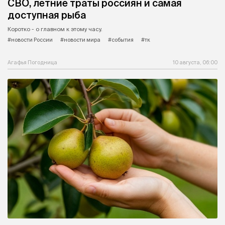
СВО, летние траты россиян и самая
доступная рыба
Коротко - о главном к этому часу.
#новости России
#новости мира
#события
#тк
Агафья Погодница
10 августа, 06:00