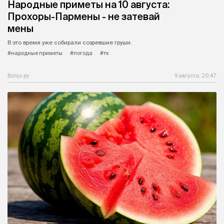
Народные приметы на 10 августа:
Прохоры-Пармены - не затевай
мены
В это время уже собирали созревшие груши.
#народные приметы
#погода
#тк
Вслух.ру
9 августа, 20:47