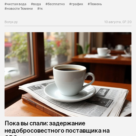
#чистая вода
#вода
#бесплатно
#график
#Тюмень
#новости Тюмени
#тк
Вслух.ру
10 августа, 07:20
Пока вы спали: задержание
недобросовестного поставщика на