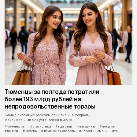
Тюменцы за полгода потратили
более 193 млрд рублей на
непродовольственные товары
Самые скромные расходы пришлись на февраль,
максимальный чек установлен в июне.
#Тюменьстат
#статистика
#торговля
#магазины
#покупки
#деньги
#Тюмень
#Тюменская область
#новости Тюмени
#тк