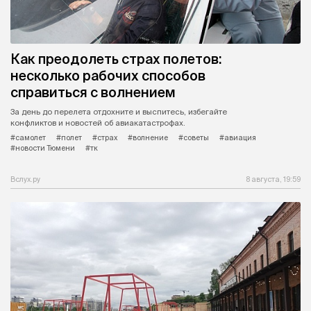
Как преодолеть страх полетов:
несколько рабочих способов
справиться с волнением
За день до перелета отдохните и выспитесь, избегайте
конфликтов и новостей об авиакатастрофах.
#самолет
#полет
#страх
#волнение
#советы
#авиация
#новости Тюмени
#тк
Вслух.ру
8 августа, 19:59