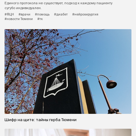
Единого протокола не существует, подход к каждому пациенту
сугубо индивидуален.
#ФЦН
#врачи
#помощь
#диабет
#нейрохирургия
#новости Тюмени
#тк
Шифр на щите: тайны герба Тюмени