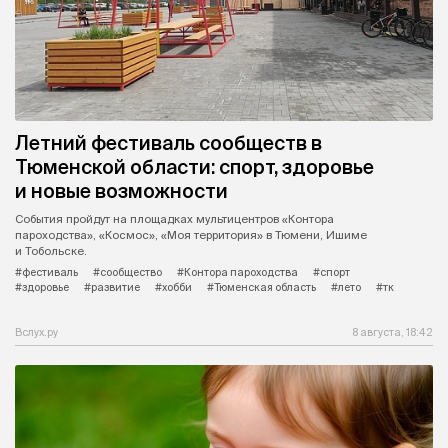
Летний фестиваль сообществ в
Тюменской области: спорт, здоровье
и новые возможности
События пройдут на площадках мультицентров «Контора
пароходства», «Космос», «Моя территория» в Тюмени, Ишиме
и Тобольске.
#фестиваль
#сообщество
#Контора пароходства
#спорт
#здоровье
#развитие
#хобби
#Тюменская область
#лето
#тк
Вслух.ру
8 августа, 18:42