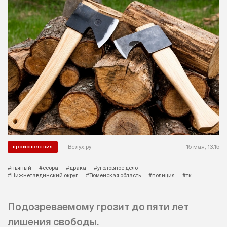
Вслух.ру
15 мая, 13:15
происшествия
#пьяный
#ссора
#драка
#уголовное дело
#Нижнетавдинский округ
#Тюменская область
#полиция
#тк
Подозреваемому грозит до пяти лет
лишения свободы.