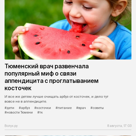
Тюменский врач развенчала
популярный миф о связи
аппендицита с проглатыванием
косточек
И все же детям лучше очищать арбуз от косточек, и дело тут
вовсе не в аппендиците.
#дети
#арбуз
#косточки
#питание
#врач
#советы
#новости Тюмени
#тк
Вслух.ру
8 августа, 17:03