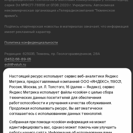
серия Эл №ФС77-78856 от 07.08.2020 г. Учредитель: Автономная
некоммерческая организация «Телерадиокомпания "Тюменское
время"».
Подпись «партнерская новость» в материалах означает, что информация
имеет рекламный характер.
Политика конфиденциальности
Редакция: 625035, Тюмень, пр. Геологоразведчиков, 28А
(3452) 68-89-05
edit@vsluh.ru
Главный редактор: Панкина Т.Ю.
Настоящий ресурс использует сервис веб-аналитики Яндекс
kika@vsluh.ru
Метрика, предоставляемый компанией ООО «ЯНДЕКС», 119021,
Россия, Москва, ул. Л. Толстого, 16 (далее — Яндекс), сервис
По вопросам рекламы:
Яндекс Метрика использует файлы «cookie» с целью сбора
(3452) 68-89-78
технических данных посетителей для обеспечения
kotovaev@sibinformburo.ru
работоспособности и улучшения качества обслуживания.
mim@vsluh.ru
Продолжая использовать ресурс, Вы автоматически
соглашаетесь с использованием данных технологий.
Собранная при помощи «cookie» информация не может
идентифицировать вас, однако может помочь нам улучшить
работу нашего сайта. Информация об использовании вами