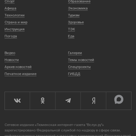
Спорт
Образование
Афиша
Экономика
Технологии
Туризм
Страна и мир
Здоровье
Инструкция
ТЭК
Погода
Еда
Видео
Галереи
Новости
Темы новостей
Архив новостей
Спецпроекты
Печатное издание
ГИБДД
Сетевое издание «Тюменская интернет-газета "Вслух.ру"»
зарегистрировано Федеральной службой по надзору в сфере связи,
информационных технологий и массовых коммуникаций (Роскомнадзор),