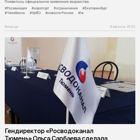
Появилось официальное заявление ведомства.
#Росавиация
#аэропорт
#ограничения
#Екатеринбург
#Челябинск
#УрФО
#новости России
#тк
Вслух.ру
6 августа, 15:02
Гендиректор «Росводоканал
Тюмень» Ольга Сарбаева сделала