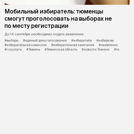
Мобильный избиратель: тюменцы
смогут проголосовать на выборах не
по месту регистрации
До 14 сентября необходимо подать заявление.
#выборы
#единый день голосования
#избиратели
#избирком
#избирательная комиссия
#избирательная кампания
#заявление
#госуслуги
#Тюмень
#Тюменская область
#новости Тюмени
#тк