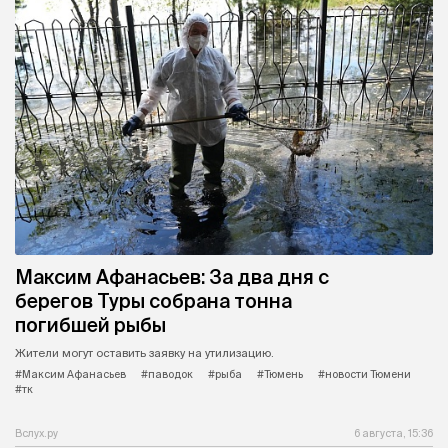
Максим Афанасьев: За два дня с
берегов Туры собрана тонна
погибшей рыбы
Жители могут оставить заявку на утилизацию.
#Максим Афанасьев
#паводок
#рыба
#Тюмень
#новости Тюмени
#тк
Вслух.ру
6 августа, 15:36