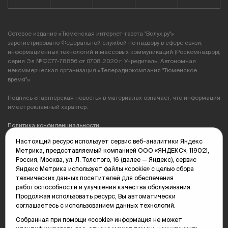
Сетевое издание «Тюменская интернет-газета "Вслух.ру"»
зарегистрировано Федеральной службой по надзору в сфере связи,
информационных технологий и массовых коммуникаций (Роскомнадзор),
серия Эл №ФС77-78856 от 07.08.2020 г. Учредитель: Автономная
некоммерческая организация «Телерадиокомпания "Тюменское
время"».
Подпись «партнерская новость» в материалах означает, что информация
имеет рекламный характер.
Политика конфиденциальности
Настоящий ресурс использует сервис веб-аналитики Яндекс
Редакция: 625035, Тюмень, пр. Геологоразведчиков, 28А
Метрика, предоставляемый компанией ООО «ЯНДЕКС», 119021,
(3452) 68-89-05
Россия, Москва, ул. Л. Толстого, 16 (далее — Яндекс), сервис
edit@vsluh.ru
Яндекс Метрика использует файлы «cookie» с целью сбора
технических данных посетителей для обеспечения
Главный редактор: Панкина Т.Ю.
работоспособности и улучшения качества обслуживания.
kika@vsluh.ru
Продолжая использовать ресурс, Вы автоматически
соглашаетесь с использованием данных технологий.
По вопросам рекламы:
(3452) 68-89-78
Собранная при помощи «cookie» информация не может
kotovaev@sibinformburo.ru