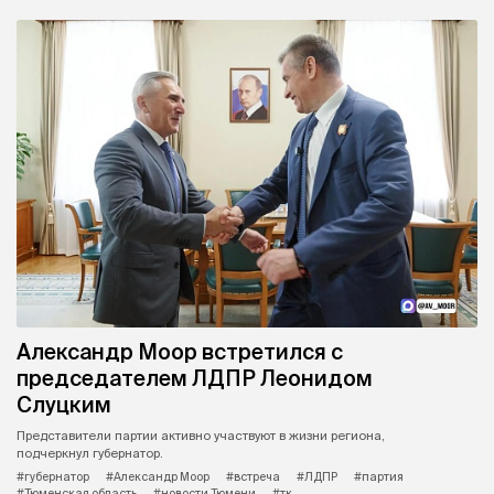
Александр Моор встретился с
председателем ЛДПР Леонидом
Слуцким
Представители партии активно участвуют в жизни региона,
подчеркнул губернатор.
#губернатор
#Александр Моор
#встреча
#ЛДПР
#партия
#Тюменская область
#новости Тюмени
#тк