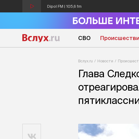
Dipol FM | 105,6 fm
СВО
Происшеств
Вслух.ru
Новости
Происшест
Глава Следк
отреагирова
пятиклассни