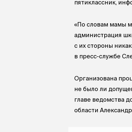
пятиклассник, инф
«По словам мамы м
администрация шко
с их стороны ника
в пресс-службе Сл
Организована проц
не было ли допущен
главе ведомства д
области Александр