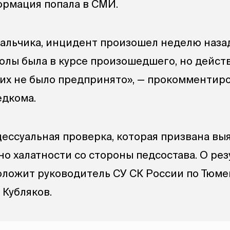
ормация попала в СМИ.
альчика, инцидент произошел неделю назад
лы была в курсе произошедшего, но дейст
ких не было предпринято», — прокомментир
едкома.
ессуальная проверка, которая призвана выя
о халатности со стороны педсостава. О рез
оложит руководитель СУ СК России по Тюм
 Кубляков.