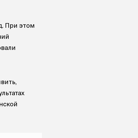
. При этом
вий
овали
вить,
ультатах
енской