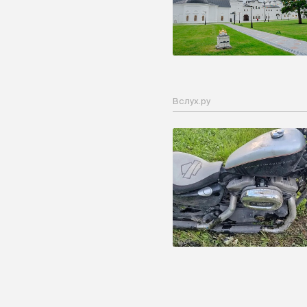
Вслух.ру