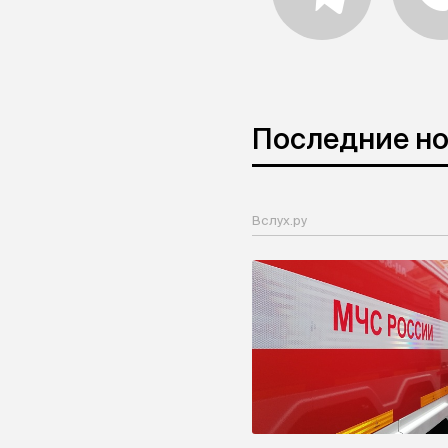
Последние н
Вслух.ру