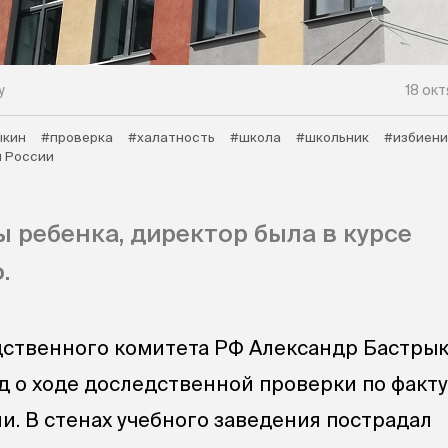
у
18 ок
ыкин
#проверка
#халатность
#школа
#школьник
#избиени
 России
 ребенка, директор была в курсе
.
ственного комитета РФ Александр Бастрык
д о ходе доследственной проверки по факт
и. В стенах учебного заведения пострадал