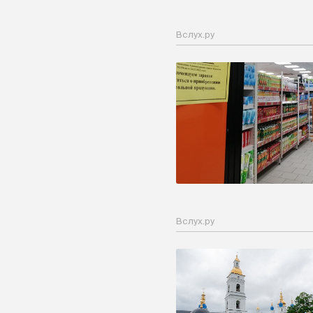
Вслух.ру
Вслух.ру