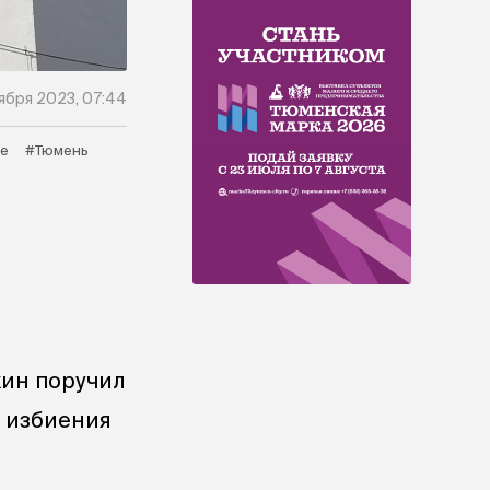
тября 2023, 07:44
е
#Тюмень
ин поручил
у избиения