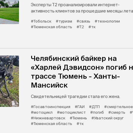
Эксперты Т2 проанализировали интернет-
активность клиентов за прошедшие месяцы лета
#Тобольск
#туризм
#связь
#технологии
#Тюменская область
#Т2
#тк
Челябинский байкер на
«Харлей Дэвидсон» погиб 
трассе Тюмень - Ханты-
Мансийск
Свидетельницей трагедии стала его жена.
#Госавтоинспекция
#ГАИ
#ДТП
#смертельное
#мотоцикл
#мотоциклист
#погиб
#смерть
#
#Нижневартовск
#Тюмень
#Уватский округ
#Тюменская область
#тк