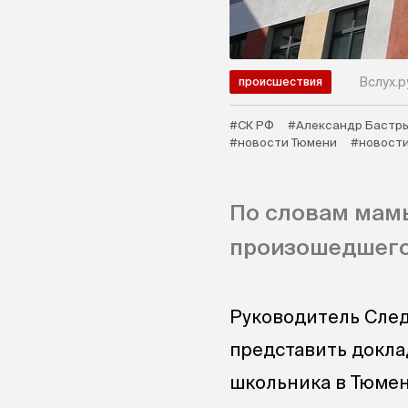
Вслух.р
происшествия
#СК РФ
#Александр Бастр
#новости Тюмени
#новости
По словам мамы
произошедшего
Руководитель След
представить докла
школьника в Тюмен