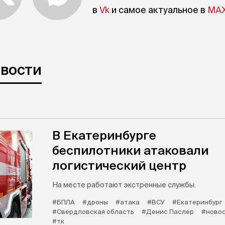
в
Vk
и самое актуальное в
MA
овости
В Екатеринбурге
беспилотники атаковали
логистический центр
На месте работают экстренные службы.
#БПЛА
#дроны
#атака
#ВСУ
#Екатеринбург
#Свердловская область
#Денис Паслер
#новос
#тк