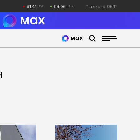
81.41
94.06
7 августа, 06:17
н