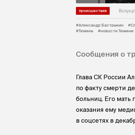
Вслух.р
происшествия
#Александр Бастрыкин
#С
#Тюмень
#новости Тюмени
Сообщения о тр
Глава СК России А
по факту смерти д
больниц. Его мать 
оказания ему меди
в соцсетях в декаб