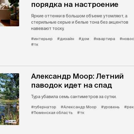
порядка на настроение
Яркие оттенки в большом объеме утомляют, а
стерильные серые и белые тона без акцентов
навевают тоску.
#интерьер
#дизайн
#дом
#квартира
#новос
#тк
Александр Моор: Летний
паводок идет на спад
Тура убавила семь сантиметров за сутки.
#губернатор
#Александр Моор
#уровень
#рек
#Тюменская область
#тк