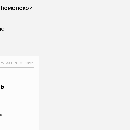
 Тюменской
ле
22 мая 2023, 18:15
ль
 в