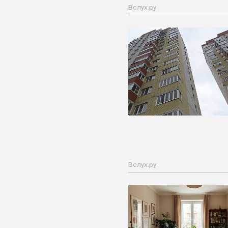
Вслух.ру
Вслух.ру