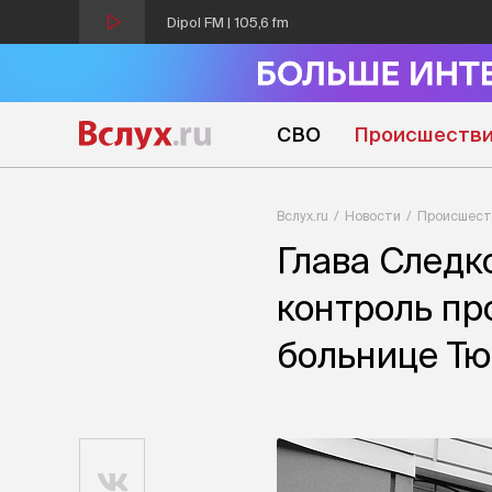
Dipol FM | 105,6 fm
СВО
Происшеств
Вслух.ru
Новости
Происшест
Глава Следк
контроль пр
больнице Т