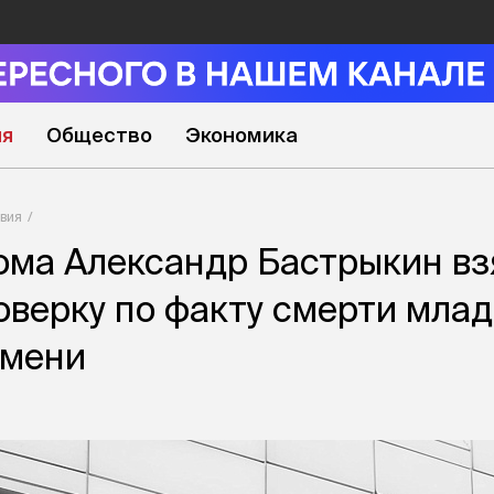
ия
Общество
Экономика
вия
ома Александр Бастрыкин вз
оверку по факту смерти млад
юмени