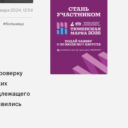
нваря 2024, 12:54
#больница
проверку
ких
адлежащего
явились