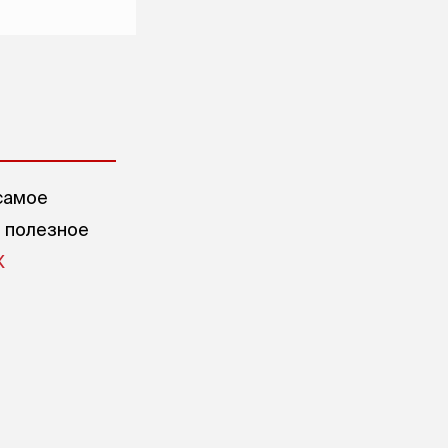
самое
е полезное
X