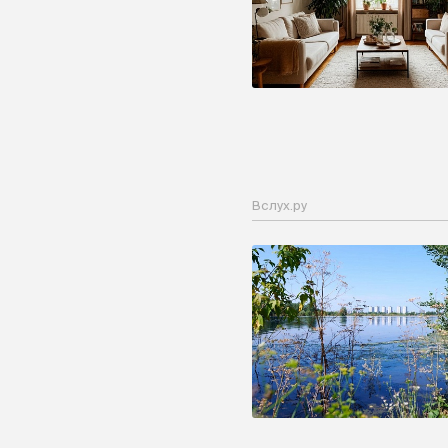
Вслух.ру