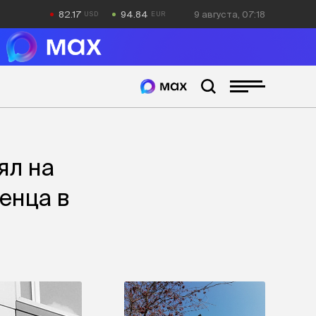
82.17
94.84
9 августа, 07:18
ял на
енца в