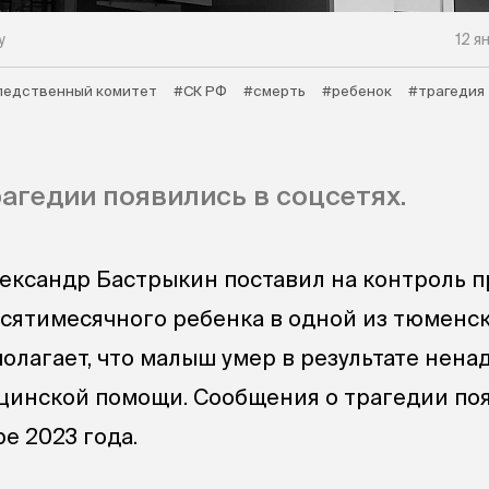
у
12 я
ледственный комитет
#СК РФ
#смерть
#ребенок
#трагедия
агедии появились в соцсетях.
лександр Бастрыкин поставил на контроль 
есятимесячного ребенка в одной из тюменс
полагает, что малыш умер в результате нен
цинской помощи. Сообщения о трагедии по
ре 2023 года.