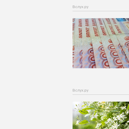
Вслух.ру
Вслух.ру