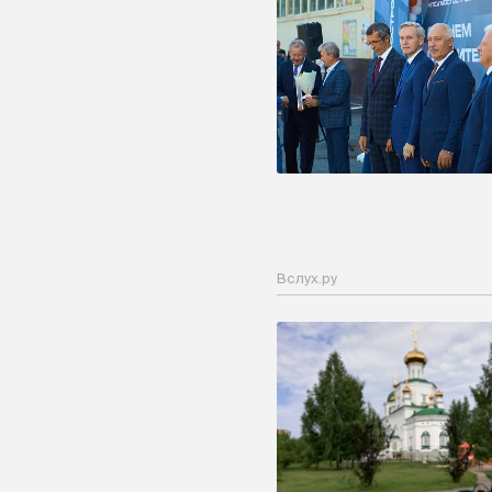
Вслух.ру