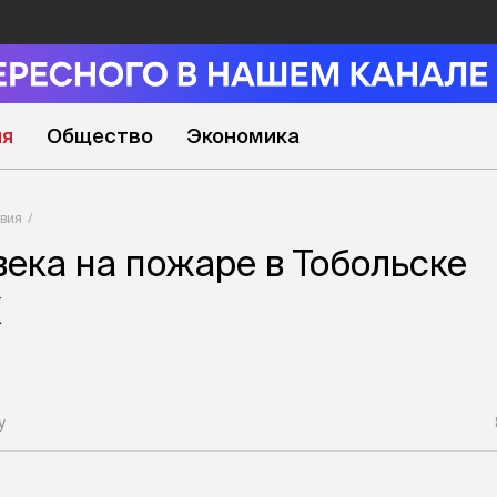
ия
Общество
Экономика
вия
века на пожаре в Тобольске
К
у