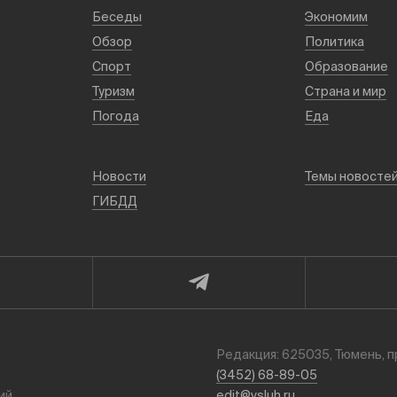
Беседы
Экономим
Обзор
Политика
Спорт
Образование
Туризм
Страна и мир
Погода
Еда
Новости
Темы новосте
ГИБДД
Редакция: 625035, Тюмень, п
(3452) 68-89-05
ий
edit@vsluh.ru