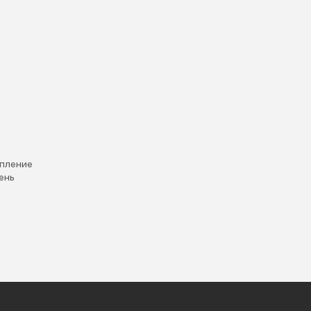
пление
ень