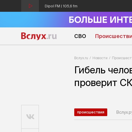
Dipol FM | 105,6 fm
СВО
Происшеств
Вслух.ru
Новости
Происшест
Гибель чело
проверит С
Вслух.р
происшествия