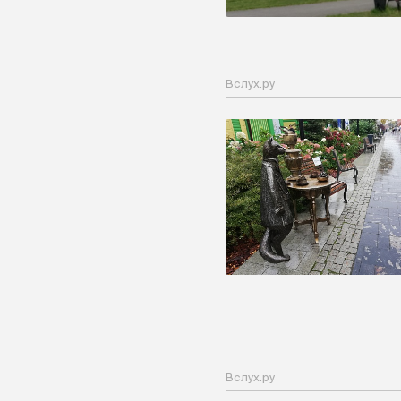
Вслух.ру
Вслух.ру