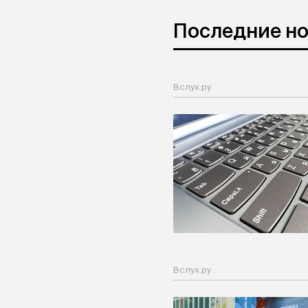
Последние н
Вслух.ру
Вслух.ру