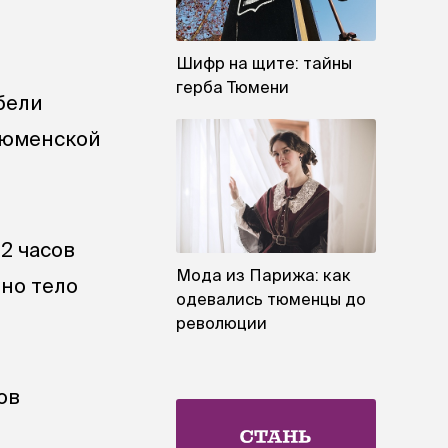
Шифр на щите: тайны
герба Тюмени
бели
 Тюменской
2 часов
Мода из Парижа: как
ено тело
одевались тюменцы до
революции
ов