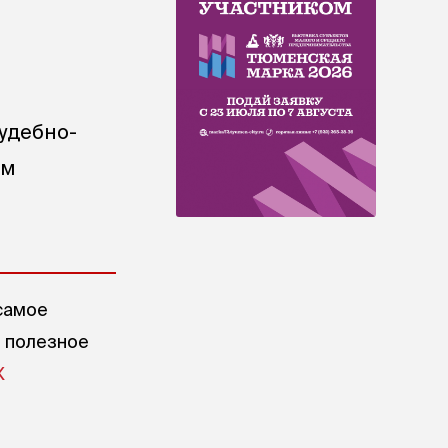
удебно-
ам
самое
е полезное
X