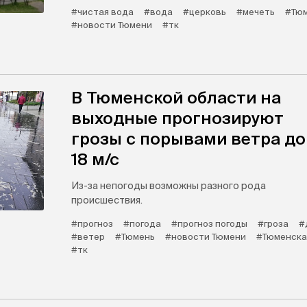
#чистая вода
#вода
#церковь
#мечеть
#Тю
#новости Тюмени
#тк
В Тюменской области на
выходные прогнозируют
грозы с порывами ветра до
18 м/с
Из-за непогоды возможны разного рода
происшествия.
#прогноз
#погода
#прогноз погоды
#гроза
#
#ветер
#Тюмень
#новости Тюмени
#Тюменска
#тк