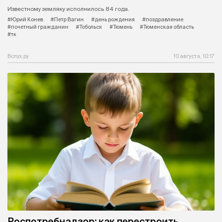
Известному земляку исполнилось 84 года.
#Юрий Конев
#Петр Вагин
#день рождения
#поздравление
#почетный гражданин
#Тобольск
#Тюмень
#Тюменская область
#тк
Вслух.ру
10 августа, 10:17
Роспотребнадзор: как перестроить