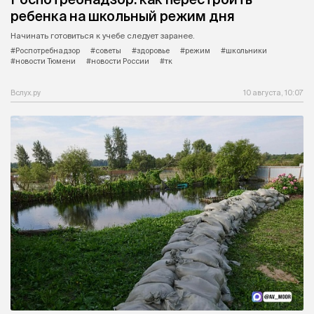
ребенка на школьный режим дня
Начинать готовиться к учебе следует заранее.
#Роспотребнадзор
#советы
#здоровье
#режим
#школьники
#новости Тюмени
#новости России
#тк
Вслух.ру
10 августа, 10:07