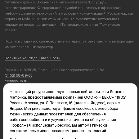
Сетевое издание «Тюменская интернет-газета "Вслух.ру"»
зарегистрировано Федеральной службой по надзору в сфере связи,
информационных технологий и массовых коммуникаций (Роскомнадзор),
серия Эл №ФС77-78856 от 07.08.2020 г. Учредитель: Автономная
некоммерческая организация «Телерадиокомпания "Тюменское
время"».
Подпись «партнерская новость» в материалах означает, что информация
имеет рекламный характер.
Политика конфиденциальности
Редакция: 625035, Тюмень, пр. Геологоразведчиков, 28А
(3452) 68-89-05
edit@vsluh.ru
Настоящий ресурс использует сервис веб-аналитики Яндекс
Главный редактор: Панкина Т.Ю.
Метрика, предоставляемый компанией ООО «ЯНДЕКС», 119021,
kika@vsluh.ru
Россия, Москва, ул. Л. Толстого, 16 (далее — Яндекс), сервис
Яндекс Метрика использует файлы «cookie» с целью сбора
По вопросам рекламы:
технических данных посетителей для обеспечения
(3452) 68-89-78
работоспособности и улучшения качества обслуживания.
kotovaev@sibinformburo.ru
Продолжая использовать ресурс, Вы автоматически
mim@vsluh.ru
соглашаетесь с использованием данных технологий.