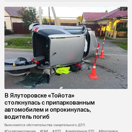
В Ялуторовске «Тойота»
столкнулась с припаркованным
автомобилем и опрокинулась,
водитель погиб
Выясняются обстоятельства смертельного ДТП.
#Госавтоинспекция
#ГАИ
#ДТП
#смертельное ДТП
#Ялуторовск