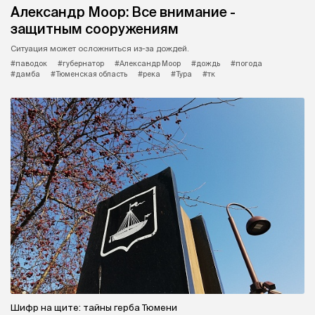
Александр Моор: Все внимание -
защитным сооружениям
Ситуация может осложниться из-за дождей.
#паводок
#губернатор
#Александр Моор
#дождь
#погода
#дамба
#Тюменская область
#река
#Тура
#тк
Шифр на щите: тайны герба Тюмени