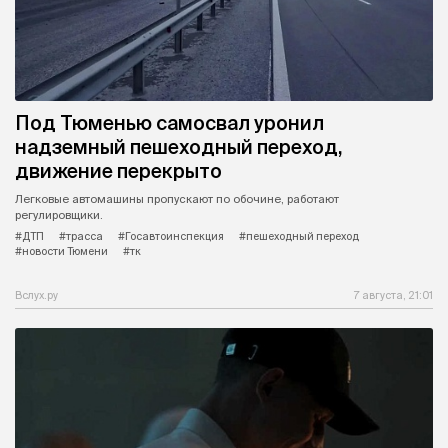
Под Тюменью самосвал уронил
надземный пешеходный переход,
движение перекрыто
Легковые автомашины пропускают по обочине, работают
регулировщики.
#ДТП
#трасса
#Госавтоинспекция
#пешеходный переход
#новости Тюмени
#тк
Вслух.ру
7 августа, 21:01