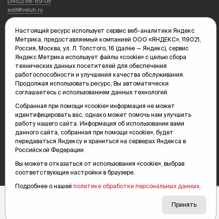
(3452) 68-89-05
edit@vsluh.ru
Главный редактор: Панкина Т.Ю.
Настоящий ресурс использует сервис веб-аналитики Яндекс
kika@vsluh.ru
Метрика, предоставляемый компанией ООО «ЯНДЕКС», 119021,
Россия, Москва, ул. Л. Толстого, 16 (далее — Яндекс), сервис
По вопросам рекламы:
Яндекс Метрика использует файлы «cookie» с целью сбора
(3452) 68-89-78
технических данных посетителей для обеспечения
kotovaev@sibinformburo.ru
работоспособности и улучшения качества обслуживания.
mim@vsluh.ru
Продолжая использовать ресурс, Вы автоматически
соглашаетесь с использованием данных технологий.
Собранная при помощи «cookie» информация не может
идентифицировать вас, однако может помочь нам улучшить
работу нашего сайта. Информация об использовании вами
данного сайта, собранная при помощи «cookie», будет
передаваться Яндексу и храниться на серверах Яндекса в
Российской Федерации.
© 2000-2026 Тюменская интернет-газета «Вслух.ру»
16+
Карта сайта
Вы можете отказаться от использования «cookie», выбрав
соответствующие настройки в браузере.
Подробнее о нашей
политике обработки персональных данных
.
Принять