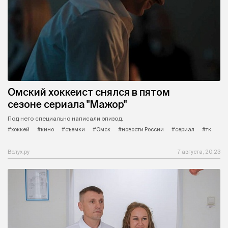
Омский хоккеист снялся в пятом
сезоне сериала "Мажор"
Под него специально написали эпизод.
#хоккей
#кино
#съемки
#Омск
#новости России
#сериал
#тк
Вслух.ру
7 августа, 20:23