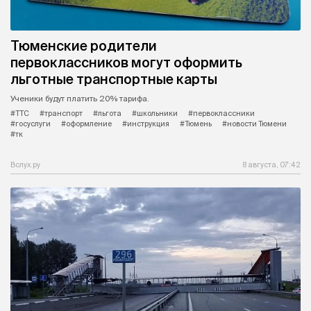
Тюменские родители
первоклассников могут оформить
льготные транспортные карты
Ученики будут платить 20% тарифа.
#ТТС
#транспорт
#льгота
#школьники
#первоклассники
#госуслуги
#оформление
#инструкция
#Тюмень
#новости Тюмени
#тк
Вслух.ру
8 августа, 07:42