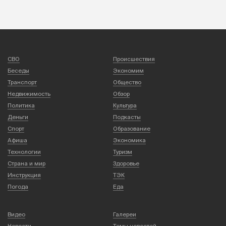
СВО
Происшествия
Беседы
Экономим
Транспорт
Общество
Недвижимость
Обзор
Политика
Культура
Деньги
Подкасты
Спорт
Образование
Афиша
Экономика
Технологии
Туризм
Страна и мир
Здоровье
Инструкция
ТЭК
Погода
Еда
Видео
Галереи
Новости
Темы новостей