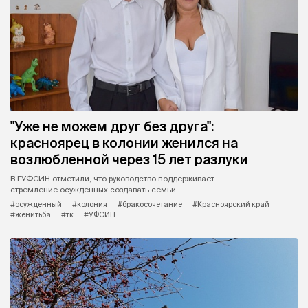
"Уже не можем друг без друга":
красноярец в колонии женился на
возлюбленной через 15 лет разлуки
В ГУФСИН отметили, что руководство поддерживает
стремление осужденных создавать семьи.
#осужденный
#колония
#бракосочетание
#Красноярский край
#женитьба
#тк
#УФСИН