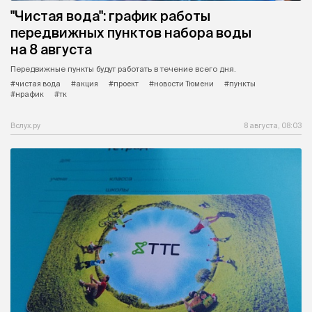
"Чистая вода": график работы
передвижных пунктов набора воды
на 8 августа
Передвижные пункты будут работать в течение всего дня.
#чистая вода
#акция
#проект
#новости Тюмени
#пункты
#нрафик
#тк
Вслух.ру
8 августа, 08:03