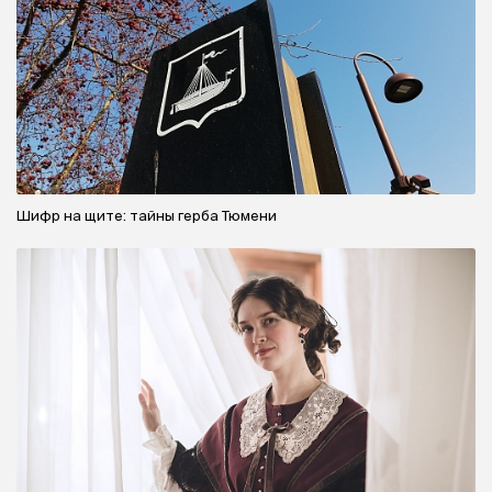
Шифр на щите: тайны герба Тюмени