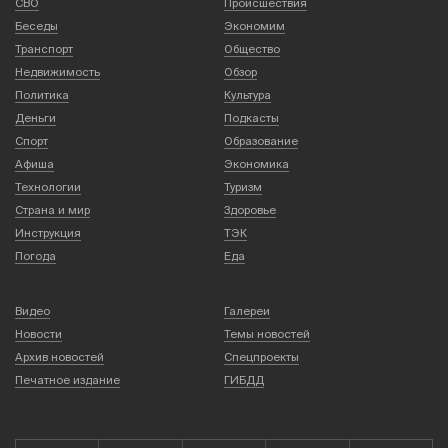
СВО
Происшествия
Беседы
Экономим
Транспорт
Общество
Недвижимость
Обзор
Политика
Культура
Деньги
Подкасты
Спорт
Образование
Афиша
Экономика
Технологии
Туризм
Страна и мир
Здоровье
Инструкция
ТЭК
Погода
Еда
Видео
Галереи
Новости
Темы новостей
Архив новостей
Спецпроекты
Печатное издание
ГИБДД