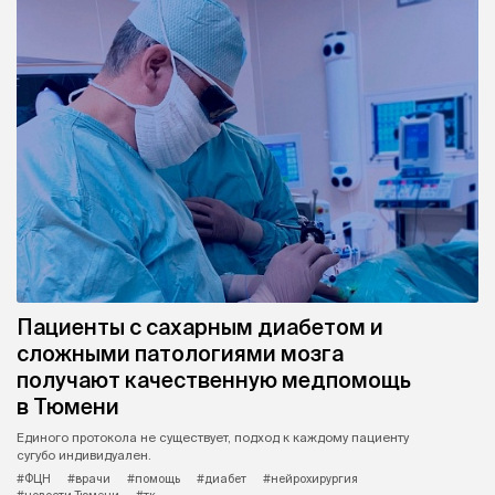
Пациенты с сахарным диабетом и
сложными патологиями мозга
получают качественную медпомощь
в Тюмени
Единого протокола не существует, подход к каждому пациенту
сугубо индивидуален.
#ФЦН
#врачи
#помощь
#диабет
#нейрохирургия
#новости Тюмени
#тк