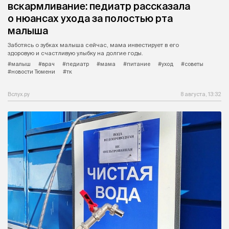
вскармливание: педиатр рассказала
о нюансах ухода за полостью рта
малыша
Заботясь о зубках малыша сейчас, мама инвестирует в его
здоровую и счастливую улыбку на долгие годы.
#малыш
#врач
#педиатр
#мама
#питание
#уход
#советы
#новости Тюмени
#тк
Вслух.ру
8 августа, 13:32