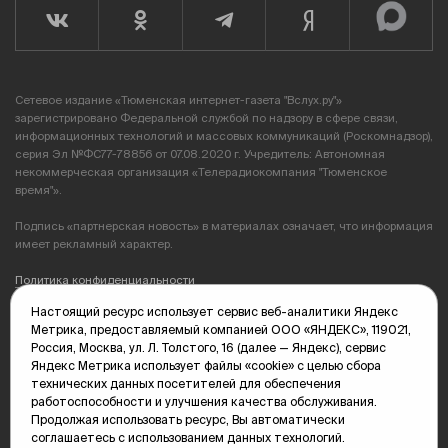
Сетевое издание «Тюменская интернет-газета "Вслух.ру"»
зарегистрировано Федеральной службой по надзору в сфере связи,
информационных технологий и массовых коммуникаций (Роскомнадзор),
серия Эл №ФС77-78856 от 07.08.2020 г. Учредитель: Автономная
некоммерческая организация «Телерадиокомпания "Тюменское
время"».
Подпись «партнерская новость» в материалах означает, что информация
имеет рекламный характер.
Политика конфиденциальности
Настоящий ресурс использует сервис веб-аналитики Яндекс
Редакция: 625035, Тюмень, пр. Геологоразведчиков, 28А
Метрика, предоставляемый компанией ООО «ЯНДЕКС», 119021,
(3452) 68-89-05
Россия, Москва, ул. Л. Толстого, 16 (далее — Яндекс), сервис
edit@vsluh.ru
Яндекс Метрика использует файлы «cookie» с целью сбора
технических данных посетителей для обеспечения
Главный редактор: Панкина Т.Ю.
работоспособности и улучшения качества обслуживания.
kika@vsluh.ru
Продолжая использовать ресурс, Вы автоматически
соглашаетесь с использованием данных технологий.
По вопросам рекламы: