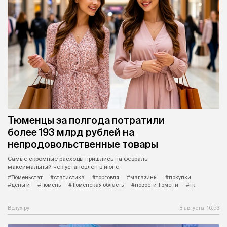
Тюменцы за полгода потратили
более 193 млрд рублей на
непродовольственные товары
Самые скромные расходы пришлись на февраль,
максимальный чек установлен в июне.
#Тюменьстат
#статистика
#торговля
#магазины
#покупки
#деньги
#Тюмень
#Тюменская область
#новости Тюмени
#тк
Вслух.ру
8 августа, 16:53