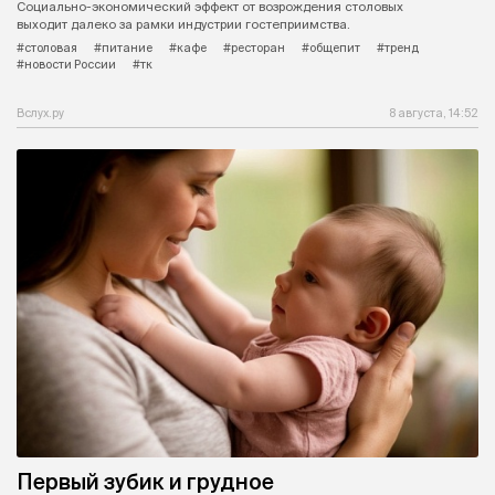
Социально-экономический эффект от возрождения столовых
выходит далеко за рамки индустрии гостеприимства.
#столовая
#питание
#кафе
#ресторан
#общепит
#тренд
#новости России
#тк
Вслух.ру
8 августа, 14:52
Первый зубик и грудное