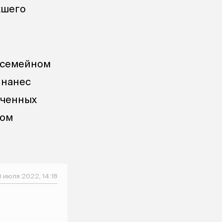
кшего
а семейном
 нанес
ученных
ном
 июля 2022, 14:18