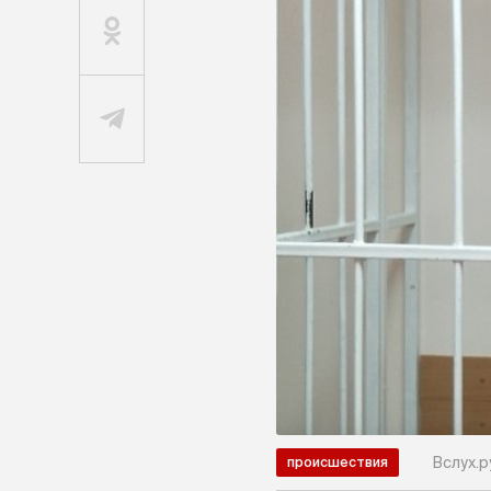
Вслух.р
происшествия