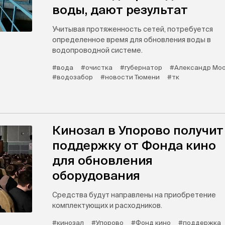
воды, дают результат
Учитывая протяженность сетей, потребуется
определенное время для обновления воды в
водопроводной системе.
#вода
#очистка
#губернатор
#Александр Мо
#водозабор
#новости Тюмени
#тк
Кинозал в Упорово получит
поддержку от Фонда кино
для обновления
оборудования
Средства будут направлены на приобретение
комплектующих и расходников.
#кинозал
#Упорово
#Фонд кино
#поддержка