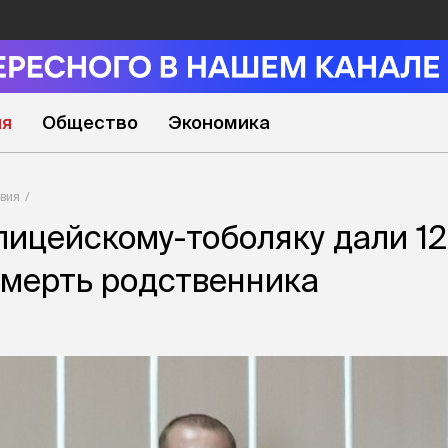
ия
Общество
Экономика
вия
ицейскому-тоболяку дали 12
смерть родственника