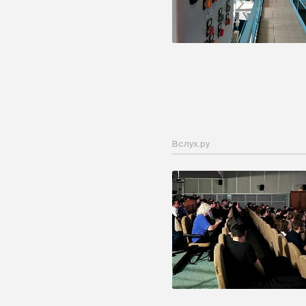
Вслух.ру