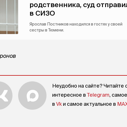
родственника, суд отправи
в СИЗО
Ярослав Постников находился в гостях у своей
сестры в Тюмени.
иронов
Неудобно на сайте? Читайте 
интересное в
Telegram
, само
в
Vk
и самое актуальное в
MA