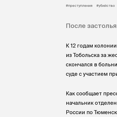
#преступления
#убийство
После застолья
К 12 годам колони
из Тобольска за же
скончался в больн
суде с участием п
Как сообщает прес
начальник отделе
России по Тюменск