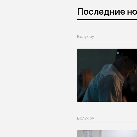
Последние н
Вслух.ру
Вслух.ру