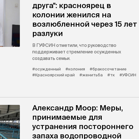
друга": красноярец в
колонии женился на
возлюбленной через 15 лет
разлуки
В ГУФСИН отметили, что руководство
поддерживает стремление осужденных
создавать семьи.
#осужденный
#колония
#бракосочетание
#Красноярский край
#женитьба
#тк
#УФСИН
Александр Моор: Меры,
принимаемые для
устранения постороннего
запаха водопроводной