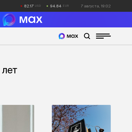
82.17
94.84
7 августа, 19:02
 лет