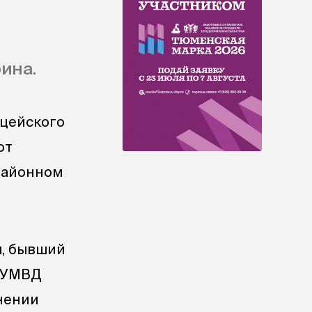
ина.
ицейского
от
районном
ы, бывший
й УМВД
нении