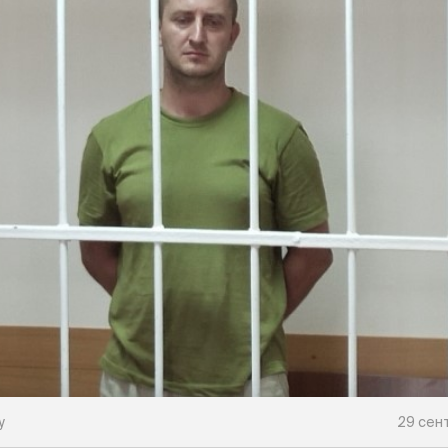
у
29 сент