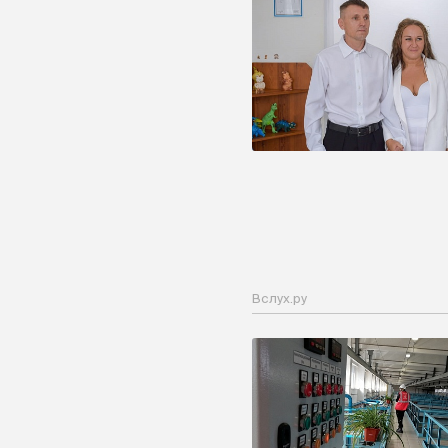
Вслух.ру