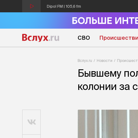
Dipol FM | 105,6 fm
СВО
Происшеств
Вслух.ru
Новости
Происшест
Бывшему пол
колонии за 