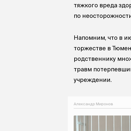
тяжкого вреда здо
по неосторожности
Напомним, что в и
торжестве в Тюмен
родственнику множ
травм потерпевший
учреждении.
Александр Миронов