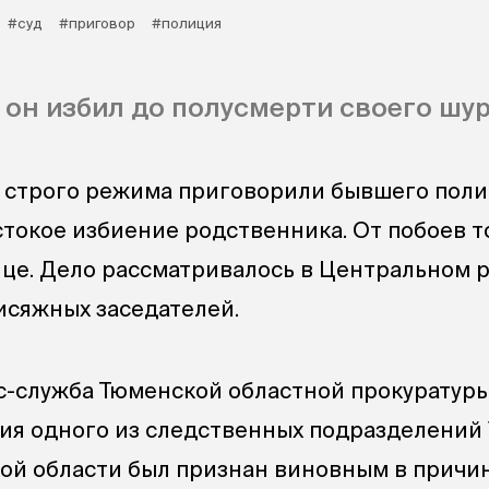
#суд
#приговор
#полиция
 он избил до полусмерти своего шур
и строго режима приговорили бывшего пол
стокое избиение родственника. От побоев т
ице. Дело рассматривалось в Центральном 
рисяжных заседателей.
с-служба Тюменской областной прокуратур
ния одного из следственных подразделени
ой области был признан виновным в причи