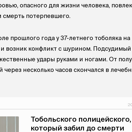
ровью, опасного для жизни человека, повле
 смерть потерпевшего.
юле прошлого года у 37-летнего тоболяка н
и возник конфликт с шурином. Подсудимый
ественные удары руками и ногами. От пол
 через несколько часов скончался в лечеб
20
Тобольского полицейского,
который забил до смерти