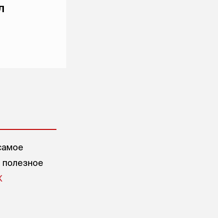
л
самое
е полезное
X