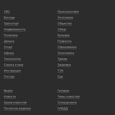
СВО
Происшествия
Беседы
Экономим
Транспорт
Общество
Недвижимость
Обзор
Политика
Культура
Деньги
Подкасты
Спорт
Образование
Афиша
Экономика
Технологии
Туризм
Страна и мир
Здоровье
Инструкция
ТЭК
Погода
Еда
Видео
Галереи
Новости
Темы новостей
Архив новостей
Спецпроекты
Печатное издание
ГИБДД