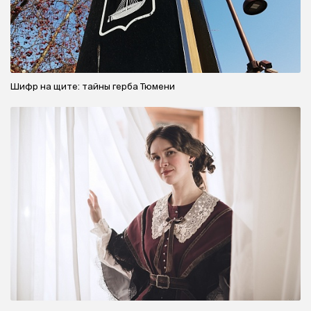
Шифр на щите: тайны герба Тюмени