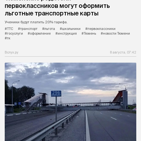
первоклассников могут оформить
льготные транспортные карты
Ученики будут платить 20% тарифа.
#ТТС
#транспорт
#льгота
#школьники
#первоклассники
#госуслуги
#оформление
#инструкция
#Тюмень
#новости Тюмени
#тк
Вслух.ру
8 августа, 07:42