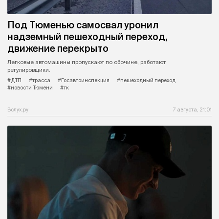
Под Тюменью самосвал уронил
надземный пешеходный переход,
движение перекрыто
Легковые автомашины пропускают по обочине, работают
регулировщики.
#ДТП
#трасса
#Госавтоинспекция
#пешеходный переход
#новости Тюмени
#тк
Вслух.ру
7 августа, 21:01