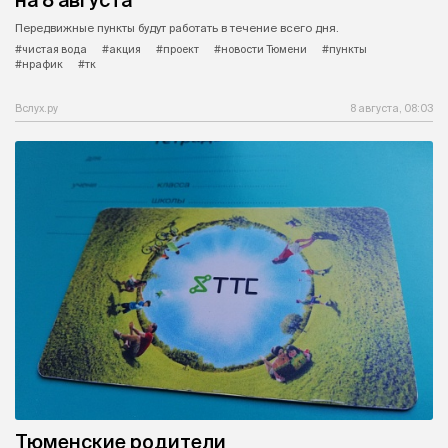
Передвижные пункты будут работать в течение всего дня.
#чистая вода
#акция
#проект
#новости Тюмени
#пункты
#нрафик
#тк
Вслух.ру
8 августа, 08:03
Тюменские родители