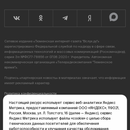
Сетевое издание «Тюменская интернет-газета "Вслух.ру"»
зарегистрировано Федеральной службой по надзору в сфере связи,
информационных технологий и массовых коммуникаций (Роскомнадзор),
серия Эл №ФС77-78856 от 07.08.2020 г. Учредитель: Автономная
некоммерческая организация «Телерадиокомпания "Тюменское
время"».
Подпись «партнерская новость» в материалах означает, что информация
имеет рекламный характер.
Политика конфиденциальности
Настоящий ресурс использует сервис веб-аналитики Яндекс
Редакция: 625035, Тюмень, пр. Геологоразведчиков, 28А
Метрика, предоставляемый компанией ООО «ЯНДЕКС», 119021,
(3452) 68-89-05
Россия, Москва, ул. Л. Толстого, 16 (далее — Яндекс), сервис
edit@vsluh.ru
Яндекс Метрика использует файлы «cookie» с целью сбора
технических данных посетителей для обеспечения
Главный редактор: Панкина Т.Ю.
работоспособности и улучшения качества обслуживания.