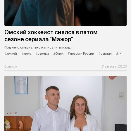
Омский хоккеист снялся в пятом
сезоне сериала "Мажор"
Под него специально написали эпизод.
#хоккей
#кино
#съемки
#Омск
#новости России
#сериал
#тк
Вслух.ру
7 августа, 20:23