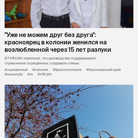
"Уже не можем друг без друга":
красноярец в колонии женился на
возлюбленной через 15 лет разлуки
В ГУФСИН отметили, что руководство поддерживает
стремление осужденных создавать семьи.
#осужденный
#колония
#бракосочетание
#Красноярский край
#женитьба
#тк
#УФСИН