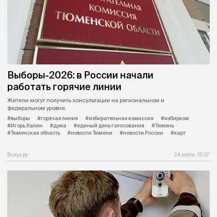
Выборы-2026: в России начали
работать горячие линии
Жители могут получить консультации на региональном и
федеральном уровне.
#выборы
#горячая линия
#избирательная комиссия
#избирком
#Игорь Халин
#дума
#единый день голосования
#Тюмень
#Тюменская область
#новости Тюмени
#новости России
#карт
Вслух.ру
24 июля, 15:07