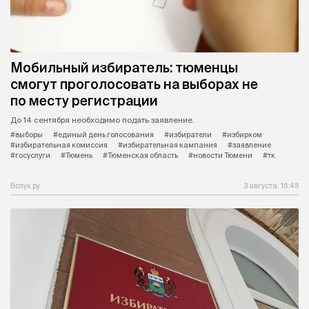
Мобильный избиратель: тюменцы
смогут проголосовать на выборах не
по месту регистрации
До 14 сентября необходимо подать заявление.
#выборы
#единый день голосования
#избиратели
#избирком
#избирательная комиссия
#избирательная кампания
#заявление
#госуслуги
#Тюмень
#Тюменская область
#новости Тюмени
#тк
Вслух.ру
3 августа, 16:48