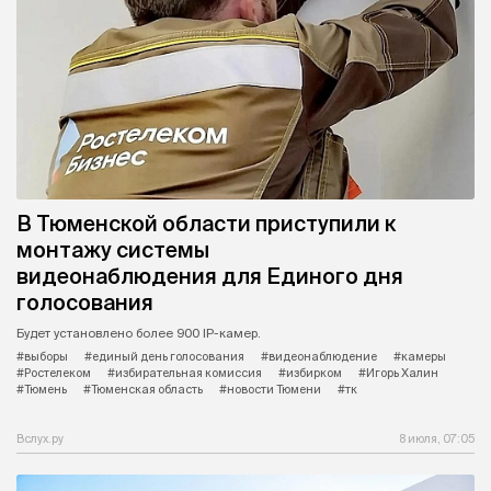
В Тюменской области приступили к
монтажу системы
видеонаблюдения для Единого дня
голосования
Будет установлено более 900 IP-камер.
#выборы
#единый день голосования
#видеонаблюдение
#камеры
#Ростелеком
#избирательная комиссия
#избирком
#Игорь Халин
#Тюмень
#Тюменская область
#новости Тюмени
#тк
Вслух.ру
8 июля, 07:05