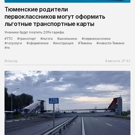
Тюменские родители
первоклассников могут оформить
льготные транспортные карты
Ученики будут платить 20% тарифа.
#ТТС
#транспорт
#льгота
#школьники
#первоклассники
#госуслуги
#оформление
#инструкция
#Тюмень
#новости Тюмени
#тк
Вслух.ру
8 августа, 07:42