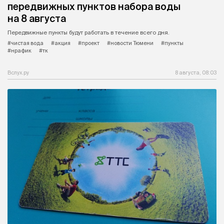
передвижных пунктов набора воды
на 8 августа
Передвижные пункты будут работать в течение всего дня.
#чистая вода
#акция
#проект
#новости Тюмени
#пункты
#нрафик
#тк
Вслух.ру
8 августа, 08:03