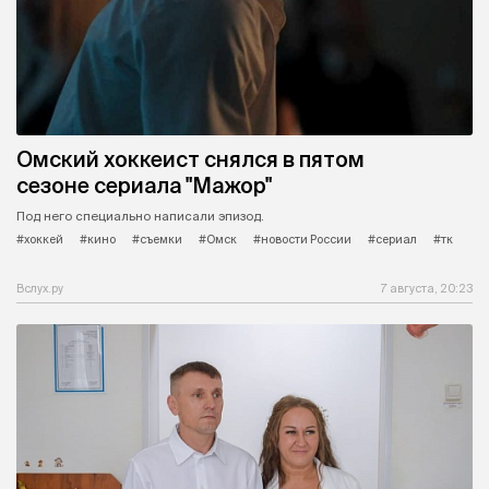
Омский хоккеист снялся в пятом
сезоне сериала "Мажор"
Под него специально написали эпизод.
#хоккей
#кино
#съемки
#Омск
#новости России
#сериал
#тк
Вслух.ру
7 августа, 20:23