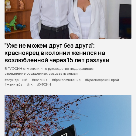
"Уже не можем друг без друга":
красноярец в колонии женился на
возлюбленной через 15 лет разлуки
В ГУФСИН отметили, что руководство поддерживает
стремление осужденных создавать семьи.
#осужденный
#колония
#бракосочетание
#Красноярский край
#женитьба
#тк
#УФСИН