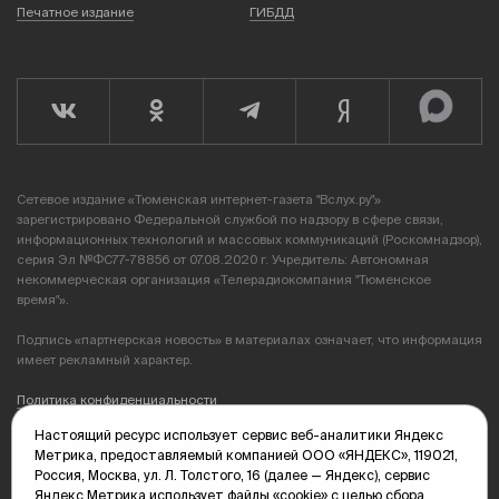
Печатное издание
ГИБДД
Сетевое издание «Тюменская интернет-газета "Вслух.ру"»
зарегистрировано Федеральной службой по надзору в сфере связи,
информационных технологий и массовых коммуникаций (Роскомнадзор),
серия Эл №ФС77-78856 от 07.08.2020 г. Учредитель: Автономная
некоммерческая организация «Телерадиокомпания "Тюменское
время"».
Подпись «партнерская новость» в материалах означает, что информация
имеет рекламный характер.
Политика конфиденциальности
Настоящий ресурс использует сервис веб-аналитики Яндекс
Редакция: 625035, Тюмень, пр. Геологоразведчиков, 28А
Метрика, предоставляемый компанией ООО «ЯНДЕКС», 119021,
(3452) 68-89-05
Россия, Москва, ул. Л. Толстого, 16 (далее — Яндекс), сервис
edit@vsluh.ru
Яндекс Метрика использует файлы «cookie» с целью сбора