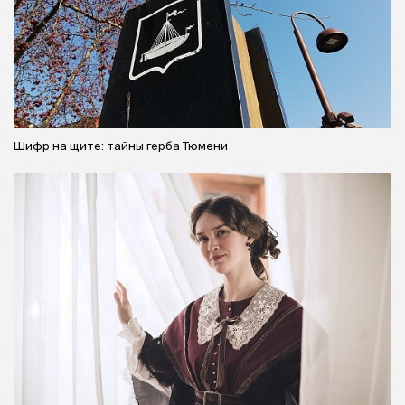
Шифр на щите: тайны герба Тюмени