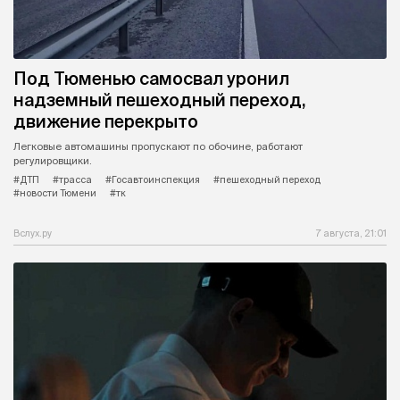
Под Тюменью самосвал уронил
надземный пешеходный переход,
движение перекрыто
Легковые автомашины пропускают по обочине, работают
регулировщики.
#ДТП
#трасса
#Госавтоинспекция
#пешеходный переход
#новости Тюмени
#тк
Вслух.ру
7 августа, 21:01