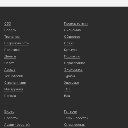
СВО
Происшествия
Беседы
Экономим
Транспорт
Общество
Недвижимость
Обзор
Политика
Культура
Деньги
Подкасты
Спорт
Образование
Афиша
Экономика
Технологии
Туризм
Страна и мир
Здоровье
Инструкция
ТЭК
Погода
Еда
Видео
Галереи
Новости
Темы новостей
Архив новостей
Спецпроекты