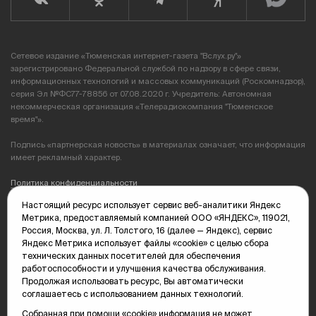
Сетевое издание «Тюменская интернет-газета "Вслух.ру"»
зарегистрировано Федеральной службой по надзору в сфере связи,
информационных технологий и массовых коммуникаций (Роскомнадзор),
серия Эл №ФС77-78856 от 07.08.2020 г. Учредитель: Автономная
некоммерческая организация «Телерадиокомпания "Тюменское
время"».
Подпись «партнерская новость» в материалах означает, что информация
имеет рекламный характер.
Политика конфиденциальности
Настоящий ресурс использует сервис веб-аналитики Яндекс
Редакция: 625035, Тюмень, пр. Геологоразведчиков, 28А
Метрика, предоставляемый компанией ООО «ЯНДЕКС», 119021,
(3452) 68-89-05
Россия, Москва, ул. Л. Толстого, 16 (далее — Яндекс), сервис
edit@vsluh.ru
Яндекс Метрика использует файлы «cookie» с целью сбора
технических данных посетителей для обеспечения
Главный редактор: Панкина Т.Ю.
работоспособности и улучшения качества обслуживания.
kika@vsluh.ru
Продолжая использовать ресурс, Вы автоматически
соглашаетесь с использованием данных технологий.
По вопросам рекламы:
(3452) 68-89-78
Собранная при помощи «cookie» информация не может