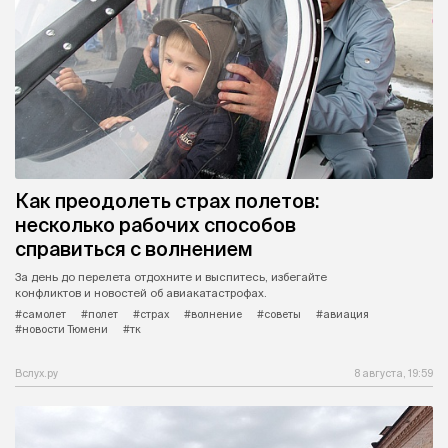
Как преодолеть страх полетов:
несколько рабочих способов
справиться с волнением
За день до перелета отдохните и выспитесь, избегайте
конфликтов и новостей об авиакатастрофах.
#самолет
#полет
#страх
#волнение
#советы
#авиация
#новости Тюмени
#тк
Вслух.ру
8 августа, 19:59