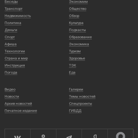
Беседы
Экономим
Транспорт
Общество
Недвижимость
Обзор
Политика
Культура
Деньги
Подкасты
Спорт
Образование
Афиша
Экономика
Технологии
Туризм
Страна и мир
Здоровье
Инструкция
ТЭК
Погода
Еда
Видео
Галереи
Новости
Темы новостей
Архив новостей
Спецпроекты
Печатное издание
ГИБДД