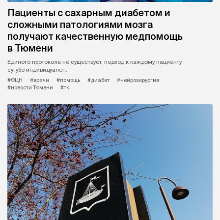
Пациенты с сахарным диабетом и
сложными патологиями мозга
получают качественную медпомощь
в Тюмени
Единого протокола не существует, подход к каждому пациенту
сугубо индивидуален.
#ФЦН
#врачи
#помощь
#диабет
#нейрохирургия
#новости Тюмени
#тк