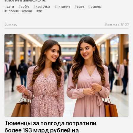
вовсе не в аппендиците.
#дети
#арбуз
#косточки
#питание
#врач
#советы
#новости Тюмени
#тк
Вслух.ру
8 августа, 17:03
Тюменцы за полгода потратили
более 193 млрд рублей на