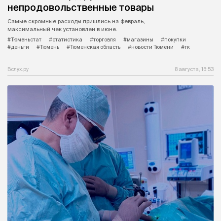
непродовольственные товары
Самые скромные расходы пришлись на февраль,
максимальный чек установлен в июне.
#Тюменьстат
#статистика
#торговля
#магазины
#покупки
#деньги
#Тюмень
#Тюменская область
#новости Тюмени
#тк
Вслух.ру
8 августа, 16:53