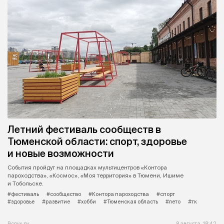
Летний фестиваль сообществ в
Тюменской области: спорт, здоровье
и новые возможности
События пройдут на площадках мультицентров «Контора
пароходства», «Космос», «Моя территория» в Тюмени, Ишиме
и Тобольске.
#фестиваль
#сообщество
#Контора пароходства
#спорт
#здоровье
#развитие
#хобби
#Тюменская область
#лето
#тк
Вслух.ру
8 августа, 18:42