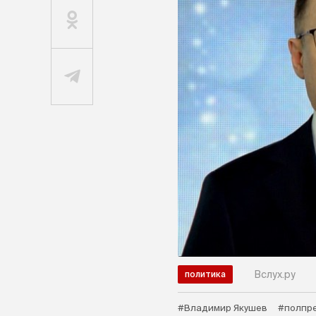
Вслух.ру
политика
#Владимир Якушев
#полпр