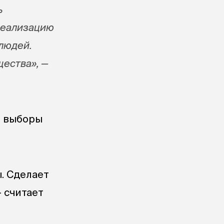
ь
реализацию
людей.
щества», —
т выборы
. Сделает
— считает