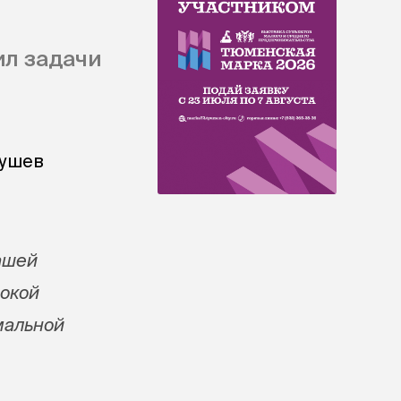
ил задачи
кушев
нашей
бокой
мальной