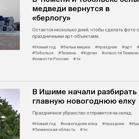
медведи вернутся в
«берлогу»
Остается несколько дней, чтобы сделать фото с
праздничными арт-объектами.
#Новый год
#белые мишки
#праздник
#арт
#Тобольск
#Тюмень
#Курган
#новости Тюмени
#новости России
#тк
В Ишиме начали разбирать
главную новогоднюю елку
Праздничное убранство отправится на склад.
#Новый год
#новогодняя елка
#праздник
#Иш
#Тюменская область
#тк