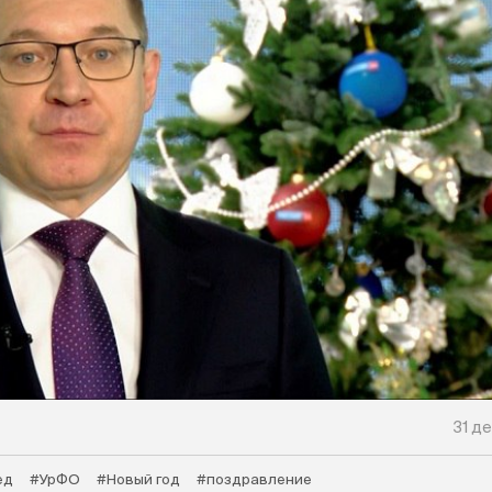
31 де
ед
#УрФО
#Новый год
#поздравление