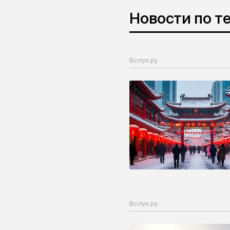
Новости по т
Вслух.ру
Вслух.ру