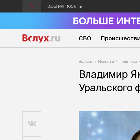
Dipol FM | 105,6 fm
СВО
Происшеств
Вслух.ru
Новости
Политика
Владимир Я
Уральского 