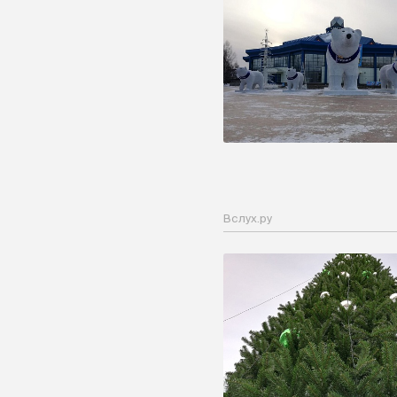
Вслух.ру