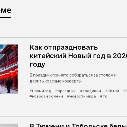
еме
Как отпраздновать
китайский Новый год в 202
году
В праздник принято собираться за столом и
дарить красные конверты.
#Новый год
#праздник
#традиции
#Китай
#
#новости Тюмени
#новости мира
#тк
В Тюмени и Тобольске бел