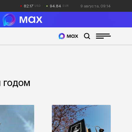
82.17
94.84
9 августа, 09:14
м годом