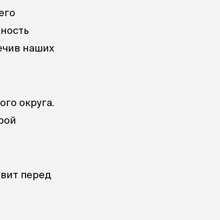
его
ьность
ечив наших
го округа.
рой
авит перед