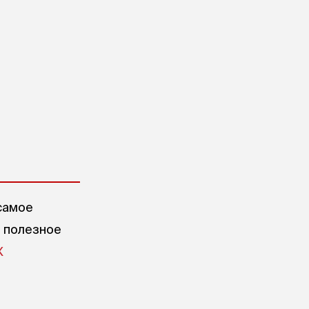
самое
е полезное
X