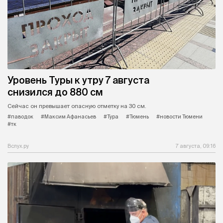
Уровень Туры к утру 7 августа
снизился до 880 см
Сейчас он превышает опасную отметку на 30 см.
#паводок
#Максим Афанасьев
#Тура
#Тюмень
#новости Тюмени
#тк
Вслух.ру
7 августа, 09:16