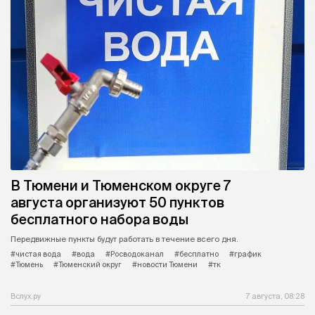
В Тюмени и Тюменском округе 7
августа организуют 50 пунктов
бесплатного набора воды
Передвижные пункты будут работать в течение всего дня.
#чистая вода
#вода
#Росводоканал
#бесплатно
#график
#Тюмень
#Тюменский округ
#новости Тюмени
#тк
Вслух.ру
7 августа, 08:28