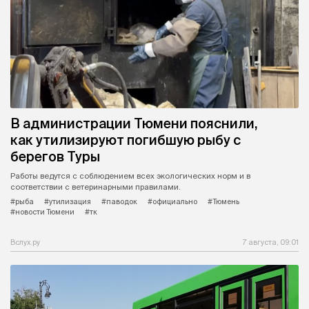
В администрации Тюмени пояснили,
как утилизируют погибшую рыбу с
берегов Туры
Работы ведутся с соблюдением всех экологических норм и в
соответствии с ветеринарными правилами.
#рыба
#утилизация
#паводок
#официально
#Тюмень
#новости Тюмени
#тк
Вслух.ру
7 августа, 09:01