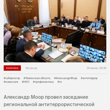
Вслух.ру
16 июня, 09:35
политика
#губернатор
#Тюменская область
#Александр Моор
#антитеррор
#комиссия
#НКО
#профилактика
#тк
Александр Моор провел заседание
региональной антитеррористической