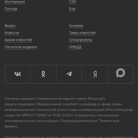
Инструкция
ТЭК
Погода
Еда
Видео
Галереи
Новости
Темы новостей
Архив новостей
Спецпроекты
Печатное издание
ГИБДД
Сетевое издание «Тюменская интернет-газета "Вслух.ру"»
зарегистрировано Федеральной службой по надзору в сфере связи,
информационных технологий и массовых коммуникаций (Роскомнадзор),
серия Эл №ФС77-78856 от 07.08.2020 г. Учредитель: Автономная
некоммерческая организация «Телерадиокомпания "Тюменское
время"».
Подпись «партнерская новость» в материалах означает, что информация