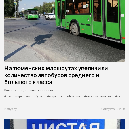
На тюменских маршрутах увеличили
количество автобусов среднего и
большого класса
Замена продолжится осенью.
#транспорт
#автобусы
#маршрут
#Тюмень
#новости Тюмени
#тк
Вслух.ру
7 августа, 08:49