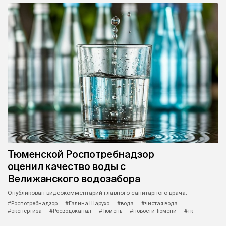
Тюменской Роспотребнадзор
оценил качество воды с
Велижанского водозабора
Опубликован видеокомментарий главного санитарного врача.
#Роспотребнадзор
#Галина Шарухо
#вода
#чистая вода
#экспертиза
#Росводоканал
#Тюмень
#новости Тюмени
#тк