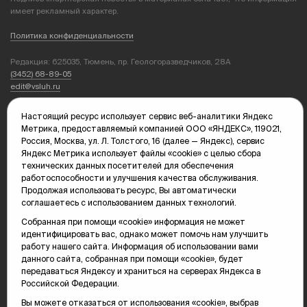
имеет рекламный характер.
Политика конфиденциальности
Редакция: 625035, Тюмень, пр. Геологоразведчиков, 28А
(3452) 68-89-05
edit@vsluh.ru
Главный редактор: Панкина Т.Ю.
Настоящий ресурс использует сервис веб-аналитики Яндекс
kika@vsluh.ru
Метрика, предоставляемый компанией ООО «ЯНДЕКС», 119021,
Россия, Москва, ул. Л. Толстого, 16 (далее — Яндекс), сервис
По вопросам рекламы:
Яндекс Метрика использует файлы «cookie» с целью сбора
(3452) 68-89-78
технических данных посетителей для обеспечения
kotovaev@sibinformburo.ru
работоспособности и улучшения качества обслуживания.
mim@vsluh.ru
Продолжая использовать ресурс, Вы автоматически
соглашаетесь с использованием данных технологий.
Собранная при помощи «cookie» информация не может
идентифицировать вас, однако может помочь нам улучшить
работу нашего сайта. Информация об использовании вами
данного сайта, собранная при помощи «cookie», будет
передаваться Яндексу и храниться на серверах Яндекса в
Российской Федерации.
© 2000-2026 Тюменская интернет-газета «Вслух.ру»
16+
Карта сайта
Вы можете отказаться от использования «cookie», выбрав