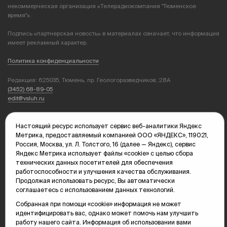
некоммерческая организация «Телерадиокомпания "Тюменское
время"».
Подпись «партнерская новость» в материалах означает, что информация
имеет рекламный характер.
Политика конфиденциальности
Редакция: 625035, Тюмень, пр. Геологоразведчиков, 28А
(3452) 68-89-05
edit@vsluh.ru
Главный редактор: Панкина Т.Ю.
kika@vsluh.ru
Настоящий ресурс использует сервис веб-аналитики Яндекс
Метрика, предоставляемый компанией ООО «ЯНДЕКС», 119021,
По вопросам рекламы:
Россия, Москва, ул. Л. Толстого, 16 (далее — Яндекс), сервис
(3452) 68-89-78
Яндекс Метрика использует файлы «cookie» с целью сбора
kotovaev@sibinformburo.ru
технических данных посетителей для обеспечения
mim@vsluh.ru
работоспособности и улучшения качества обслуживания.
Продолжая использовать ресурс, Вы автоматически
соглашаетесь с использованием данных технологий.
Собранная при помощи «cookie» информация не может
идентифицировать вас, однако может помочь нам улучшить
работу нашего сайта. Информация об использовании вами