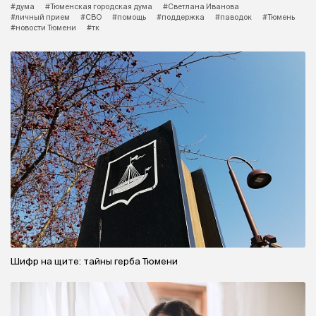
#дума
#Тюменская городская дума
#Светлана Иванова
#личный прием
#СВО
#помощь
#поддержка
#паводок
#Тюмень
#новости Тюмени
#тк
Шифр на щите: тайны герба Тюмени