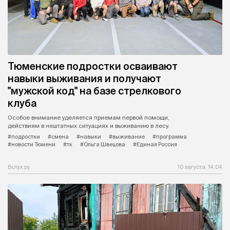
Тюменские подростки осваивают
навыки выживания и получают
"мужской код" на базе стрелкового
клуба
Особое внимание уделяется приемам первой помощи,
действиям в нештатных ситуациях и выживанию в лесу.
#подростки
#смена
#навыки
#выживание
#программа
#новости Тюмени
#тк
#Ольга Швецова
#Единая Россия
Вслух.ру
10 августа, 14:04