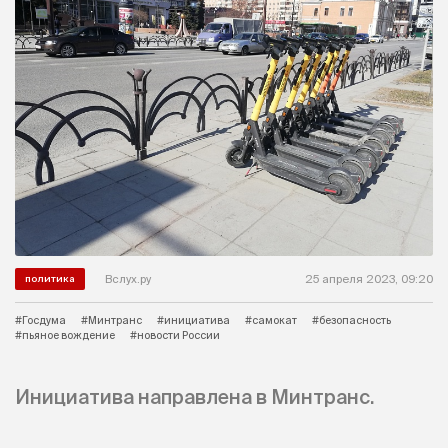
Вслух.ру
25 апреля 2023, 09:20
политика
#Госдума
#Минтранс
#инициатива
#самокат
#безопасность
#пьяное вождение
#новости России
Инициатива направлена в Минтранс.