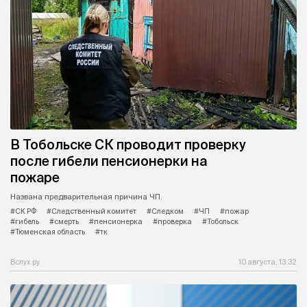
В Тобольске СК проводит проверку
после гибели пенсионерки на
пожаре
Названа предварительная причина ЧП.
#СК РФ
#Следственный комитет
#Следком
#ЧП
#пожар
#гибель
#смерть
#пенсионерка
#проверка
#Тобольск
#Тюменская область
#тк
Вслух.ру
10 августа, 13:32