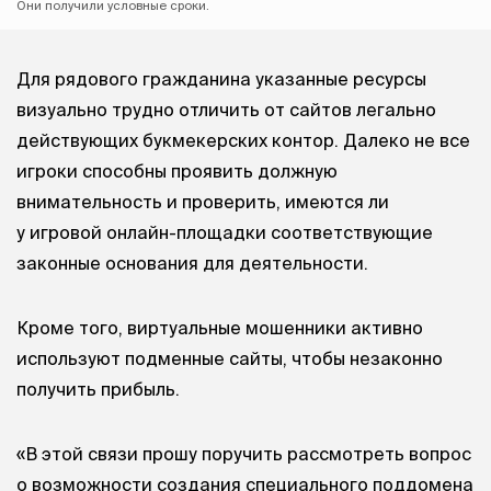
Они получили условные сроки.
Для рядового гражданина указанные ресурсы
визуально трудно отличить от сайтов легально
действующих букмекерских контор. Далеко не все
игроки способны проявить должную
внимательность и проверить, имеются ли
у игровой онлайн-площадки соответствующие
законные основания для деятельности.
Кроме того, виртуальные мошенники активно
используют подменные сайты, чтобы незаконно
получить прибыль.
«В этой связи прошу поручить рассмотреть вопрос
о возможности создания специального поддомена