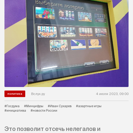
Вслух.ру
4 июля 2023, 09:00
политика
#Госдума
#Минцифры
#Иван Сухарев
#азартные игры
#инициатива
#новости России
Это позволит отсечь нелегалов и