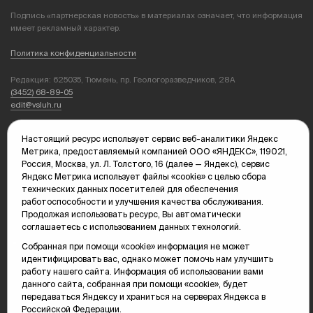
Подпись «партнерская новость» в материалах означает, что информация
имеет рекламный характер.
Политика конфиденциальности
Редакция: 625035, Тюмень, пр. Геологоразведчиков, 28А
(3452) 68-89-05
edit@vsluh.ru
Главный редактор: Панкина Т.Ю.
Настоящий ресурс использует сервис веб-аналитики Яндекс
kika@vsluh.ru
Метрика, предоставляемый компанией ООО «ЯНДЕКС», 119021,
Россия, Москва, ул. Л. Толстого, 16 (далее — Яндекс), сервис
По вопросам рекламы:
Яндекс Метрика использует файлы «cookie» с целью сбора
(3452) 68-89-78
технических данных посетителей для обеспечения
kotovaev@sibinformburo.ru
работоспособности и улучшения качества обслуживания.
mim@vsluh.ru
Продолжая использовать ресурс, Вы автоматически
соглашаетесь с использованием данных технологий.
Собранная при помощи «cookie» информация не может
идентифицировать вас, однако может помочь нам улучшить
работу нашего сайта. Информация об использовании вами
данного сайта, собранная при помощи «cookie», будет
передаваться Яндексу и храниться на серверах Яндекса в
© 2000-2026 Тюменская интернет-газета «Вслух.ру»
Российской Федерации.