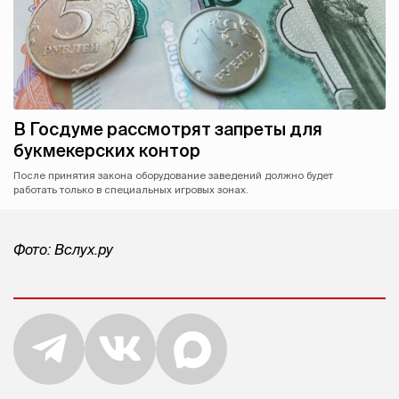
В Госдуме рассмотрят запреты для
букмекерских контор
После принятия закона оборудование заведений должно будет
работать только в специальных игровых зонах.
Фото: Вслух.ру