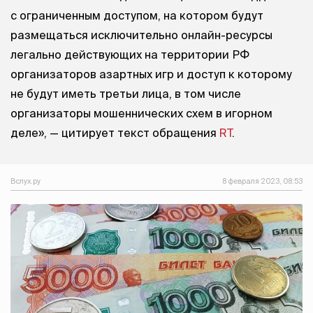
с ограниченным доступом, на котором будут
размещаться исключительно онлайн-ресурсы
легально действующих на территории РФ
организаторов азартных игр и доступ к которому
не будут иметь третьи лица, в том числе
организаторы мошеннических схем в игорном
деле», — цитирует текст обращения
RT
.
Вслух.ру
8 февраля 2023, 08:53