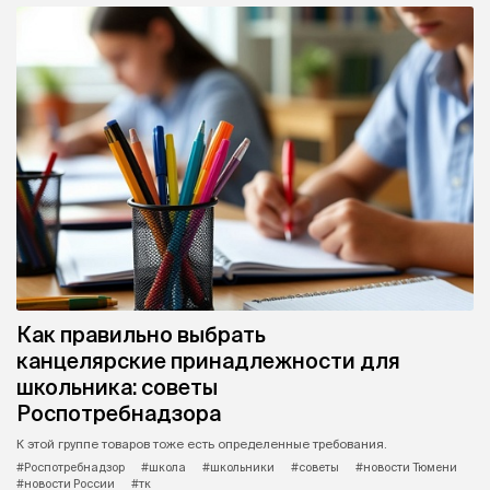
Как правильно выбрать
канцелярские принадлежности для
школьника: советы
Роспотребнадзора
К этой группе товаров тоже есть определенные требования.
#Роспотребнадзор
#школа
#школьники
#советы
#новости Тюмени
#новости России
#тк