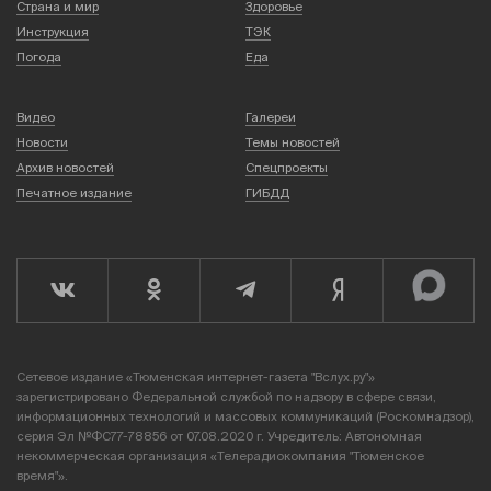
Страна и мир
Здоровье
Инструкция
ТЭК
Погода
Еда
Видео
Галереи
Новости
Темы новостей
Архив новостей
Спецпроекты
Печатное издание
ГИБДД
Сетевое издание «Тюменская интернет-газета "Вслух.ру"»
зарегистрировано Федеральной службой по надзору в сфере связи,
информационных технологий и массовых коммуникаций (Роскомнадзор),
серия Эл №ФС77-78856 от 07.08.2020 г. Учредитель: Автономная
некоммерческая организация «Телерадиокомпания "Тюменское
время"».