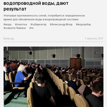
водопроводной воды, дают
результат
Учитывая протяженность сетей, потребуется определенное
время для обновления воды в водопроводной системе.
#вода
#очистка
#губернатор
#Александр Моор
#водозабор
#новости Тюмени
#тк
Вслух.ру
7 августа, 19:17