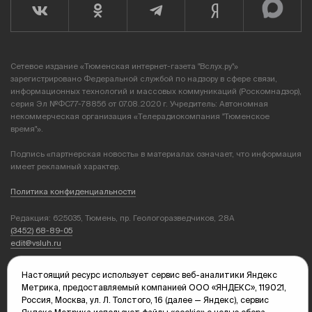
Сетевое издание «Тюменская интернет-газета "Вслух.ру"»
зарегистрировано Федеральной службой по надзору в сфере связи,
информационных технологий и массовых коммуникаций (Роскомнадзор),
серия Эл №ФС77-78856 от 07.08.2020 г. Учредитель: Автономная
некоммерческая организация «Телерадиокомпания "Тюменское
время"».
Подпись «партнерская новость» в материалах означает, что информация
имеет рекламный характер.
Политика конфиденциальности
Редакция: 625035, Тюмень, пр. Геологоразведчиков, 28А
(3452) 68-89-05
edit@vsluh.ru
Главный редактор: Панкина Т.Ю.
Настоящий ресурс использует сервис веб-аналитики Яндекс
kika@vsluh.ru
Метрика, предоставляемый компанией ООО «ЯНДЕКС», 119021,
Россия, Москва, ул. Л. Толстого, 16 (далее — Яндекс), сервис
По вопросам рекламы: