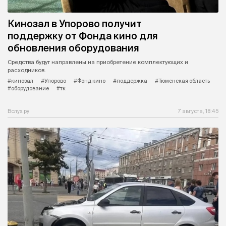
Кинозал в Упорово получит
поддержку от Фонда кино для
обновления оборудования
Средства будут направлены на приобретение комплектующих и
расходников.
#кинозал
#Упорово
#Фонд кино
#поддержка
#Тюменская область
#оборудование
#тк
Вслух.ру
7 августа, 18:45