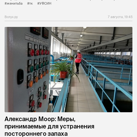
#женитьба
#тк
#УФСИН
Вслух.ру
7 августа, 19:45
Александр Моор: Меры,
принимаемые для устранения
постороннего запаха