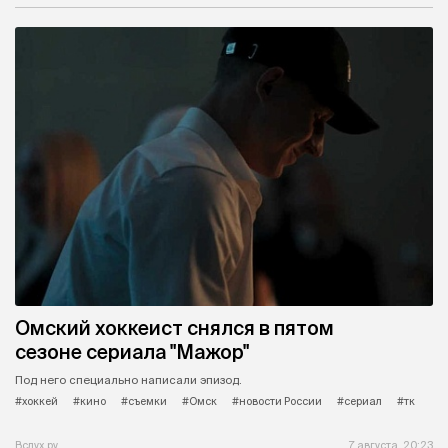
Омский хоккеист снялся в пятом
сезоне сериала "Мажор"
Под него специально написали эпизод.
#хоккей
#кино
#съемки
#Омск
#новости России
#сериал
#тк
Вслух.ру
7 августа, 20:23