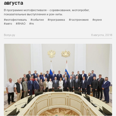
августа
В программе мотофестиваля - соревнования, мотопробег,
показательные выступления и рок-хиты.
#мотофестиваль
#событие
#программа
#гастрономия
#кухня
#авто
#ЯНАО
#тк
Вслух.ру
6 августа, 20:18