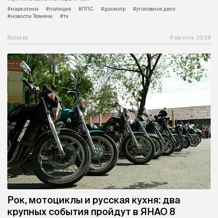
#наркотики
#полиция
#ППС
#досмотр
#уголовное дело
#новости Тюмени
#тк
Вслух.ру
6 августа, 20:28
Рок, мотоциклы и русская кухня: два
крупных события пройдут в ЯНАО 8