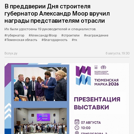
В преддверии Дня строителя
губернатор Александр Моор вручил
награды представителям отрасли
Их были удостоены 19 руководителей и специалистов.
#губернатор
#Александр Моор
#строители
#награждение
#Тюменская область
#благодарность
#тк
Вслух.ру
6 августа, 19:30