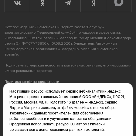
Сетевое издание «Тюменская интернет-газета "Вслух.ру"»
зарегистрировано Федеральной службой по надзору в сфере связи,
информационных технологий и массовых коммуникаций (Роскомнадзор),
серия Эл №ФС77-78856 от 07.08.2020 г. Учредитель: Автономная
некоммерческая организация «Телерадиокомпания "Тюменское
время"».
Подпись «партнерская новость» в материалах означает, что информация
имеет рекламный характер.
Политика конфиденциальности
Настоящий ресурс использует сервис веб-аналитики Яндекс
Редакция: 625035, Тюмень, пр. Геологоразведчиков, 28А
Метрика, предоставляемый компанией ООО «ЯНДЕКС», 119021,
(3452) 68-89-05
Россия, Москва, ул. Л. Толстого, 16 (далее — Яндекс), сервис
edit@vsluh.ru
Яндекс Метрика использует файлы «cookie» с целью сбора
технических данных посетителей для обеспечения
Главный редактор: Панкина Т.Ю.
работоспособности и улучшения качества обслуживания.
kika@vsluh.ru
Продолжая использовать ресурс, Вы автоматически
соглашаетесь с использованием данных технологий.
По вопросам рекламы: