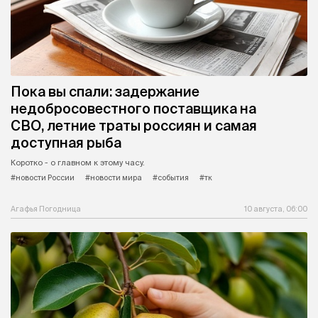
Пока вы спали: задержание
недобросовестного поставщика на
СВО, летние траты россиян и самая
доступная рыба
Коротко - о главном к этому часу.
#новости России
#новости мира
#события
#тк
Агафья Погодница
10 августа, 06:00