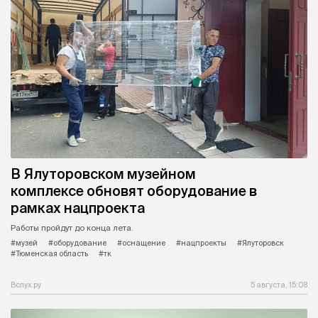
В Ялуторовском музейном
комплексе обновят оборудование в
рамках нацпроекта
Работы пройдут до конца лета.
#музей
#оборудование
#оснащение
#нацпроекты
#Ялуторовск
#Тюменская область
#тк
Вслух.ру
5 августа, 15:08