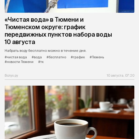
«Чистая вода» в Тюмени и
Тюменском округе: график
передвижных пунктов набора воды
10 августа
Набрать воду бесплатно можно в течение дня.
#чистая вода
#вода
#бесплатно
#график
#Тюмень
#новости Тюмени
#тк
Вслух.ру
10 августа, 07:20