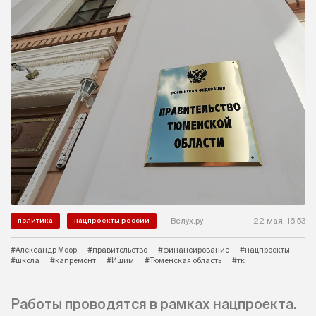
Вслух.ру
22 мая, 16:53
политика
нацпроекты россии
#Александр Моор
#правительство
#финансирование
#нацпроекты
#школа
#капремонт
#Ишим
#Тюменская область
#тк
Работы проводятся в рамках нацпроекта.