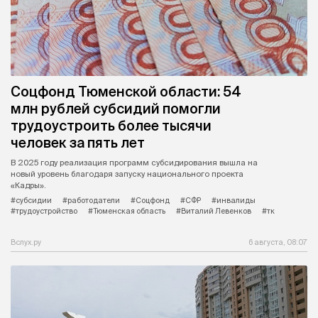
Соцфонд Тюменской области: 54
млн рублей субсидий помогли
трудоустроить более тысячи
человек за пять лет
В 2025 году реализация программ субсидирования вышла на
новый уровень благодаря запуску национального проекта
«Кадры».
#субсидии
#работодатели
#Соцфонд
#СФР
#инвалиды
#трудоустройство
#Тюменская область
#Виталий Левенков
#тк
Вслух.ру
6 августа, 08:07