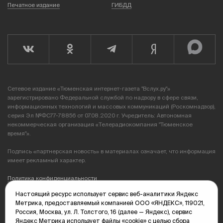
Печатное издание
ГИБДД
Сетевое издание «Тюменская интернет-газета "Вслух.ру"»
зарегистрировано Федеральной службой по надзору в сфере связи,
информационных технологий и массовых коммуникаций (Роскомнадзор),
серия Эл №ФС77-78856 от 07.08.2020 г. Учредитель: Автономная
некоммерческая организация «Телерадиокомпания "Тюменское
время"».
Подпись «партнерская новость» в материалах означает, что информация
имеет рекламный характер.
Политика конфиденциальности
Настоящий ресурс использует сервис веб-аналитики Яндекс
Редакция: 625035, Тюмень, пр. Геологоразведчиков, 28А
Метрика, предоставляемый компанией ООО «ЯНДЕКС», 119021,
(3452) 68-89-05
Россия, Москва, ул. Л. Толстого, 16 (далее — Яндекс), сервис
edit@vsluh.ru
Яндекс Метрика использует файлы «cookie» с целью сбора