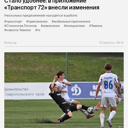
Стало удобнее: в приложение
«Транспорт 72» внесли изменения
Несколько предложений находятся в работе.
#транспорт
#приложение
#мобильные приложения
#Станислав Логинов
#изменения
#инициатива
#Тюмень
#новости Тюмени
#тк
Вслух.ру
10 августа, 08:14