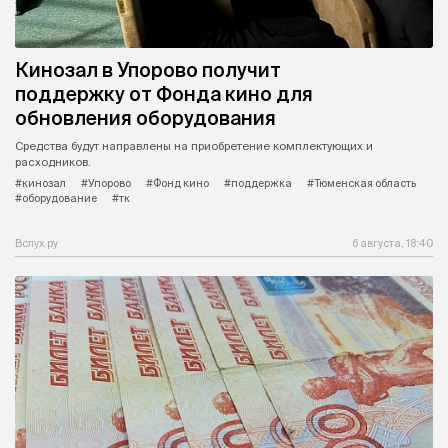
Кинозал в Упорово получит
поддержку от Фонда кино для
обновления оборудования
Средства будут направлены на приобретение комплектующих и
расходников.
#кинозал
#Упорово
#Фонд кино
#поддержка
#Тюменская область
#оборудование
#тк
Вслух.ру
6 августа, 18:40