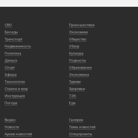
СВО
Происшествия
Беседы
Экономим
Транспорт
Общество
Недвижимость
Обзор
Политика
Культура
Деньги
Подкасты
Спорт
Образование
Афиша
Экономика
Технологии
Туризм
Страна и мир
Здоровье
Инструкция
ТЭК
Погода
Еда
Видео
Галереи
Новости
Темы новостей
Архив новостей
Спецпроекты