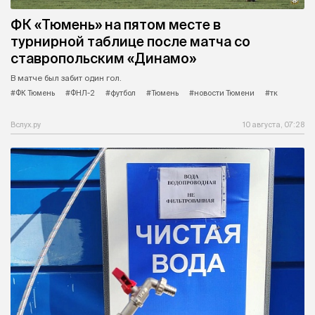
ФК «Тюмень» на пятом месте в
турнирной таблице после матча со
ставропольским «Динамо»
В матче был забит один гол.
#ФК Тюмень
#ФНЛ-2
#футбол
#Тюмень
#новости Тюмени
#тк
Вслух.ру
10 августа, 07:28