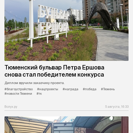
Тюменский бульвар Петра Ершова
снова стал победителем конкурса
Диплом вручили заказчику проекта.
#благоустройство
#нацпроекты
#награда
#победа
#Тюмень
#новости Тюмени
#тк
Вслух.ру
5 августа, 16:33