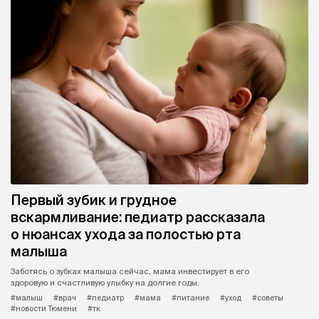
Первый зубик и грудное
вскармливание: педиатр рассказала
о нюансах ухода за полостью рта
малыша
Заботясь о зубках малыша сейчас, мама инвестирует в его
здоровую и счастливую улыбку на долгие годы.
#малыш
#врач
#педиатр
#мама
#питание
#уход
#советы
#новости Тюмени
#тк