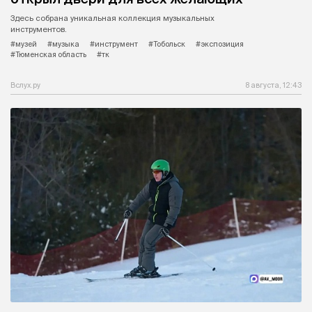
Здесь собрана уникальная коллекция музыкальных
инструментов.
#музей
#музыка
#инструмент
#Тобольск
#экспозиция
#Тюменская область
#тк
Вслух.ру
8 августа, 12:43