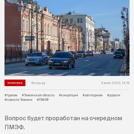
Вслух.ру
3 мая 2023, 14:15
политика
#туризм
#Тюменская область
#концепция
#автотуризм
#дороги
#новости Тюмени
#ПМЭФ
Вопрос будет проработан на очередном
ПМЭФ.