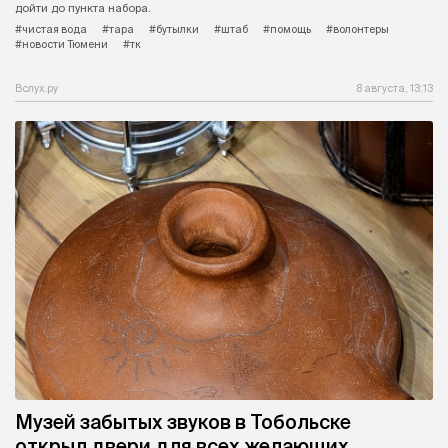
дойти до пункта набора.
#чистая вода
#тара
#бутылки
#штаб
#помощь
#волонтеры
#новости Тюмени
#тк
Вслух.ру
8 августа, 13:13
Музей забытых звуков в Тобольске
открыл двери для всех желающих