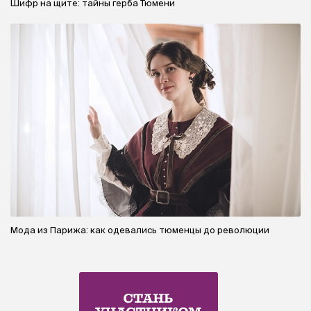
Шифр на щите: тайны герба Тюмени
Мода из Парижа: как одевались тюменцы до революции