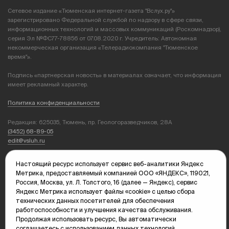
Сетевое издание «Тюменская интернет-газета "Вслух.ру"»
зарегистрировано Федеральной службой по надзору в сфере связи,
информационных технологий и массовых коммуникаций (Роскомнадзор),
серия Эл №ФС77-78856 от 07.08.2020 г. Учредитель: Автономная
некоммерческая организация «Телерадиокомпания "Тюменское
время"».
Подпись «партнерская новость» в материалах означает, что информация
имеет рекламный характер.
Политика конфиденциальности
Редакция: 625035, Тюмень, пр. Геологоразведчиков, 28А
(3452) 68-89-05
edit@vsluh.ru
Главный редактор: Панкина Т.Ю.
Настоящий ресурс использует сервис веб-аналитики Яндекс
kika@vsluh.ru
Метрика, предоставляемый компанией ООО «ЯНДЕКС», 119021,
Россия, Москва, ул. Л. Толстого, 16 (далее — Яндекс), сервис
По вопросам рекламы:
Яндекс Метрика использует файлы «cookie» с целью сбора
(3452) 68-89-78
технических данных посетителей для обеспечения
kotovaev@sibinformburo.ru
работоспособности и улучшения качества обслуживания.
mim@vsluh.ru
Продолжая использовать ресурс, Вы автоматически
соглашаетесь с использованием данных технологий.