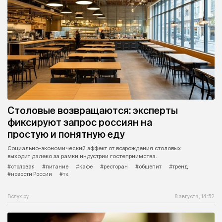
Столовые возвращаются: эксперты
фиксируют запрос россиян на
простую и понятную еду
Социально-экономический эффект от возрождения столовых
выходит далеко за рамки индустрии гостеприимства.
#столовая
#питание
#кафе
#ресторан
#общепит
#тренд
#новости России
#тк
Вслух.ру
8 августа, 14:52