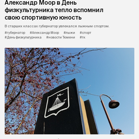
Александр Моор в День
физкультурника тепло вспомнил
свою спортивную юность
В старших классах губернатор увлекался лыжным спортом.
#губернатор
#Александр Моор
#лыжи
#спорт
#День физкультурника
#новости Тюмени
#тк