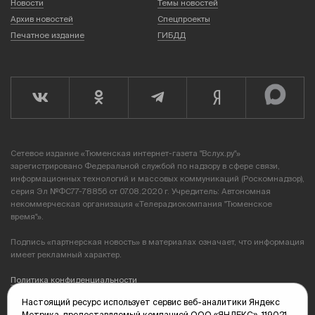
Новости
Темы новостей
Архив новостей
Спецпроекты
Печатное издание
ГИБДД
Сетевое издание «Тюменская интернет-газета "Вслух.ру"»
зарегистрировано Федеральной службой по надзору в сфере связи,
информационных технологий и массовых коммуникаций (Роскомнадзор),
серия Эл №ФС77-78856 от 07.08.2020 г. Учредитель: Автономная
некоммерческая организация «Телерадиокомпания "Тюменское
время"».
Подпись «партнерская новость» в материалах означает, что информация
имеет рекламный характер.
Политика конфиденциальности
Настоящий ресурс использует сервис веб-аналитики Яндекс
Редакция: 625035, Тюмень, пр. Геологоразведчиков, 28А
Метрика, предоставляемый компанией ООО «ЯНДЕКС», 119021,