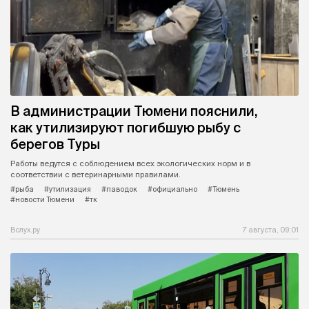
В администрации Тюмени пояснили,
как утилизируют погибшую рыбу с
берегов Туры
Работы ведутся с соблюдением всех экологических норм и в
соответствии с ветеринарными правилами.
#рыба
#утилизация
#паводок
#официально
#Тюмень
#новости Тюмени
#тк
Вслух.ру
7 августа, 09:01