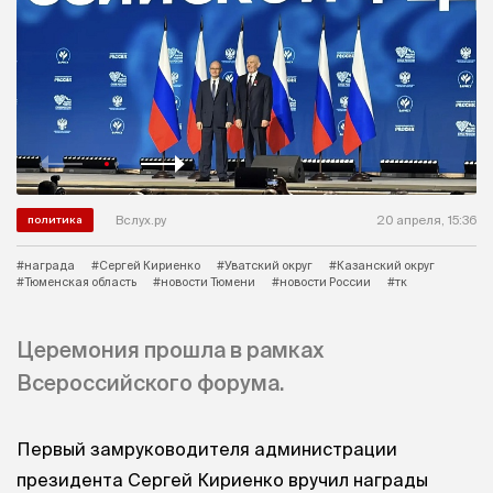
Вслух.ру
20 апреля, 15:36
политика
#награда
#Сергей Кириенко
#Уватский округ
#Казанский округ
#Тюменская область
#новости Тюмени
#новости России
#тк
Церемония прошла в рамках
Всероссийского форума.
Первый замруководителя администрации
президента Сергей Кириенко вручил награды