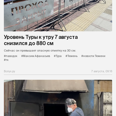
Уровень Туры к утру 7 августа
снизился до 880 см
Сейчас он превышает опасную отметку на 30 см.
#паводок
#Максим Афанасьев
#Тура
#Тюмень
#новости Тюмени
#тк
Вслух.ру
7 августа, 09:16