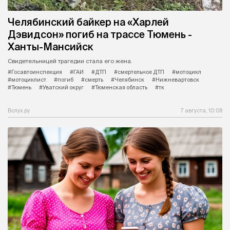
Челябинский байкер на «Харлей
Дэвидсон» погиб на трассе Тюмень -
Ханты-Мансийск
Свидетельницей трагедии стала его жена.
#Госавтоинспекция
#ГАИ
#ДТП
#смертельное ДТП
#мотоцикл
#мотоциклист
#погиб
#смерть
#Челябинск
#Нижневартовск
#Тюмень
#Уватский округ
#Тюменская область
#тк
Вслух.ру
7 августа, 10:08