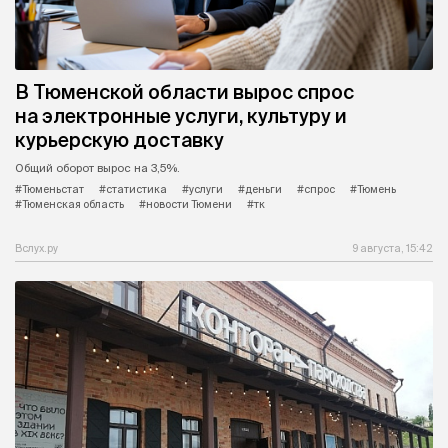
В Тюменской области вырос спрос
на электронные услуги, культуру и
курьерскую доставку
Общий оборот вырос на 3,5%.
#Тюменьстат
#статистика
#услуги
#деньги
#спрос
#Тюмень
#Тюменская область
#новости Тюмени
#тк
Вслух.ру
9 августа, 15:42