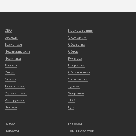
СВО
Происшествия
Беседы
Экономим
Транспорт
Общество
Недвижимость
Обзор
Политика
Культура
Деньги
Подкасты
Спорт
Образование
Афиша
Экономика
Технологии
Туризм
Страна и мир
Здоровье
Инструкция
ТЭК
Погода
Еда
Видео
Галереи
Новости
Темы новостей