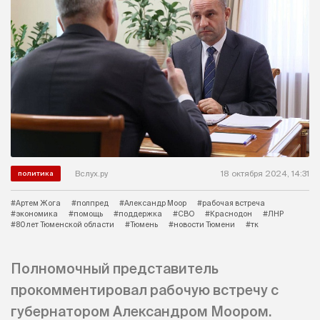
Вслух.ру
18 октября 2024, 14:31
политика
#Артем Жога
#полпред
#Александр Моор
#рабочая встреча
#экономика
#помощь
#поддержка
#СВО
#Краснодон
#ЛНР
#80 лет Тюменской области
#Тюмень
#новости Тюмени
#тк
Полномочный представитель
прокомментировал рабочую встречу с
губернатором Александром Моором.