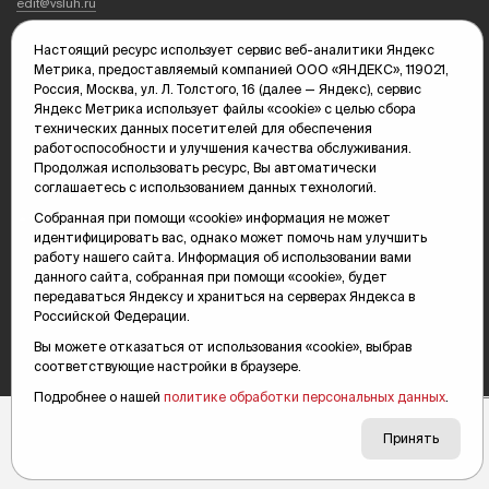
edit@vsluh.ru
Главный редактор: Панкина Т.Ю.
Настоящий ресурс использует сервис веб-аналитики Яндекс
kika@vsluh.ru
Метрика, предоставляемый компанией ООО «ЯНДЕКС», 119021,
Россия, Москва, ул. Л. Толстого, 16 (далее — Яндекс), сервис
По вопросам рекламы:
Яндекс Метрика использует файлы «cookie» с целью сбора
(3452) 68-89-78
технических данных посетителей для обеспечения
kotovaev@sibinformburo.ru
работоспособности и улучшения качества обслуживания.
mim@vsluh.ru
Продолжая использовать ресурс, Вы автоматически
соглашаетесь с использованием данных технологий.
Собранная при помощи «cookie» информация не может
идентифицировать вас, однако может помочь нам улучшить
работу нашего сайта. Информация об использовании вами
данного сайта, собранная при помощи «cookie», будет
передаваться Яндексу и храниться на серверах Яндекса в
Российской Федерации.
© 2000-2026 Тюменская интернет-газета «Вслух.ру»
16+
Карта сайта
Вы можете отказаться от использования «cookie», выбрав
соответствующие настройки в браузере.
Подробнее о нашей
политике обработки персональных данных
.
Принять