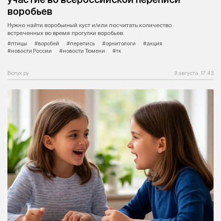
воробьев
Нужно найти воробьиный куст и/или посчитать количество
встреченных во время прогулки воробьев.
#птицы
#воробей
#перепись
#орнитологи
#акция
#новости России
#новости Тюмени
#тк
Вслух.ру
9 августа, 17:43