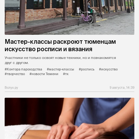
Мастер-классы раскроют тюменцам
искусство росписи и вязания
Участники не только освоят новые техники, но и познакомятся
друг с другом.
#Контора пароходства
#мастер-классы
#роспись
#искусство
#творчество
#новости Тюмени
#тк
Вслух.ру
9 августа, 14:39