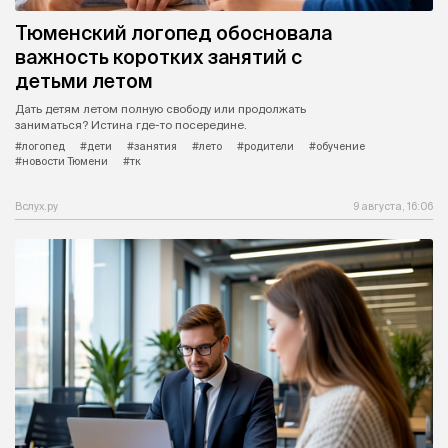
Тюменский логопед обосновала
важность коротких занятий с
детьми летом
Дать детям летом полную свободу или продолжать
заниматься? Истина где-то посередине.
#логопед
#дети
#занятия
#лето
#родители
#обучение
#новости Тюмени
#тк
Вслух.ру
9 августа, 16:06