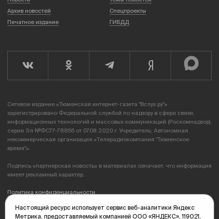
Архив новостей
Спецпроекты
Печатное издание
ГИБДД
Сетевое издание «Тюменская интернет-газета "Вслух.ру"»
зарегистрировано Федеральной службой по надзору в сфере связи,
информационных технологий и массовых коммуникаций (Роскомнадзор),
серия Эл №ФС77-78856 от 07.08.2020 г. Учредитель: Автономная
некоммерческая организация «Телерадиокомпания "Тюменское
время"».
Подпись «партнерская новость» в материалах означает, что информация
имеет рекламный характер.
Политика конфиденциальности
Настоящий ресурс использует сервис веб-аналитики Яндекс
Редакция: 625035, Тюмень, пр. Геологоразведчиков, 28А
Метрика, предоставляемый компанией ООО «ЯНДЕКС», 119021,