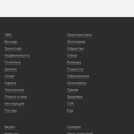
СВО
Происшествия
Беседы
Экономим
Транспорт
Общество
Недвижимость
Обзор
Политика
Культура
Деньги
Подкасты
Спорт
Образование
Афиша
Экономика
Технологии
Туризм
Страна и мир
Здоровье
Инструкция
ТЭК
Погода
Еда
Видео
Галереи
Новости
Темы новостей