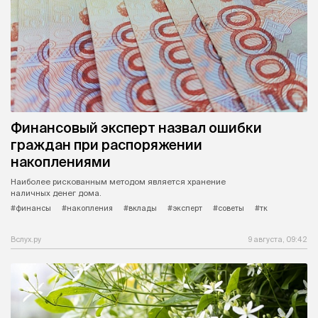
Финансовый эксперт назвал ошибки
граждан при распоряжении
накоплениями
Наиболее рискованным методом является хранение
наличных денег дома.
#финансы
#накопления
#вклады
#эксперт
#советы
#тк
Вслух.ру
9 августа, 09:42