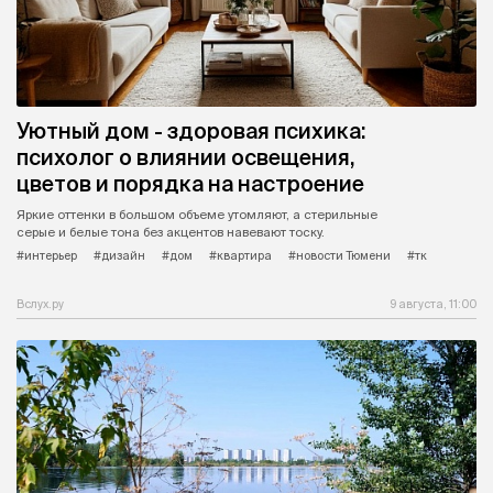
Уютный дом - здоровая психика:
психолог о влиянии освещения,
цветов и порядка на настроение
Яркие оттенки в большом объеме утомляют, а стерильные
серые и белые тона без акцентов навевают тоску.
#интерьер
#дизайн
#дом
#квартира
#новости Тюмени
#тк
Вслух.ру
9 августа, 11:00