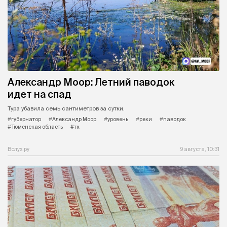
Александр Моор: Летний паводок
идет на спад
Тура убавила семь сантиметров за сутки.
#губернатор
#Александр Моор
#уровень
#реки
#паводок
#Тюменская область
#тк
Вслух.ру
9 августа, 10:31