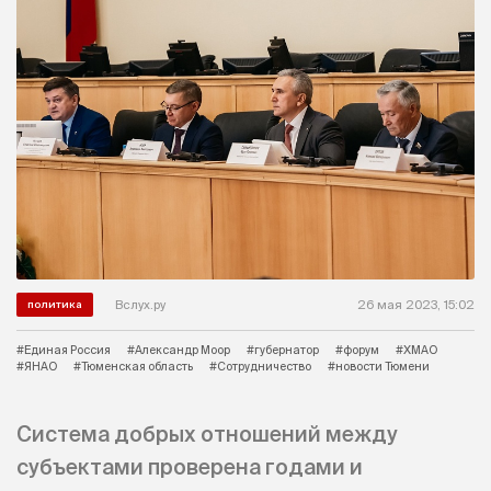
Вслух.ру
26 мая 2023, 15:02
политика
#Единая Россия
#Александр Моор
#губернатор
#форум
#ХМАО
#ЯНАО
#Тюменская область
#Сотрудничество
#новости Тюмени
Система добрых отношений между
субъектами проверена годами и