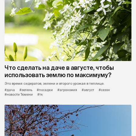
Что сделать на даче в августе, чтобы
использовать землю по максимуму?
Это время сидератов, зелени и второго урожая в теплице.
#дача
#зелень
#посадки
#агрономия
#август
#сезон
#новости Тюмени
#тк