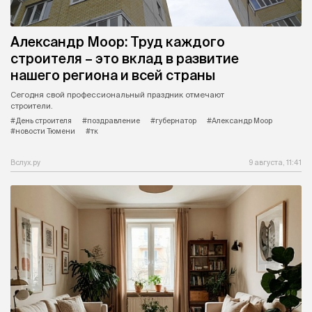
Александр Моор: Труд каждого
строителя – это вклад в развитие
нашего региона и всей страны
Сегодня свой профессиональный праздник отмечают
строители.
#День строителя
#поздравление
#губернатор
#Александр Моор
#новости Тюмени
#тк
Вслух.ру
9 августа, 11:41