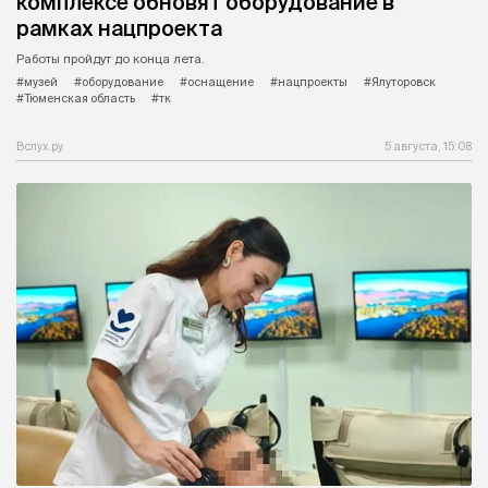
комплексе обновят оборудование в
рамках нацпроекта
Работы пройдут до конца лета.
#музей
#оборудование
#оснащение
#нацпроекты
#Ялуторовск
#Тюменская область
#тк
Вслух.ру
5 августа, 15:08