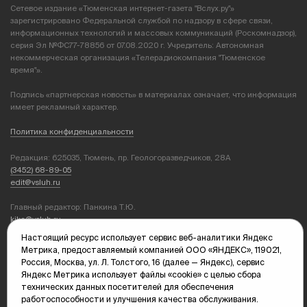
Сетевое издание «Тюменская интернет-газета "Вслух.ру"»
зарегистрировано Федеральной службой по надзору в сфере связи,
информационных технологий и массовых коммуникаций (Роскомнадзор),
серия Эл №ФС77-78856 от 07.08.2020 г. Учредитель: Автономная
некоммерческая организация «Телерадиокомпания "Тюменское
время"».
Подпись «партнерская новость» в материалах означает, что информация
имеет рекламный характер.
Политика конфиденциальности
Редакция: 625035, Тюмень, пр. Геологоразведчиков, 28А
(3452) 68-89-05
edit@vsluh.ru
Главный редактор: Панкина Т.Ю.
kika@vsluh.ru
Настоящий ресурс использует сервис веб-аналитики Яндекс
По вопросам рекламы:
Метрика, предоставляемый компанией ООО «ЯНДЕКС», 119021,
(3452) 68-89-78
Россия, Москва, ул. Л. Толстого, 16 (далее — Яндекс), сервис
kotovaev@sibinformburo.ru
Яндекс Метрика использует файлы «cookie» с целью сбора
mim@vsluh.ru
технических данных посетителей для обеспечения
работоспособности и улучшения качества обслуживания.