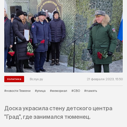
Вслух.ру
21 февраля 2023, 15:50
политика
#новости Тюмени
#улица
#мемориал
#СВО
#память
Доска украсила стену детского центра
"Град", где занимался тюменец.