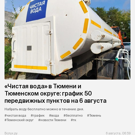
«Чистая вода» в Тюмени и
Тюменском округе: график 50
передвижных пунктов на 6 августа
Набрать воду бесплатно можно в течение дня.
#чистая вода
#график
#вода
#бесплатно
#Тюмень
#Тюменский округ
#новости Тюмени
#тк
Вслух.ру
6 августа, 06:59