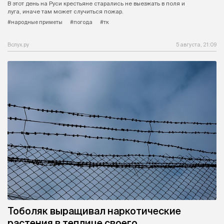
В этот день на Руси крестьяне старались не выезжать в поля и
луга, иначе там может случиться пожар.
#народные приметы
#погода
#тк
Вслух.ру
5 августа, 21:09
Тоболяк выращивал наркотические
растения в теплице своего