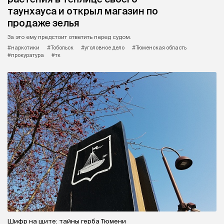
таунхауса и открыл магазин по
продаже зелья
За это ему предстоит ответить перед судом.
#наркотики
#Тобольск
#уголовное дело
#Тюменская область
#прокуратура
#тк
Шифр на щите: тайны герба Тюмени