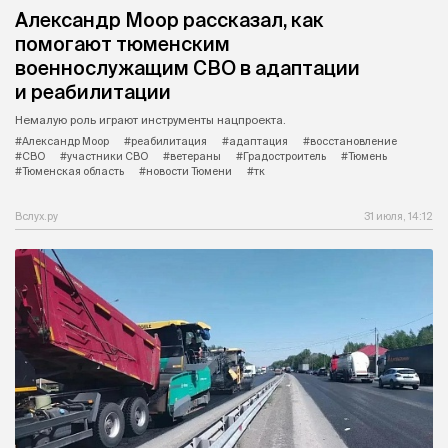
Александр Моор рассказал, как
помогают тюменским
военнослужащим СВО в адаптации
и реабилитации
Немалую роль играют инструменты нацпроекта.
#Александр Моор
#реабилитация
#адаптация
#восстановление
#СВО
#участники СВО
#ветераны
#Градостроитель
#Тюмень
#Тюменская область
#новости Тюмени
#тк
Вслух.ру
31 июля, 14:12