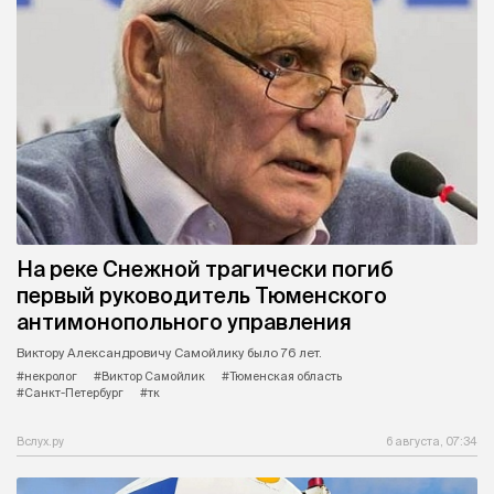
На реке Снежной трагически погиб
первый руководитель Тюменского
антимонопольного управления
Виктору Александровичу Самойлику было 76 лет.
#некролог
#Виктор Самойлик
#Тюменская область
#Санкт-Петербург
#тк
Вслух.ру
6 августа, 07:34