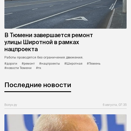
В Тюмени завершается ремонт
улицы Широтной в рамках
нацпроекта
Работы проводятся без ограничения движения.
#дороги
#ремонт
#нацпроекты
#Широтная
#Тюмень
#новости Тюмени
#тк
Последние новости
Вслух.ру
6 августа, 07:35