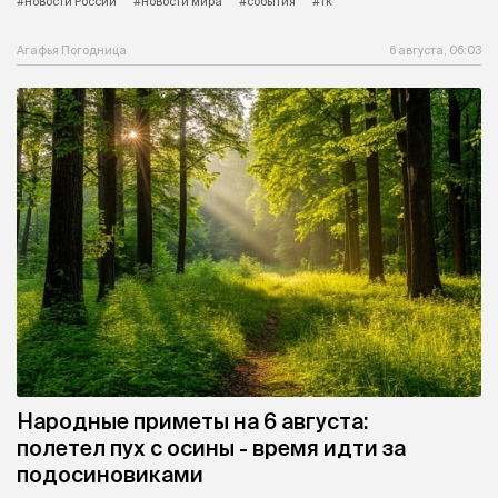
#новости России
#новости мира
#события
#тк
Агафья Погодница
6 августа, 06:03
Народные приметы на 6 августа:
полетел пух с осины - время идти за
подосиновиками