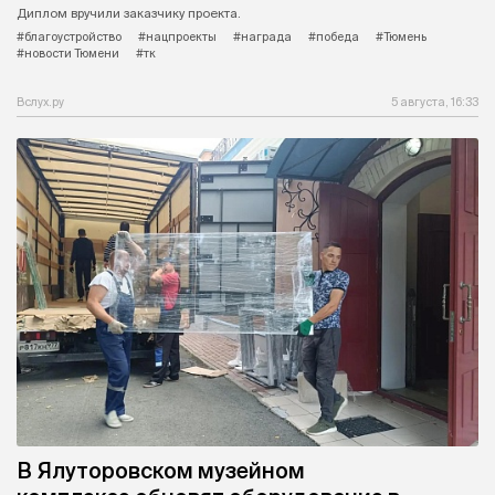
Диплом вручили заказчику проекта.
#благоустройство
#нацпроекты
#награда
#победа
#Тюмень
#новости Тюмени
#тк
Вслух.ру
5 августа, 16:33
В Ялуторовском музейном