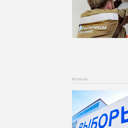
Вслух.ру