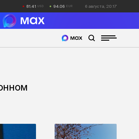
81.41
94.06
6 августа, 20:17
ронном