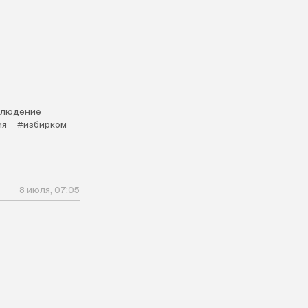
я
блюдение
ия
#избирком
8 июля, 07:05