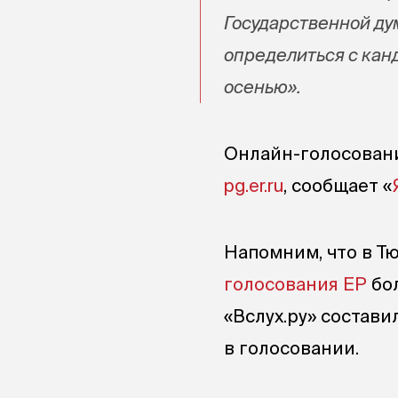
Государственной ду
определиться с канд
осенью».
Онлайн-голосовани
pg.er.ru
, сообщает «
Напомним, что в Т
голосования ЕР
бол
«Вслух.ру» состав
в голосовании.