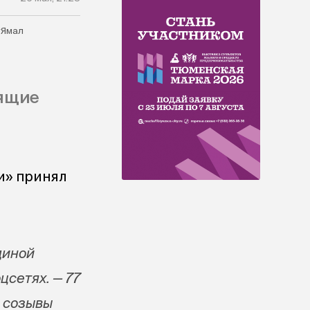
#Ямал
оящие
и» принял
диной
цсетях. — 77
е созывы