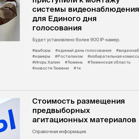
системы видеонаблюдени
для Единого дня
голосования
Будет установлено более 900 IP-камер.
#выборы
#единый день голосования
#видеона
#камеры
#Ростелеком
#избирательная комисс
#Игорь Халин
#Тюмень
#Тюменская область
#новости Тюмени
#тк
Стоимость размещения
предвыборных
агитационных материалов
Справочная информация.