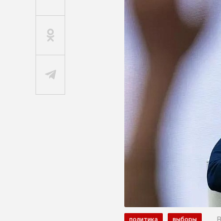
В
политика
выборы