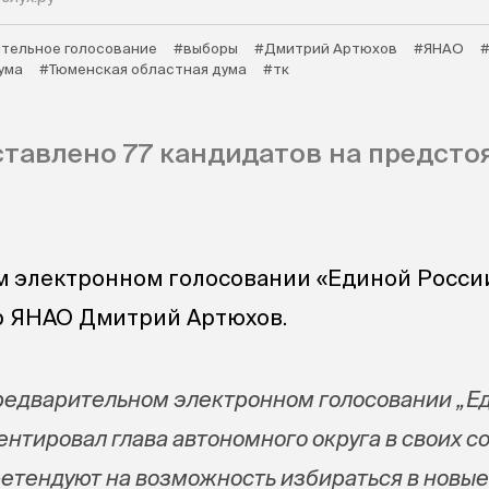
тельное голосование
#выборы
#Дмитрий Артюхов
#ЯНАО
ума
#Тюменская областная дума
#тк
ставлено 77 кандидатов на предст
м электронном голосовании «Единой Росси
р ЯНАО Дмитрий Артюхов.
редварительном электронном голосовании „Е
нтировал глава автономного округа в своих со
ретендуют на возможность избираться в новы