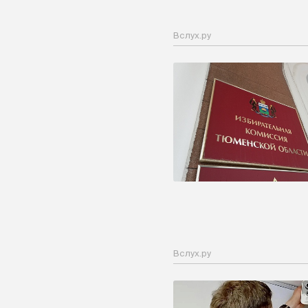
Вслух.ру
Вслух.ру