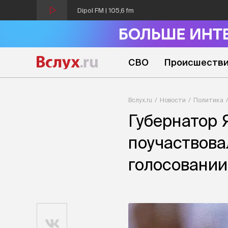
Dipol FM | 105,6 fm
СВО
Происшеств
Вслух.ru
Новости
Политика
Губернатор
поучаствова
голосовании