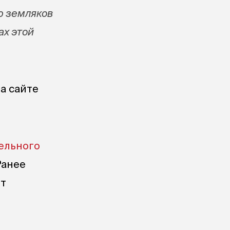
ю земляков
ах этой
а сайте
ельного
Ранее
ет