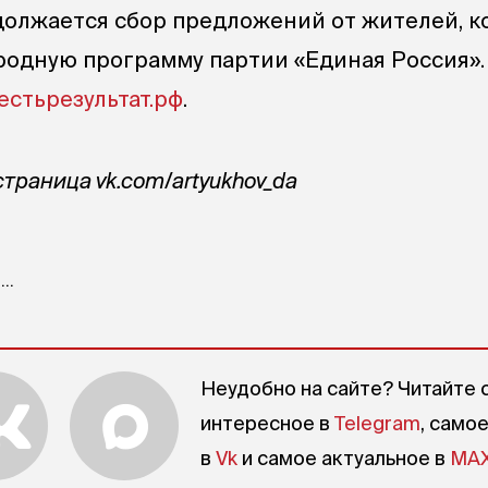
олжается сбор предложений от жителей, к
родную программу партии «Единая Россия».
естьрезультат.рф
.
траница vk.com/artyukhov_da
..
Неудобно на сайте? Читайте 
интересное в
Telegram
, само
в
Vk
и самое актуальное в
MA