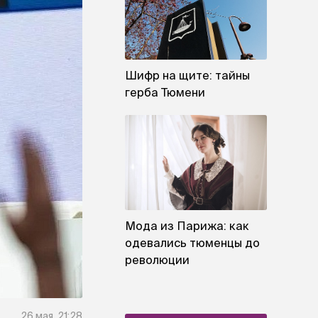
Шифр на щите: тайны
герба Тюмени
Мода из Парижа: как
одевались тюменцы до
революции
26 мая, 21:28