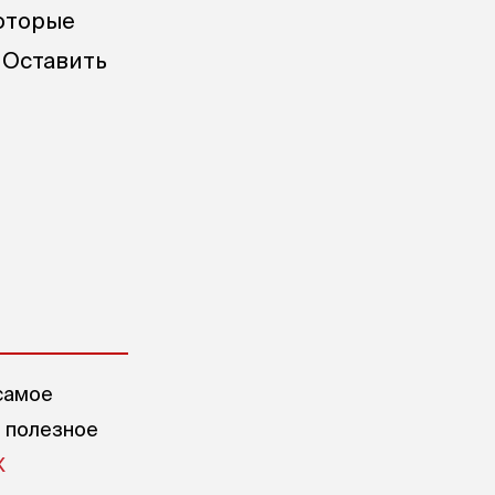
оторые
 Оставить
самое
е полезное
X