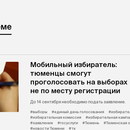
еме
Мобильный избиратель:
тюменцы смогут
проголосовать на выборах
не по месту регистрации
До 14 сентября необходимо подать заявление.
#выборы
#единый день голосования
#избирате
#избирательная комиссия
#избирательная камп
#заявление
#госуслуги
#Тюмень
#Тюменская 
#новости Тюмени
#тк