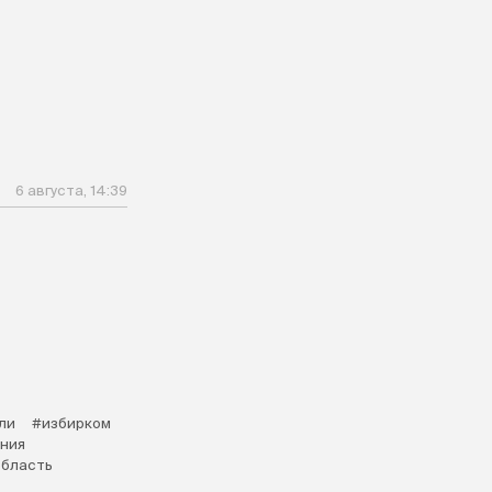
6 августа, 14:39
ли
#избирком
ания
область