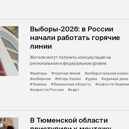
Выборы-2026: в России
начали работать горячие
линии
Жители могут получить консультации на
региональном и федеральном уровне.
#выборы
#горячая линия
#избирательная комис
#избирком
#Игорь Халин
#дума
#единый день
#Тюмень
#Тюменская область
#новости Тюмен
#новости России
#карт
В Тюменской области
приступили к монтажу