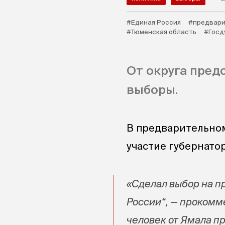
#Единая Россия
#предвари
#Тюменская область
#Госд
От округа пред
выборы.
В предварительно
участие губернато
«Сделал выбор на п
России“, — прокомме
человек от Ямала п