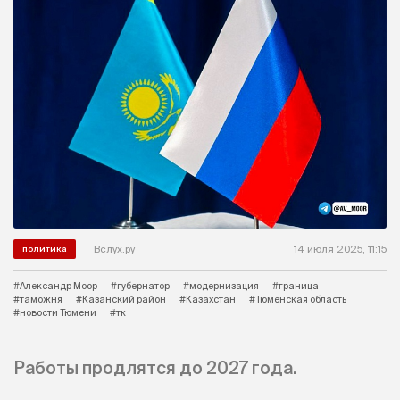
Вслух.ру
14 июля 2025, 11:15
политика
#Александр Моор
#губернатор
#модернизация
#граница
#таможня
#Казанский район
#Казахстан
#Тюменская область
#новости Тюмени
#тк
Работы продлятся до 2027 года.