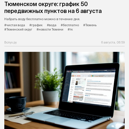
Тюменском округе: график 50
передвижных пунктов на 6 августа
Набрать воду бесплатно можно в течение дня.
#чистая вода
#график
#вода
#бесплатно
#Тюмень
#Тюменский округ
#новости Тюмени
#тк
Вслух.ру
6 августа, 06:59