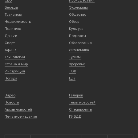
СВО
Происшествия
Беседы
Экономим
Транспорт
Общество
Недвижимость
Обзор
Политика
Культура
Деньги
Подкасты
Спорт
Образование
Афиша
Экономика
Технологии
Туризм
Страна и мир
Здоровье
Инструкция
ТЭК
Погода
Еда
Видео
Галереи
Новости
Темы новостей
Архив новостей
Спецпроекты
Печатное издание
ГИБДД