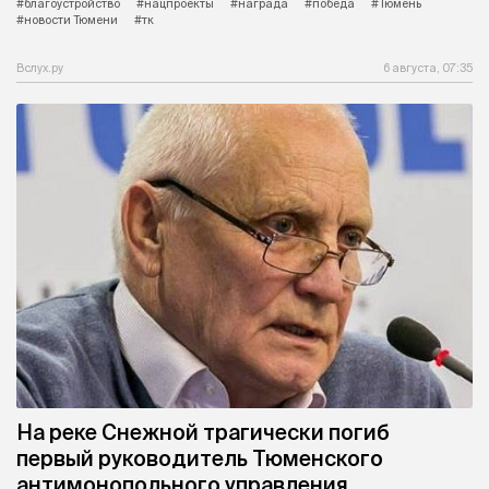
#благоустройство
#нацпроекты
#награда
#победа
#Тюмень
#новости Тюмени
#тк
Вслух.ру
6 августа, 07:35
На реке Снежной трагически погиб
первый руководитель Тюменского
антимонопольного управления