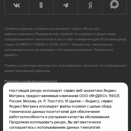
Сетевое издание «Тюменская интернет-газета "Вслух.ру"»
зарегистрировано Федеральной службой по надзору в сфере связи,
информационных технологий и массовых коммуникаций (Роскомнадзор),
серия Эл №ФС77-78856 от 07.08.2020 г. Учредитель: Автономная
некоммерческая организация «Телерадиокомпания "Тюменское
время"».
Подпись «партнерская новость» в материалах означает, что информация
имеет рекламный характер.
Политика конфиденциальности
Настоящий ресурс использует сервис веб-аналитики Яндекс
Редакция: 625035, Тюмень, пр. Геологоразведчиков, 28А
Метрика, предоставляемый компанией ООО «ЯНДЕКС», 119021,
(3452) 68-89-05
Россия, Москва, ул. Л. Толстого, 16 (далее — Яндекс), сервис
edit@vsluh.ru
Яндекс Метрика использует файлы «cookie» с целью сбора
технических данных посетителей для обеспечения
Главный редактор: Панкина Т.Ю.
работоспособности и улучшения качества обслуживания.
kika@vsluh.ru
Продолжая использовать ресурс, Вы автоматически
соглашаетесь с использованием данных технологий.
По вопросам рекламы: