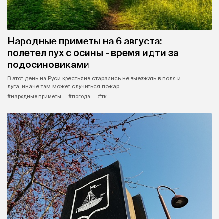
Народные приметы на 6 августа:
полетел пух с осины - время идти за
подосиновиками
В этот день на Руси крестьяне старались не выезжать в поля и
луга, иначе там может случиться пожар.
#народные приметы
#погода
#тк