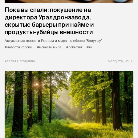
Пока вы спали: покушение на
директора Уралдронзавода,
скрытые барьеры при найме и
продукты-убийцы внешности
Актуальные новости России и мира - в обзоре "Вслух.ру".
#новости России
#новости мира
#события
#тк
Агафья Погодница
6 августа, 06:03