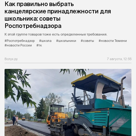
Как правильно выбрать
канцелярские принадлежности для
школьника: советы
Роспотребнадзора
К этой группе товаров тоже есть определенные требования.
#Роспотребнадзор
#школа
#школьники
#советы
#новости Тюмени
#новости России
#тк
Вслух.ру
7 августа, 12:55