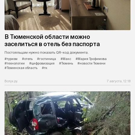
В Тюменской области можно
заселиться в отель без паспорта
Постояльцам нужно показать QR-код документа.
#туризм
#отель
#гостиница
#Макс
#Мария Трофимова
#технологии
#цифровизация
#Тюмень
#новости Тюмени
#Тюменская область
#тк
Вслух.ру
7 августа, 12:18