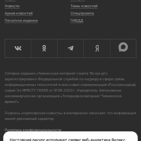
Новости
Темы новостей
Архив новостей
Спецпроекты
Печатное издание
ГИБДД
Сетевое издание «Тюменская интернет-газета "Вслух.ру"»
зарегистрировано Федеральной службой по надзору в сфере связи,
информационных технологий и массовых коммуникаций (Роскомнадзор),
серия Эл №ФС77-78856 от 07.08.2020 г. Учредитель: Автономная
некоммерческая организация «Телерадиокомпания "Тюменское
время"».
Подпись «партнерская новость» в материалах означает, что информация
имеет рекламный характер.
Политика конфиденциальности
Настоящий ресурс использует сервис веб-аналитики Яндекс