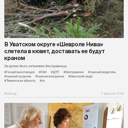
В Уватском округе «Шевроле Нива»
слетела в кювет, доставать ее будут
краном
За рулем была нетрезвая бесправница.
#Госавтоинспекция
#ГАИ
#ДТП
#бесправник
#пьяный водитель
#пьяный за рулем
#пьяное вождение
#Уватский округ
#Тюменская область
#тк
Вслух.ру
7 августа, 11:43