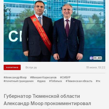
Вслух.ру
15 июня, 13:22
политика
#Александр Моор
#Михаил Карисалов
#СИБУР
#почетный гражданин
#дума
#Тобольск
#Тюменская область
#тк
Губернатор Тюменской области
Александр Моор прокомментировал