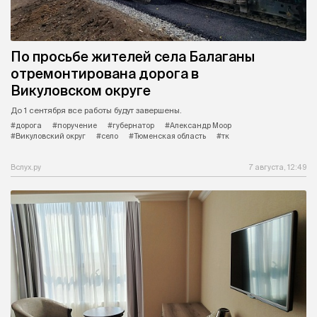
По просьбе жителей села Балаганы
отремонтирована дорога в
Викуловском округе
До 1 сентября все работы будут завершены.
#дорога
#поручение
#губернатор
#Александр Моор
#Викуловский округ
#село
#Тюменская область
#тк
Вслух.ру
7 августа, 12:49