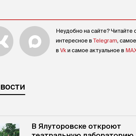
Неудобно на сайте? Читайте 
интересное в
Telegram
, само
в
Vk
и самое актуальное в
MA
овости
В Ялуторовске откроют
театральную лабораторию