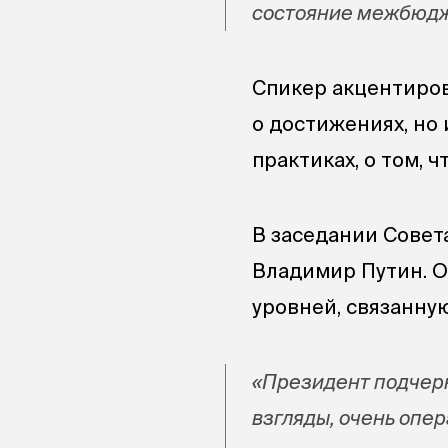
состояние межбюдж
Спикер акцентиров
о достижениях, но
практиках, о том, 
В заседании Совет
Владимир Путин. О
уровней, связанну
«Президент подчерк
взгляды, очень опе