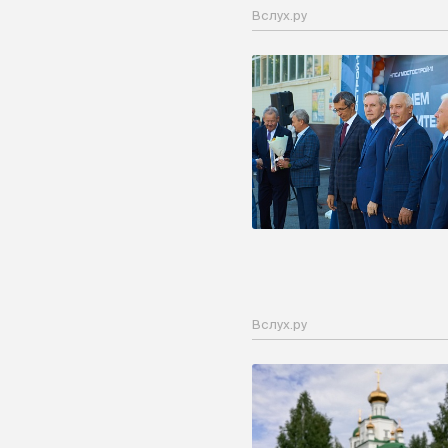
Вслух.ру
Вслух.ру