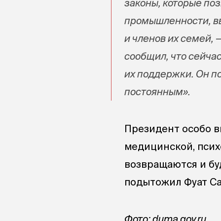
законы, которые по
промышленности, в
и членов их семей, 
сообщил, что сейча
их поддержки. Он п
постоянным».
Президент особо в
медицинской, псих
возвращаются и бу
подытожил Фуат С
Фото: duma.gov.ru