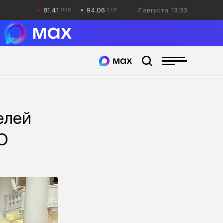
81.41
94.06
7 августа, 13:33
елей
О