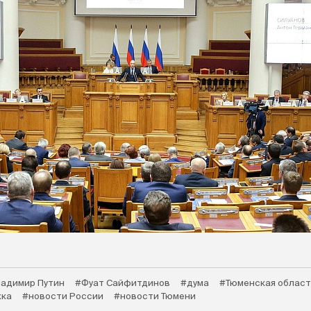
адимир Путин
#Фуат Сайфитдинов
#дума
#Тюменская област
ка
#новости России
#новости Тюмени