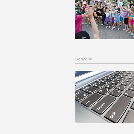
Вслух.ру