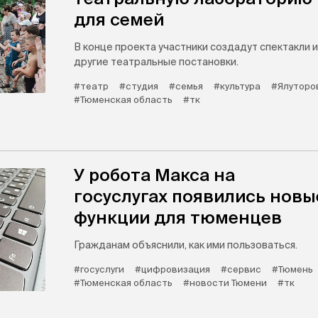
для семей
В конце проекта участники создадут спектакли и
другие театральные постановки.
#театр
#студия
#семья
#культура
#Ялуторо
#Тюменская область
#тк
У робота Макса на
госуслугах появились новы
функции для тюменцев
Гражданам объяснили, как ими пользоваться.
#госуслуги
#цифровизация
#сервис
#Тюмень
#Тюменская область
#новости Тюмени
#тк