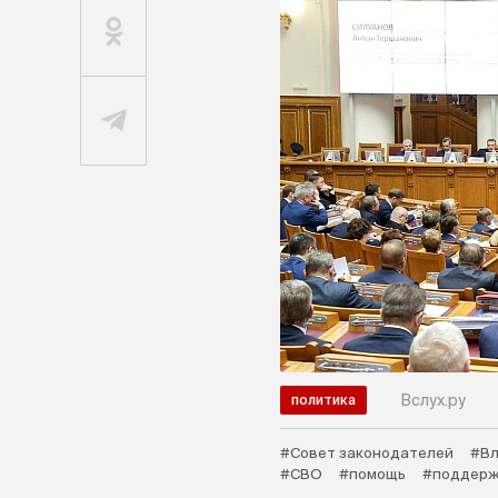
Вслух.ру
политика
#Совет законодателей
#Вл
#СВО
#помощь
#поддерж