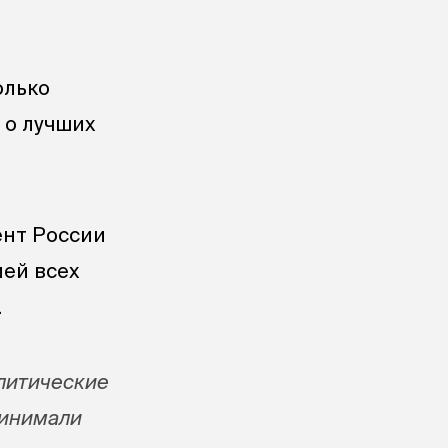
олько
 о лучших
ент России
ей всех
.
олитические
ринимали