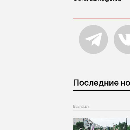
Последние н
Вслух.ру