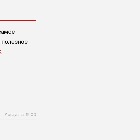
самое
е полезное
X
7 августа, 18:00