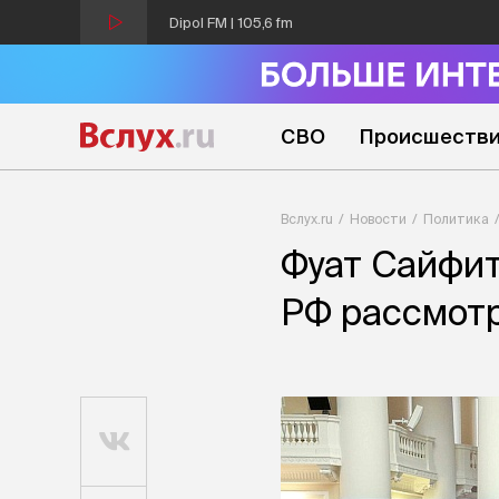
Dipol FM | 105,6 fm
СВО
Происшеств
Вслух.ru
Новости
Политика
Фуат Сайфит
РФ рассмот