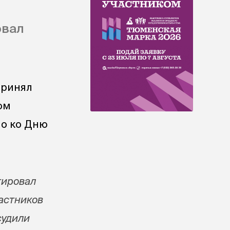
овал
принял
ом
но ко Дню
тировал
астников
судили