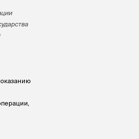
ации
сударства
я
 оказанию
операции,