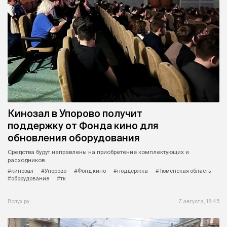
Кинозал в Упорово получит
поддержку от Фонда кино для
обновления оборудования
Средства будут направлены на приобретение комплектующих и
расходников.
#кинозал
#Упорово
#Фонд кино
#поддержка
#Тюменская область
#оборудование
#тк
Вслух.ру
7 августа, 18:45