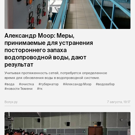
Александр Моор: Меры,
принимаемые для устранения
постороннего запаха
водопроводной воды, дают
результат
Учитывая протяженность сетей, потребуется определенное
время для обновления воды в водопроводной системе.
#вода
#очистка
#губернатор
#Александр Моор
#водозабор
#новости Тюмени
#тк
Вслух.ру
7 августа, 19:17