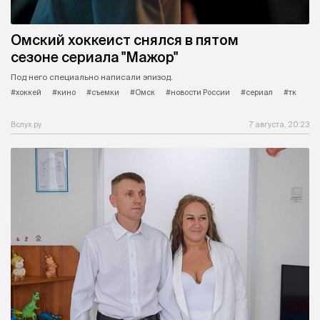
Омский хоккеист снялся в пятом
сезоне сериала "Мажор"
Под него специально написали эпизод.
#хоккей
#кино
#съемки
#Омск
#новости России
#сериал
#тк
Вслух.ру
7 августа, 20:23