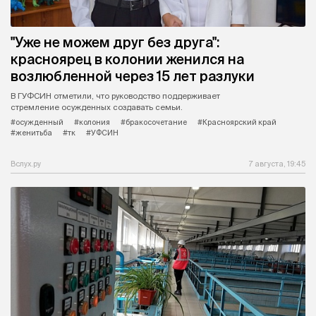
"Уже не можем друг без друга":
красноярец в колонии женился на
возлюбленной через 15 лет разлуки
В ГУФСИН отметили, что руководство поддерживает
стремление осужденных создавать семьи.
#осужденный
#колония
#бракосочетание
#Красноярский край
#женитьба
#тк
#УФСИН
Вслух.ру
7 августа, 19:45