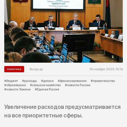
Вслух.ру
16 ноября 2023, 10:19
политика
#бюджет
#расходы
#деньги
#финансирование
#правительство
#образование
#сельское хозяйство
#новости России
#новости Тюмени
#Единая Россия
Увеличение расходов предусматривается
на все приоритетные сферы.