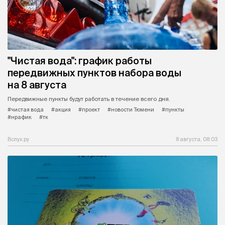
"Чистая вода": график работы
передвижных пунктов набора воды
на 8 августа
Передвижные пункты будут работать в течение всего дня.
#чистая вода
#акция
#проект
#новости Тюмени
#пункты
#нрафик
#тк
Вслух.ру
8 августа, 08:03