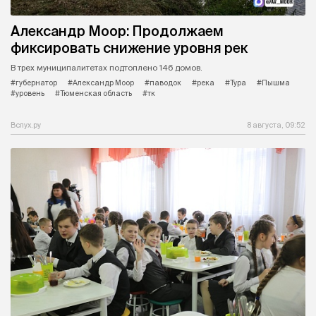
Александр Моор: Продолжаем
фиксировать снижение уровня рек
В трех муниципалитетах подтоплено 146 домов.
#губернатор
#Александр Моор
#паводок
#река
#Тура
#Пышма
#уровень
#Тюменская область
#тк
Вслух.ру
8 августа, 09:52