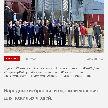
Вслух.ру
26 мая, 14:51
политика
#дума
#Тюменская областная дума
#Наталья Шевчик
#Глеб Трубин
#Владимир Майер
#Тамара Казанцева
#Регина Юхневич
#Вагайский округ
#Тюменская область
#новости Тюмени
#тк
Народные избранники оценили условия
для пожилых людей.