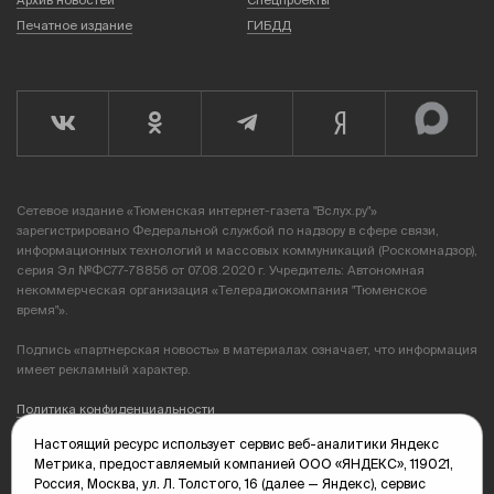
Архив новостей
Спецпроекты
Печатное издание
ГИБДД
Сетевое издание «Тюменская интернет-газета "Вслух.ру"»
зарегистрировано Федеральной службой по надзору в сфере связи,
информационных технологий и массовых коммуникаций (Роскомнадзор),
серия Эл №ФС77-78856 от 07.08.2020 г. Учредитель: Автономная
некоммерческая организация «Телерадиокомпания "Тюменское
время"».
Подпись «партнерская новость» в материалах означает, что информация
имеет рекламный характер.
Политика конфиденциальности
Настоящий ресурс использует сервис веб-аналитики Яндекс
Редакция: 625035, Тюмень, пр. Геологоразведчиков, 28А
Метрика, предоставляемый компанией ООО «ЯНДЕКС», 119021,
(3452) 68-89-05
Россия, Москва, ул. Л. Толстого, 16 (далее — Яндекс), сервис
edit@vsluh.ru