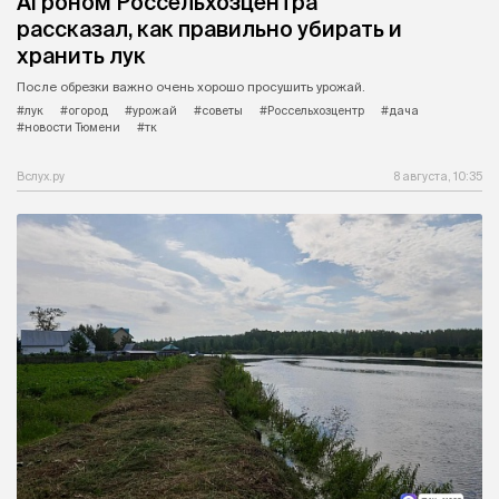
Агроном Россельхозцентра
рассказал, как правильно убирать и
хранить лук
После обрезки важно очень хорошо просушить урожай.
#лук
#огород
#урожай
#советы
#Россельхозцентр
#дача
#новости Тюмени
#тк
Вслух.ру
8 августа, 10:35