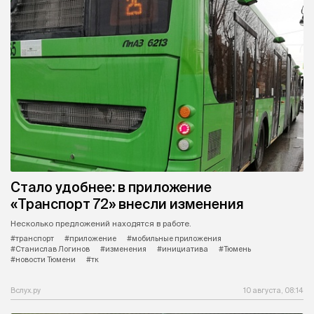
Стало удобнее: в приложение
«Транспорт 72» внесли изменения
Несколько предложений находятся в работе.
#транспорт
#приложение
#мобильные приложения
#Станислав Логинов
#изменения
#инициатива
#Тюмень
#новости Тюмени
#тк
Вслух.ру
10 августа, 08:14