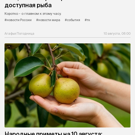
доступная рыба
Коротко - о главном к этому часу.
#новости России
#новости мира
#события
#тк
Агафья Погодница
10 августа, 06:00
Народные приметы на 10 августа: