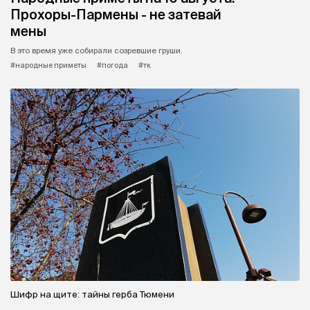
Прохоры-Пармены - не затевай
мены
В это время уже собирали созревшие груши.
#народные приметы
#погода
#тк
Шифр на щите: тайны герба Тюмени