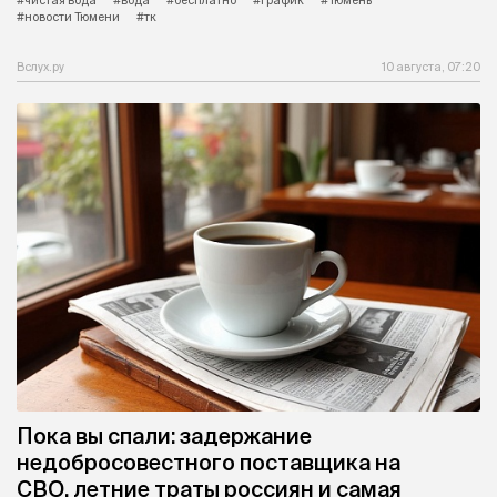
#чистая вода
#вода
#бесплатно
#график
#Тюмень
#новости Тюмени
#тк
Вслух.ру
10 августа, 07:20
Пока вы спали: задержание
недобросовестного поставщика на
СВО, летние траты россиян и самая