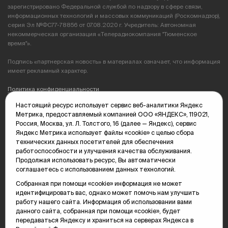
зарегистрировано Федеральной службой по надзору в сфере связи,
информационных технологий и массовых коммуникаций (Роскомнадзор),
серия Эл №ФС77-78856 от 07.08.2020 г. Учредитель: Автономная
некоммерческая организация «Телерадиокомпания "Тюменское
время"».
Подпись «партнерская новость» в материалах означает, что информация
имеет рекламный характер.
Политика конфиденциальности
Настоящий ресурс использует сервис веб-аналитики Яндекс
Редакция: 625035, Тюмень, пр. Геологоразведчиков, 28А
Метрика, предоставляемый компанией ООО «ЯНДЕКС», 119021,
(3452) 68-89-05
Россия, Москва, ул. Л. Толстого, 16 (далее — Яндекс), сервис
edit@vsluh.ru
Яндекс Метрика использует файлы «cookie» с целью сбора
технических данных посетителей для обеспечения
Главный редактор: Панкина Т.Ю.
работоспособности и улучшения качества обслуживания.
kika@vsluh.ru
Продолжая использовать ресурс, Вы автоматически
соглашаетесь с использованием данных технологий.
По вопросам рекламы:
(3452) 68-89-78
Собранная при помощи «cookie» информация не может
kotovaev@sibinformburo.ru
идентифицировать вас, однако может помочь нам улучшить
mim@vsluh.ru
работу нашего сайта. Информация об использовании вами
данного сайта, собранная при помощи «cookie», будет
передаваться Яндексу и храниться на серверах Яндекса в