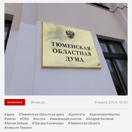
Вслух.ру
6 марта 2024, 13:40
политика
#дума
#Тюменская областная дума
#депутаты
#законодательство
#закон
#СВО
#льгота
#земельный участок
#Андрей Киселев
#Артем Зайцев
#Тамара Казанцева
#Тюменская область
#новости Тюмени