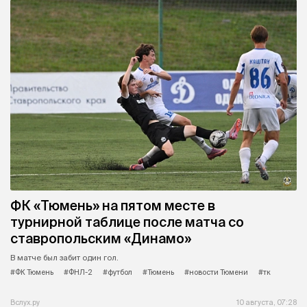
ФК «Тюмень» на пятом месте в
турнирной таблице после матча со
ставропольским «Динамо»
В матче был забит один гол.
#ФК Тюмень
#ФНЛ-2
#футбол
#Тюмень
#новости Тюмени
#тк
Вслух.ру
10 августа, 07:28