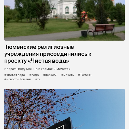
Тюменские религиозные
учреждения присоединились к
проекту «Чистая вода»
Набрать воду можно в храмах и мечетях.
#чистая вода
#вода
#церковь
#мечеть
#Тюмень
#новости Тюмени
#тк