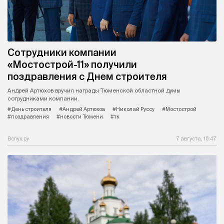
Сотрудники компании
«Мостострой-11» получили
поздравления с Днем строителя
Андрей Артюхов вручил награды Тюменской областной думы
сотрудниками компании.
#День строителя
#Андрей Артюхов
#Николай Руссу
#Мостострой
#поздравления
#новости Тюмени
#тк
Вслух.ру
7 августа, 16:47