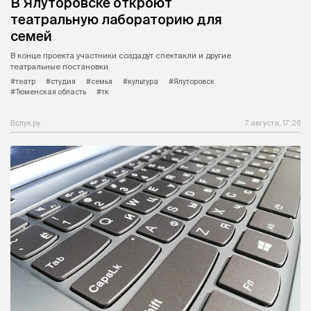
В Ялуторовске откроют
театральную лабораторию для
семей
В конце проекта участники создадут спектакли и другие
театральные постановки.
#театр
#студия
#семья
#культура
#Ялуторовск
#Тюменская область
#тк
Вслух.ру
7 августа, 17:26