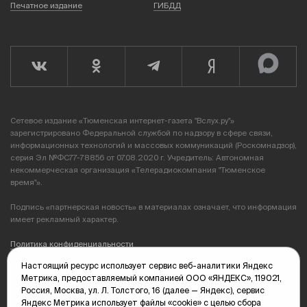
Печатное издание
ГИБДД
Сетевое издание «Тюменская интернет-газета "Вслух.ру"»
зарегистрировано Федеральной службой по надзору в сфере связи,
информационных технологий и массовых коммуникаций (Роскомнадзор),
серия Эл №ФС77-78856 от 07.08.2020 г. Учредитель: Автономная
некоммерческая организация «Телерадиокомпания "Тюменское
время"».
Подпись «партнерская новость» в материалах означает, что информация
имеет рекламный характер.
Политика конфиденциальности
Настоящий ресурс использует сервис веб-аналитики Яндекс
Редакция: 625035, Тюмень, пр. Геологоразведчиков, 28А
Метрика, предоставляемый компанией ООО «ЯНДЕКС», 119021,
(3452) 68-89-05
Россия, Москва, ул. Л. Толстого, 16 (далее — Яндекс), сервис
edit@vsluh.ru
Яндекс Метрика использует файлы «cookie» с целью сбора