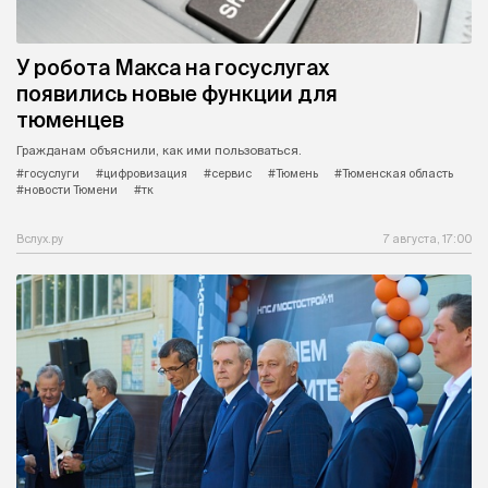
У робота Макса на госуслугах
появились новые функции для
тюменцев
Гражданам объяснили, как ими пользоваться.
#госуслуги
#цифровизация
#сервис
#Тюмень
#Тюменская область
#новости Тюмени
#тк
Вслух.ру
7 августа, 17:00