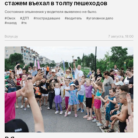
стажем въехал в толпу пешеходов
Состояние опьянения у водителя выявлено не было.
#Омск
#ДТП
#пострадавшие
#водитель
#уголовное дело
#наезд
#тк
Вслух.ру
7 августа, 18:00