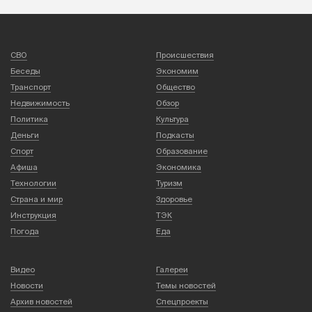
СВО
Происшествия
Беседы
Экономим
Транспорт
Общество
Недвижимость
Обзор
Политика
Культура
Деньги
Подкасты
Спорт
Образование
Афиша
Экономика
Технологии
Туризм
Страна и мир
Здоровье
Инструкция
ТЭК
Погода
Еда
Видео
Галереи
Новости
Темы новостей
Архив новостей
Спецпроекты