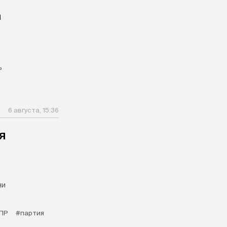
а
ь
6 августа, 15:36
я
ни
ПР
#партия