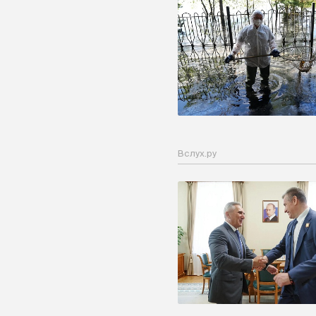
Вслух.ру