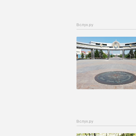
Вслух.ру
Вслух.ру