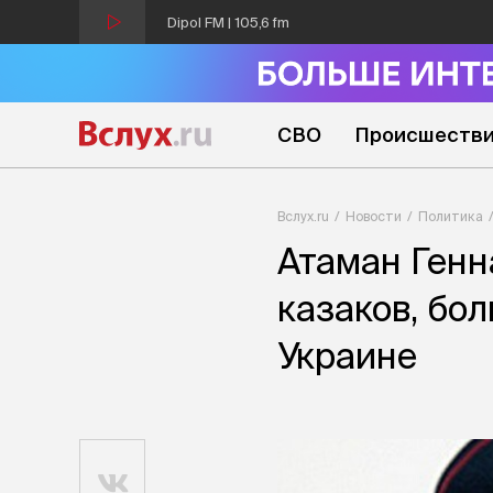
Dipol FM | 105,6 fm
СВО
Происшеств
Вслух.ru
Новости
Политика
Атаман Генн
казаков, бо
Украине