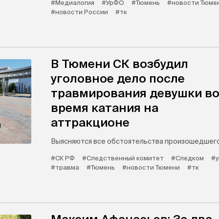
#Медиалогия
#УрФО
#Тюмень
#новости Тюме
#новости России
#тк
В Тюмени СК возбудил
уголовное дело после
травмирования девушки в
время катания на
аттракционе
Выясняются все обстоятельства произошедшего
#СК РФ
#Следственный комитет
#Следком
#у
#травма
#Тюмень
#новости Тюмени
#тк