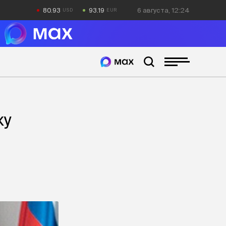
80.93
93.19
6 августа, 12:24
ку