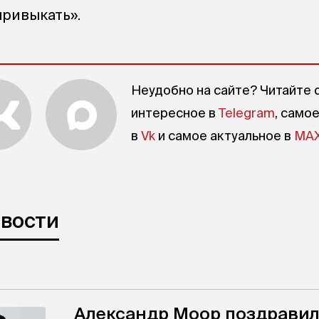
привыкать».
Неудобно на сайте? Читайте 
интересное в
Telegram
, само
в
Vk
и самое актуальное в
MA
овости
Александр Моор поздрави