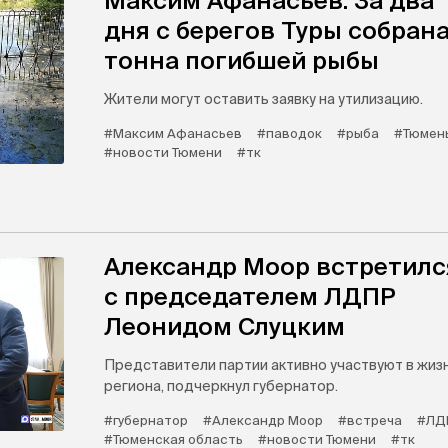
Максим Афанасьев: За два
дня с берегов Туры собран
тонна погибшей рыбы
Жители могут оставить заявку на утилизацию.
#Максим Афанасьев
#паводок
#рыба
#Тюмен
#новости Тюмени
#тк
Александр Моор встретилс
с председателем ЛДПР
Леонидом Слуцким
Представители партии активно участвуют в жиз
региона, подчеркнул губернатор.
#губернатор
#Александр Моор
#встреча
#ЛД
#Тюменская область
#новости Тюмени
#тк