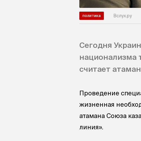
Вслух.ру
политика
Сегодня Украин
национализма т
считает атаман
Проведение специ
жизненная необход
атамана Союза каз
линия».