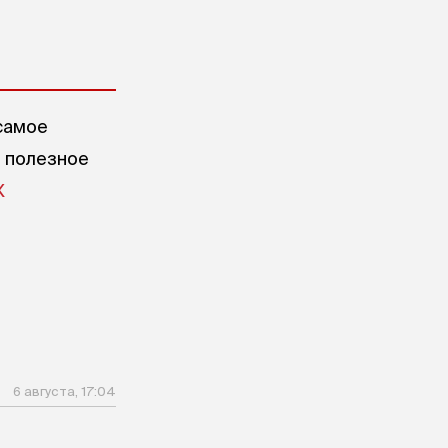
самое
е полезное
X
6 августа, 17:04
л