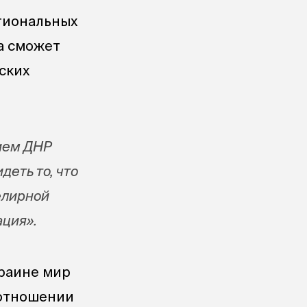
егиональных
а сможет
ских
ием ДНР
деть то, что
елирной
ация».
краине мир
 отношении