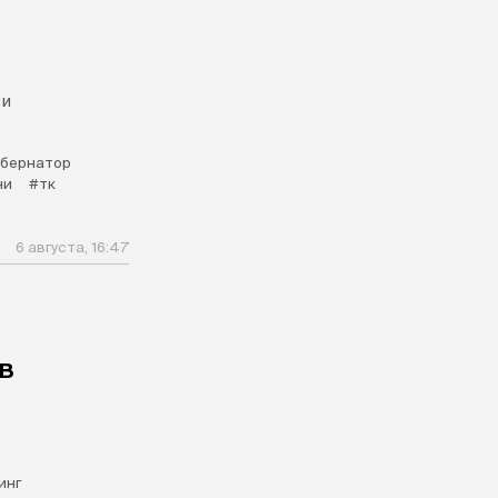
 и
убернатор
ни
#тк
6 августа, 16:47
в
инг