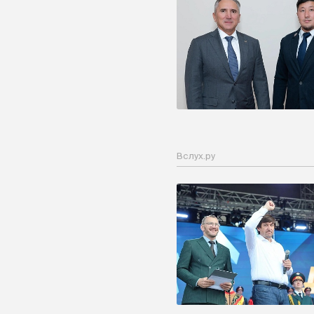
Вслух.ру