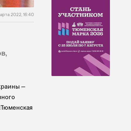
марта 2022, 16:40
в,
краины —
вного
 «Тюменская