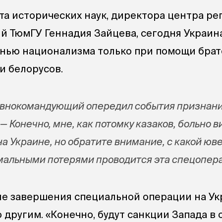
та исторических наук, директора центра р
й ТюмГУ Геннадия Зайцева, сегодня Украин
знью национализма только при помощи брат
и белорусов.
авнокомандующий опередил события признан
 — Конечно, мне, как потомку казаков, больно ви
на Украине, но обратите внимание, с какой юв
мальными потерями проводится эта спецопер
сле завершения специальной операции на У
 другим. «Конечно, будут санкции Запада в