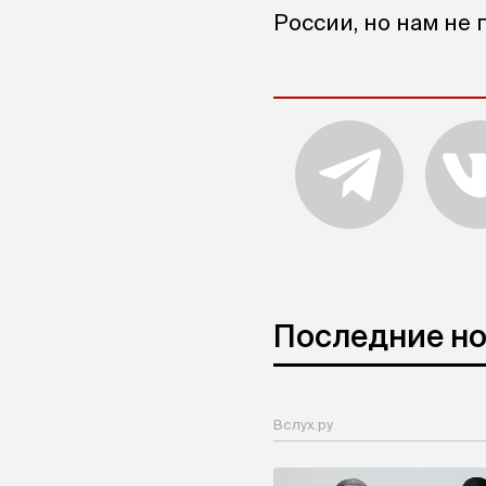
России, но нам не 
Последние н
Вслух.ру