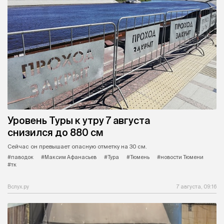
Уровень Туры к утру 7 августа
снизился до 880 см
Сейчас он превышает опасную отметку на 30 см.
#паводок
#Максим Афанасьев
#Тура
#Тюмень
#новости Тюмени
#тк
Вслух.ру
7 августа, 09:16