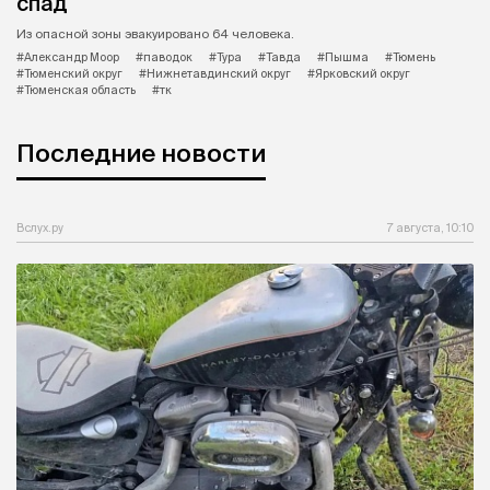
спад
Из опасной зоны эвакуировано 64 человека.
#Александр Моор
#паводок
#Тура
#Тавда
#Пышма
#Тюмень
#Тюменский округ
#Нижнетавдинский округ
#Ярковский округ
#Тюменская область
#тк
Последние новости
Вслух.ру
7 августа, 10:10