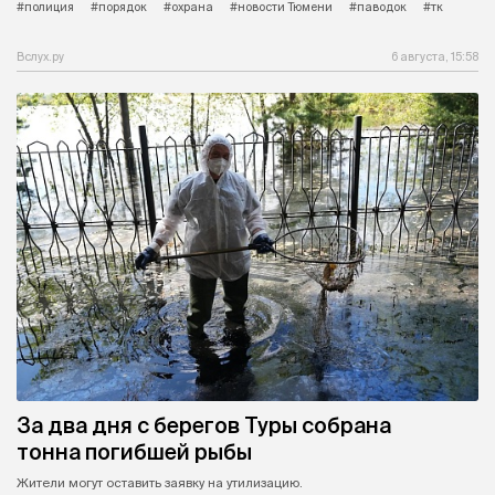
#полиция
#порядок
#охрана
#новости Тюмени
#паводок
#тк
Вслух.ру
6 августа, 15:58
За два дня с берегов Туры собрана
тонна погибшей рыбы
Жители могут оставить заявку на утилизацию.