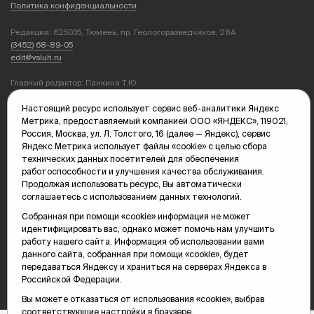
Политика конфиденциальности
Редакция: 625035, Тюмень, пр. Геологоразведчиков, 28А
(3452) 68-89-05
edit@vsluh.ru
Главный редактор: Панкина Т.Ю.
kika@vsluh.ru
Настоящий ресурс использует сервис веб-аналитики Яндекс
По вопросам рекламы:
Метрика, предоставляемый компанией ООО «ЯНДЕКС», 119021,
(3452) 68-89-78
Россия, Москва, ул. Л. Толстого, 16 (далее — Яндекс), сервис
kotovaev@sibinformburo.ru
Яндекс Метрика использует файлы «cookie» с целью сбора
mim@vsluh.ru
технических данных посетителей для обеспечения
работоспособности и улучшения качества обслуживания.
Продолжая использовать ресурс, Вы автоматически
соглашаетесь с использованием данных технологий.
Собранная при помощи «cookie» информация не может
идентифицировать вас, однако может помочь нам улучшить
работу нашего сайта. Информация об использовании вами
данного сайта, собранная при помощи «cookie», будет
© 2000-2026 Тюменская интернет-газета «Вслух.ру»
передаваться Яндексу и храниться на серверах Яндекса в
16+
Карта сайта
Российской Федерации.
Вы можете отказаться от использования «cookie», выбрав
соответствующие настройки в браузере.