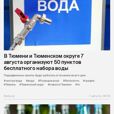
В Тюмени и Тюменском округе 7
августа организуют 50 пунктов
бесплатного набора воды
Передвижные пункты будут работать в течение всего дня.
#чистая вода
#вода
#Росводоканал
#бесплатно
#график
#Тюмень
#Тюменский округ
#новости Тюмени
#тк
Вслух.ру
7 августа, 08:28