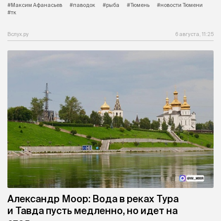
#Максим Афанасьев
#паводок
#рыба
#Тюмень
#новости Тюмени
#тк
Вслух.ру
6 августа, 11:25
Александр Моор: Вода в реках Тура
и Тавда пусть медленно, но идет на