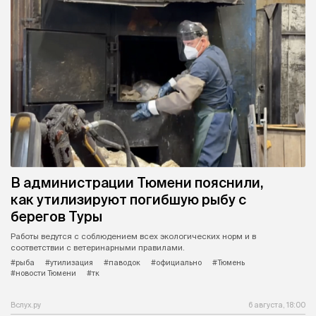
В администрации Тюмени пояснили,
как утилизируют погибшую рыбу с
берегов Туры
Работы ведутся с соблюдением всех экологических норм и в
соответствии с ветеринарными правилами.
#рыба
#утилизация
#паводок
#официально
#Тюмень
#новости Тюмени
#тк
Вслух.ру
6 августа, 18:00