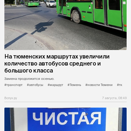
На тюменских маршрутах увеличили
количество автобусов среднего и
большого класса
Замена продолжится осенью.
#транспорт
#автобусы
#маршрут
#Тюмень
#новости Тюмени
#тк
Вслух.ру
7 августа, 08:49