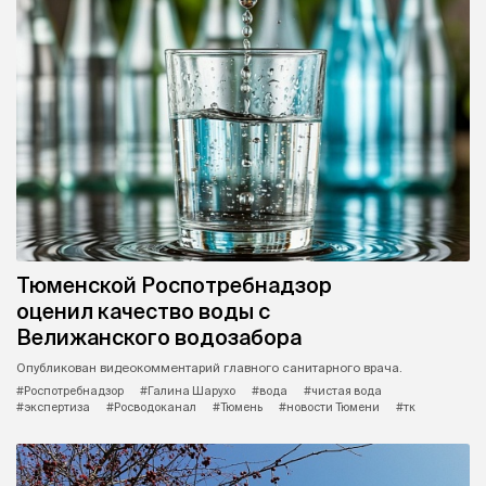
Тюменской Роспотребнадзор
оценил качество воды с
Велижанского водозабора
Опубликован видеокомментарий главного санитарного врача.
#Роспотребнадзор
#Галина Шарухо
#вода
#чистая вода
#экспертиза
#Росводоканал
#Тюмень
#новости Тюмени
#тк