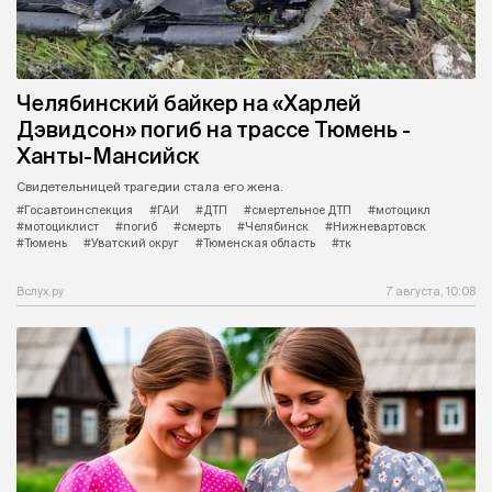
Челябинский байкер на «Харлей
Дэвидсон» погиб на трассе Тюмень -
Ханты-Мансийск
Свидетельницей трагедии стала его жена.
#Госавтоинспекция
#ГАИ
#ДТП
#смертельное ДТП
#мотоцикл
#мотоциклист
#погиб
#смерть
#Челябинск
#Нижневартовск
#Тюмень
#Уватский округ
#Тюменская область
#тк
Вслух.ру
7 августа, 10:08