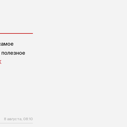
самое
е полезное
X
8 августа, 08:10