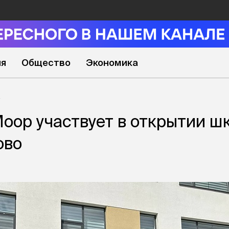
ия
Общество
Экономика
оор участвует в открытии ш
ово