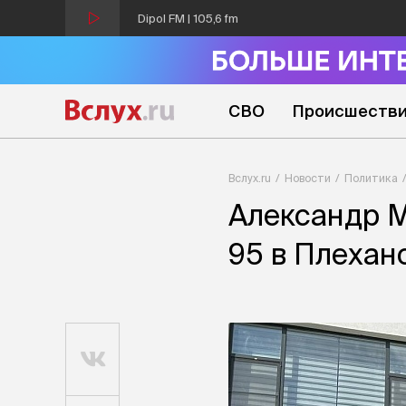
Dipol FM | 105,6 fm
СВО
Происшеств
Вслух.ru
Новости
Политика
Александр М
95 в Плехан