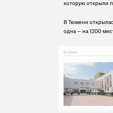
которую открыли п
В Тюмени открыла
одна — на 1200 ме
Вслух.ру