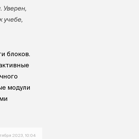
. Уверен,
к учебе,
ти блоков.
активные
чного
ые модули
ыми
нтября 2023, 10:04