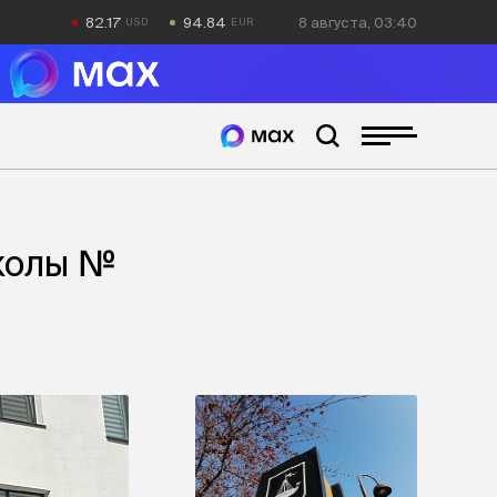
82.17
94.84
8 августа, 03:40
колы №