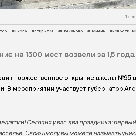
1 сен
атор
#школа
#открытие
#Плеханово
#Тюмень
#новости Тю
ие на 1500 мест возвели за 1,5 года.
одит торжественное открытие школы №95 в
и. В мероприятии участвует губернатор Ал
педагоги! Сегодня у вас два праздника: первы
овоселье. Свою школу вы можете называть уник