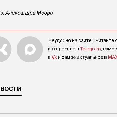
ал Александра Моора
Неудобно на сайте? Читайте 
интересное в
Telegram
, само
в
Vk
и самое актуальное в
MA
овости