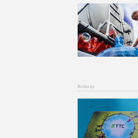
Вслух.ру