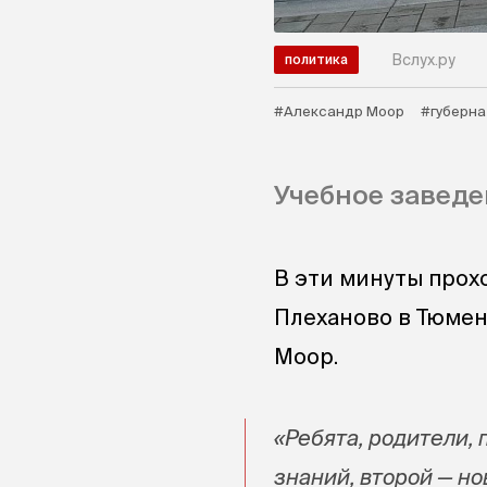
Вслух.ру
политика
#Александр Моор
#губерн
Учебное заведен
В эти минуты прох
Плеханово в Тюмен
Моор.
«Ребята, родители, 
знаний, второй — н