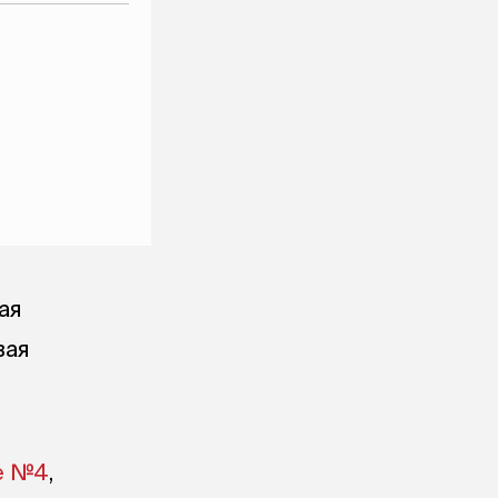
ая
вая
е №4
,