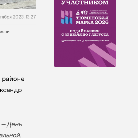
тября 2023, 13:27
мени
 районе
ександр
й — День
альной.