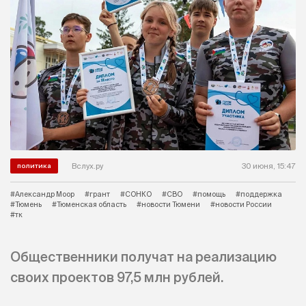
Вслух.ру
30 июня, 15:47
политика
#Александр Моор
#грант
#СОНКО
#СВО
#помощь
#поддержка
#Тюмень
#Тюменская область
#новости Тюмени
#новости России
#тк
Общественники получат на реализацию
своих проектов 97,5 млн рублей.