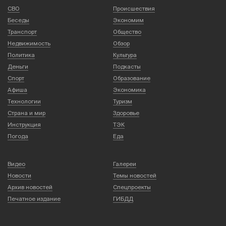
СВО
Происшествия
Беседы
Экономим
Транспорт
Общество
Недвижимость
Обзор
Политика
Культура
Деньги
Подкасты
Спорт
Образование
Афиша
Экономика
Технологии
Туризм
Страна и мир
Здоровье
Инструкция
ТЭК
Погода
Еда
Видео
Галереи
Новости
Темы новостей
Архив новостей
Спецпроекты
Печатное издание
ГИБДД