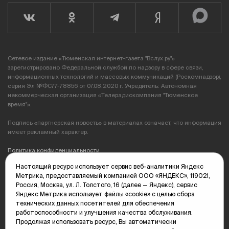
Сетевое издание «Тюменская интернет-газета "Вслух.ру"»
зарегистрировано Федеральной службой по надзору в сфере связи,
информационных технологий и массовых коммуникаций (Роскомнадзор),
серия Эл №ФС77-78856 от 07.08.2020 г. Учредитель: Автономная
некоммерческая организация «Телерадиокомпания "Тюменское
время"».
Подпись «партнерская новость» в материалах означает, что информация
имеет рекламный характер.
Политика конфиденциальности
Настоящий ресурс использует сервис веб-аналитики Яндекс
Редакция: 625035, Тюмень, пр. Геологоразведчиков, 28А
Метрика, предоставляемый компанией ООО «ЯНДЕКС», 119021,
(3452) 68-89-05
Россия, Москва, ул. Л. Толстого, 16 (далее — Яндекс), сервис
edit@vsluh.ru
Яндекс Метрика использует файлы «cookie» с целью сбора
технических данных посетителей для обеспечения
Главный редактор: Панкина Т.Ю.
работоспособности и улучшения качества обслуживания.
kika@vsluh.ru
Продолжая использовать ресурс, Вы автоматически