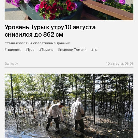
Уровень Туры к утру 10 августа
снизился до 862 см
Стали известны оперативные данные.
#паводок
#Тура
#Тюмень
#новости Тюмени
#тк
Вслух.ру
10 августа, 09:09