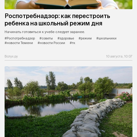
Роспотребнадзор: как перестроить
ребенка на школьный режим дня
Начинать готовиться к учебе следует заранее.
#Роспотребнадзор
#советы
#здоровье
#режим
#школьники
#новости Тюмени
#новости России
#тк
Вслух.ру
10 августа, 10:07