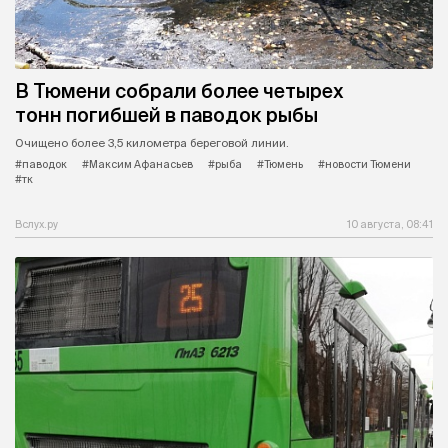
В Тюмени собрали более четырех
тонн погибшей в паводок рыбы
Очищено более 3,5 километра береговой линии.
#паводок
#Максим Афанасьев
#рыба
#Тюмень
#новости Тюмени
#тк
Вслух.ру
10 августа, 08:41