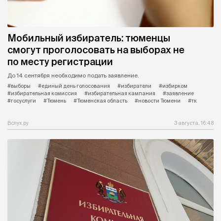
Мобильный избиратель: тюменцы
смогут проголосовать на выборах не
по месту регистрации
До 14 сентября необходимо подать заявление.
#выборы
#единый день голосования
#избиратели
#избирком
#избирательная комиссия
#избирательная кампания
#заявление
#госуслуги
#Тюмень
#Тюменская область
#новости Тюмени
#тк
Вслух.ру
3 августа, 16:48