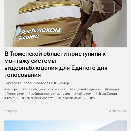
В Тюменской области приступили к
монтажу системы
видеонаблюдения для Единого дня
голосования
Будет установлено более 900 IP-камер.
#выборы
#единый день голосования
#видеонаблюдение
#камеры
#Ростелеком
#избирательная комиссия
#избирком
#Игорь Халин
#Тюмень
#Тюменская область
#новости Тюмени
#тк
Вслух.ру
8 июля, 07:05