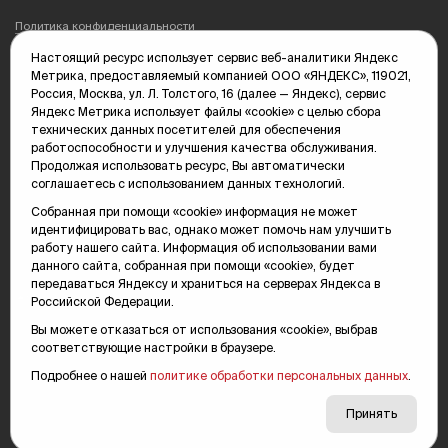
Политика конфиденциальности
Настоящий ресурс использует сервис веб-аналитики Яндекс
Редакция: 625035, Тюмень, пр. Геологоразведчиков, 28А
Метрика, предоставляемый компанией ООО «ЯНДЕКС», 119021,
(3452) 68-89-05
Россия, Москва, ул. Л. Толстого, 16 (далее — Яндекс), сервис
edit@vsluh.ru
Яндекс Метрика использует файлы «cookie» с целью сбора
технических данных посетителей для обеспечения
Главный редактор: Панкина Т.Ю.
работоспособности и улучшения качества обслуживания.
kika@vsluh.ru
Продолжая использовать ресурс, Вы автоматически
соглашаетесь с использованием данных технологий.
По вопросам рекламы:
(3452) 68-89-78
Собранная при помощи «cookie» информация не может
kotovaev@sibinformburo.ru
идентифицировать вас, однако может помочь нам улучшить
mim@vsluh.ru
работу нашего сайта. Информация об использовании вами
данного сайта, собранная при помощи «cookie», будет
передаваться Яндексу и храниться на серверах Яндекса в
Российской Федерации.
Вы можете отказаться от использования «cookie», выбрав
соответствующие настройки в браузере.
Подробнее о нашей
политике обработки персональных данных
.
© 2000-2026 Тюменская интернет-газета «Вслух.ру»
16+
Карта сайта
Принять