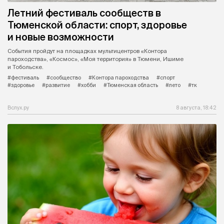
Летний фестиваль сообществ в
Тюменской области: спорт, здоровье
и новые возможности
События пройдут на площадках мультицентров «Контора
пароходства», «Космос», «Моя территория» в Тюмени, Ишиме
и Тобольске.
#фестиваль
#сообщество
#Контора пароходства
#спорт
#здоровье
#развитие
#хобби
#Тюменская область
#лето
#тк
Вслух.ру
8 августа, 18:42