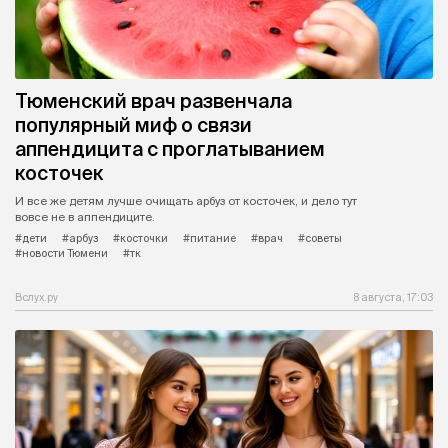
Тюменский врач развенчала
популярный миф о связи
аппендицита с проглатыванием
косточек
И все же детям лучше очищать арбуз от косточек, и дело тут
вовсе не в аппендиците.
#дети
#арбуз
#косточки
#питание
#врач
#советы
#новости Тюмени
#тк
Вслух.ру
8 августа, 17:03