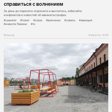
справиться с волнением
За день до перелета отдохните и выспитесь, избегайте
конфликтов и новостей об авиакатастрофах.
#самолет
#полет
#страх
#волнение
#советы
#авиация
#новости Тюмени
#тк
Вслух.ру
8 августа, 19:59