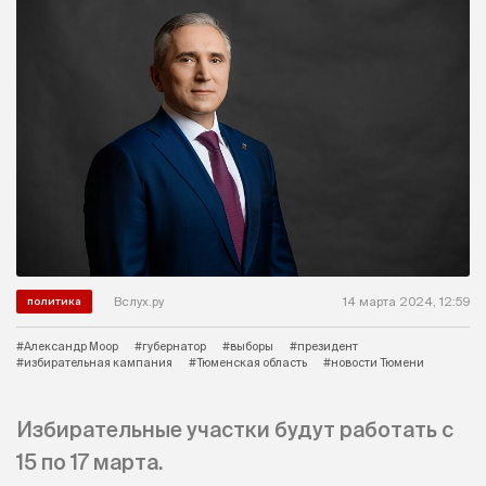
Вслух.ру
14 марта 2024, 12:59
политика
#Александр Моор
#губернатор
#выборы
#президент
#избирательная кампания
#Тюменская область
#новости Тюмени
Избирательные участки будут работать с
15 по 17 марта.