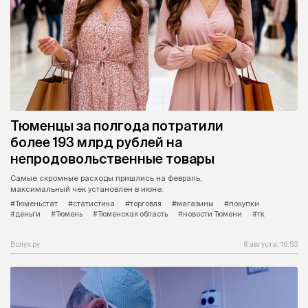
Тюменцы за полгода потратили
более 193 млрд рублей на
непродовольственные товары
Самые скромные расходы пришлись на февраль,
максимальный чек установлен в июне.
#Тюменьстат
#статистика
#торговля
#магазины
#покупки
#деньги
#Тюмень
#Тюменская область
#новости Тюмени
#тк
Вслух.ру
8 августа, 16:53