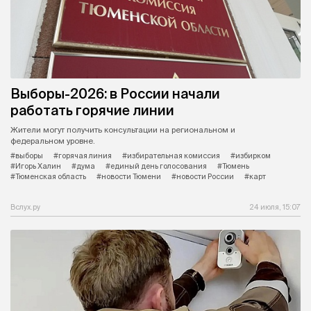
Выборы-2026: в России начали
работать горячие линии
Жители могут получить консультации на региональном и
федеральном уровне.
#выборы
#горячая линия
#избирательная комиссия
#избирком
#Игорь Халин
#дума
#единый день голосования
#Тюмень
#Тюменская область
#новости Тюмени
#новости России
#карт
Вслух.ру
24 июля, 15:07