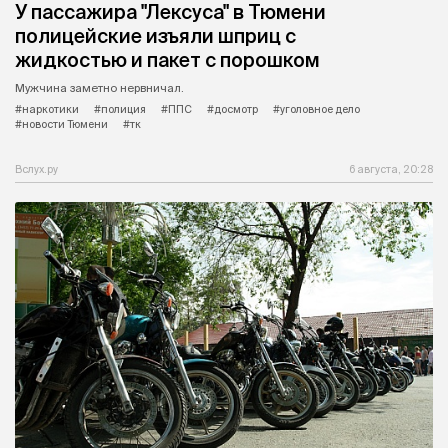
У пассажира "Лексуса" в Тюмени
полицейские изъяли шприц с
жидкостью и пакет с порошком
Мужчина заметно нервничал.
#наркотики
#полиция
#ППС
#досмотр
#уголовное дело
#новости Тюмени
#тк
Вслух.ру
6 августа, 20:28