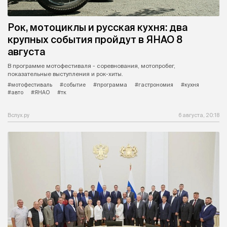
Рок, мотоциклы и русская кухня: два
крупных события пройдут в ЯНАО 8
августа
В программе мотофестиваля - соревнования, мотопробег,
показательные выступления и рок-хиты.
#мотофестиваль
#событие
#программа
#гастрономия
#кухня
#авто
#ЯНАО
#тк
Вслух.ру
6 августа, 20:18