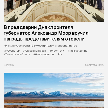
В преддверии Дня строителя
губернатор Александр Моор вручил
награды представителям отрасли
Их были удостоены 19 руководителей и специалистов.
#губернатор
#Александр Моор
#строители
#награждение
#Тюменская область
#благодарность
#тк
Вслух.ру
6 августа, 19:23