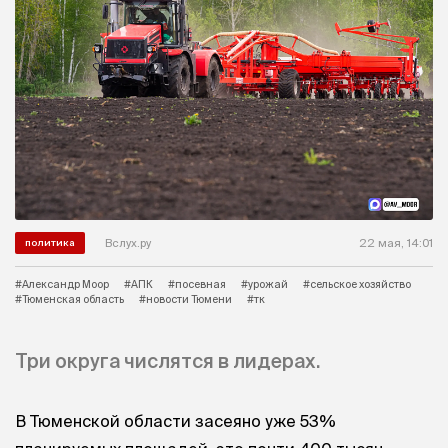
Вслух.ру
22 мая, 14:01
политика
#Александр Моор
#АПК
#посевная
#урожай
#сельское хозяйство
#Тюменская область
#новости Тюмени
#тк
Три округа числятся в лидерах.
В Тюменской области засеяно уже 53%