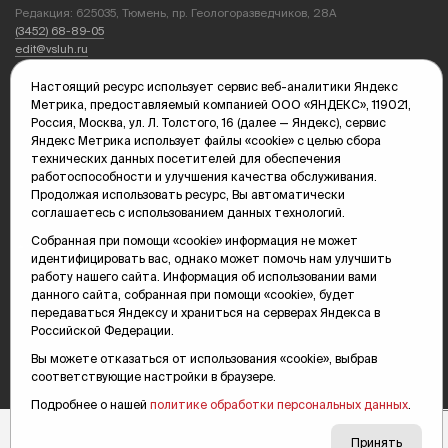
Редакция: 625035, Тюмень, пр. Геологоразведчиков, 28А
(3452) 68-89-05
edit@vsluh.ru
Главный редактор: Панкина Т.Ю.
Настоящий ресурс использует сервис веб-аналитики Яндекс
kika@vsluh.ru
Метрика, предоставляемый компанией ООО «ЯНДЕКС», 119021,
Россия, Москва, ул. Л. Толстого, 16 (далее — Яндекс), сервис
По вопросам рекламы:
Яндекс Метрика использует файлы «cookie» с целью сбора
(3452) 68-89-78
технических данных посетителей для обеспечения
kotovaev@sibinformburo.ru
работоспособности и улучшения качества обслуживания.
mim@vsluh.ru
Продолжая использовать ресурс, Вы автоматически
соглашаетесь с использованием данных технологий.
Собранная при помощи «cookie» информация не может
идентифицировать вас, однако может помочь нам улучшить
работу нашего сайта. Информация об использовании вами
данного сайта, собранная при помощи «cookie», будет
передаваться Яндексу и храниться на серверах Яндекса в
Российской Федерации.
© 2000-2026 Тюменская интернет-газета «Вслух.ру»
16+
Вы можете отказаться от использования «cookie», выбрав
Карта сайта
соответствующие настройки в браузере.
Подробнее о нашей
политике обработки персональных данных
.
Принять