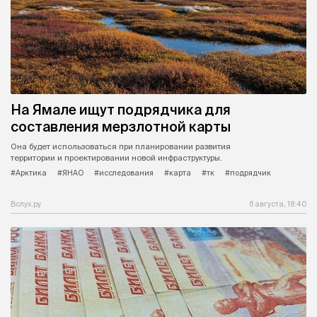
На Ямале ищут подрядчика для
составления мерзлотной карты
Она будет использоваться при планировании развития
территории и проектировании новой инфраструктуры.
#Арктика
#ЯНАО
#исследования
#карта
#тк
#подрядчик
Вслух.ру
6 августа, 18:40