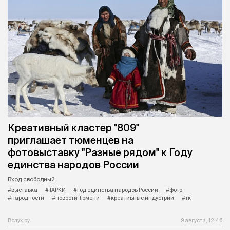
Креативный кластер "809"
приглашает тюменцев на
фотовыставку "Разные рядом" к Году
единства народов России
Вход свободный.
#выставка
#ТАРКИ
#Год единства народов России
#фото
#народности
#новости Тюмени
#креативные индустрии
#тк
Вслух.ру
9 августа, 12:46