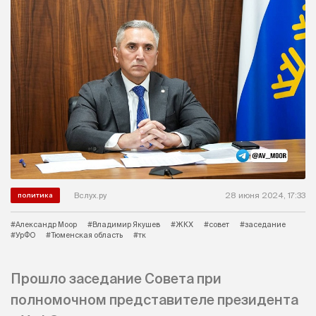
Вслух.ру
28 июня 2024, 17:33
политика
#Александр Моор
#Владимир Якушев
#ЖКХ
#совет
#заседание
#УрФО
#Тюменская область
#тк
Прошло заседание Совета при
полномочном представителе президента