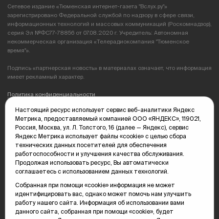
Сетевое издание «Тюменская интернет-газета "Вслух.ру"»
зарегистрировано Федеральной службой по надзору в сфере связи,
информационных технологий и массовых коммуникаций (Роскомнадзор),
серия Эл №ФС77-78856 от 07.08.2020 г. Учредитель: Автономная
некоммерческая организация «Телерадиокомпания "Тюменское
время"».
Подпись «партнерская новость» в материалах означает, что информация
имеет рекламный характер.
Политика конфиденциальности
Настоящий ресурс использует сервис веб-аналитики Яндекс
Редакция: 625035, Тюмень, пр. Геологоразведчиков, 28А
Метрика, предоставляемый компанией ООО «ЯНДЕКС», 119021,
(3452) 68-89-05
Россия, Москва, ул. Л. Толстого, 16 (далее — Яндекс), сервис
edit@vsluh.ru
Яндекс Метрика использует файлы «cookie» с целью сбора
технических данных посетителей для обеспечения
Главный редактор: Панкина Т.Ю.
работоспособности и улучшения качества обслуживания.
kika@vsluh.ru
Продолжая использовать ресурс, Вы автоматически
соглашаетесь с использованием данных технологий.
По вопросам рекламы:
(3452) 68-89-78
Собранная при помощи «cookie» информация не может
kotovaev@sibinformburo.ru
идентифицировать вас, однако может помочь нам улучшить
mim@vsluh.ru
работу нашего сайта. Информация об использовании вами
данного сайта, собранная при помощи «cookie», будет