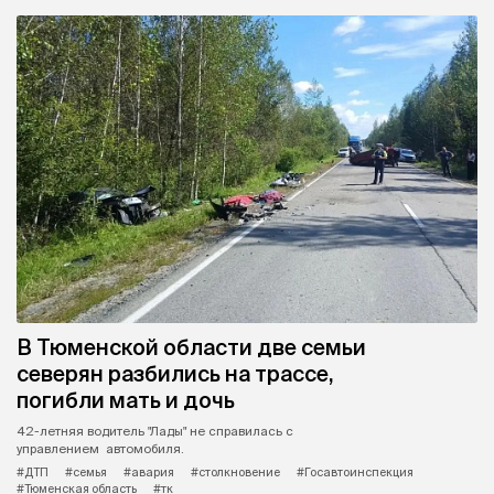
В Тюменской области две семьи
северян разбились на трассе,
погибли мать и дочь
42-летняя водитель "Лады" не справилась с
управлением автомобиля.
#ДТП
#семья
#авария
#столкновение
#Госавтоинспекция
#Тюменская область
#тк