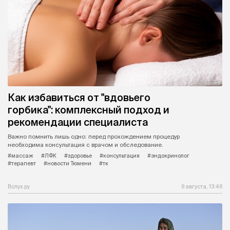
Как избавиться от "вдовьего
горбика": комплексный подход и
рекомендации специалиста
Важно помнить лишь одно: перед прохождением процедур
необходима консультация с врачом и обследование.
#массаж
#ЛФК
#здоровье
#консультация
#эндокринолог
#терапевт
#новости Тюмени
#тк
Вслух.ру
9 августа, 13:46