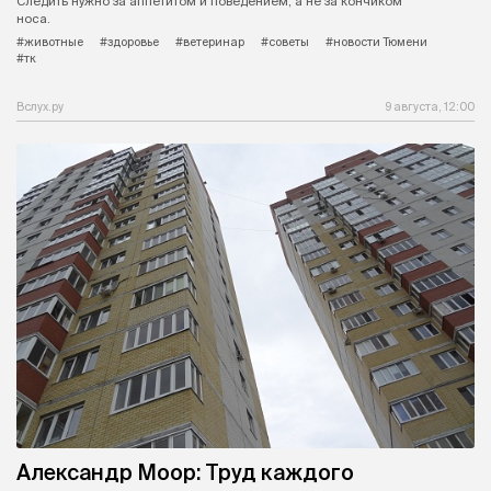
Следить нужно за аппетитом и поведением, а не за кончиком
носа.
#животные
#здоровье
#ветеринар
#советы
#новости Тюмени
#тк
Вслух.ру
9 августа, 12:00
Александр Моор: Труд каждого