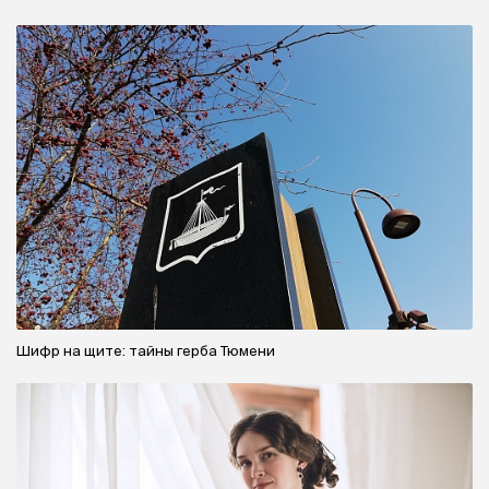
Шифр на щите: тайны герба Тюмени