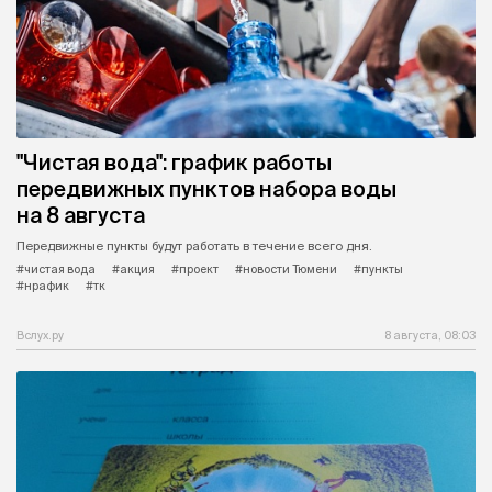
"Чистая вода": график работы
передвижных пунктов набора воды
на 8 августа
Передвижные пункты будут работать в течение всего дня.
#чистая вода
#акция
#проект
#новости Тюмени
#пункты
#нрафик
#тк
Вслух.ру
8 августа, 08:03