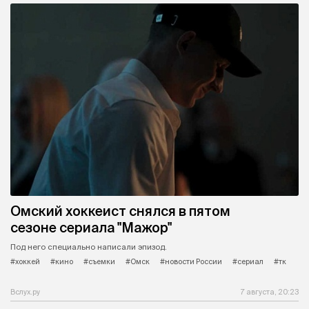
Омский хоккеист снялся в пятом
сезоне сериала "Мажор"
Под него специально написали эпизод.
#хоккей
#кино
#съемки
#Омск
#новости России
#сериал
#тк
Вслух.ру
7 августа, 20:23