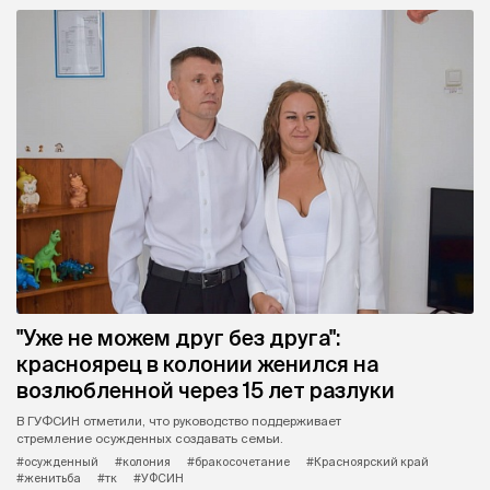
"Уже не можем друг без друга":
красноярец в колонии женился на
возлюбленной через 15 лет разлуки
В ГУФСИН отметили, что руководство поддерживает
стремление осужденных создавать семьи.
#осужденный
#колония
#бракосочетание
#Красноярский край
#женитьба
#тк
#УФСИН