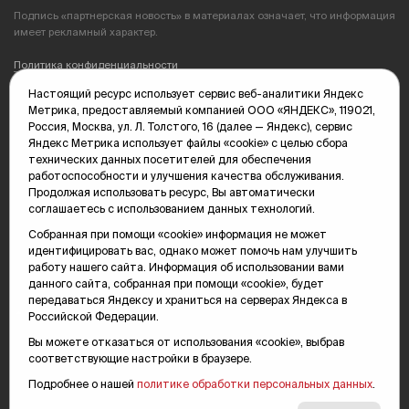
Подпись «партнерская новость» в материалах означает, что информация
имеет рекламный характер.
Политика конфиденциальности
Настоящий ресурс использует сервис веб-аналитики Яндекс
Редакция: 625035, Тюмень, пр. Геологоразведчиков, 28А
Метрика, предоставляемый компанией ООО «ЯНДЕКС», 119021,
(3452) 68-89-05
Россия, Москва, ул. Л. Толстого, 16 (далее — Яндекс), сервис
edit@vsluh.ru
Яндекс Метрика использует файлы «cookie» с целью сбора
технических данных посетителей для обеспечения
Главный редактор: Панкина Т.Ю.
работоспособности и улучшения качества обслуживания.
kika@vsluh.ru
Продолжая использовать ресурс, Вы автоматически
соглашаетесь с использованием данных технологий.
По вопросам рекламы:
(3452) 68-89-78
Собранная при помощи «cookie» информация не может
kotovaev@sibinformburo.ru
идентифицировать вас, однако может помочь нам улучшить
mim@vsluh.ru
работу нашего сайта. Информация об использовании вами
данного сайта, собранная при помощи «cookie», будет
передаваться Яндексу и храниться на серверах Яндекса в
Российской Федерации.
Вы можете отказаться от использования «cookie», выбрав
соответствующие настройки в браузере.
Подробнее о нашей
политике обработки персональных данных
.
© 2000-2026 Тюменская интернет-газета «Вслух.ру»
16+