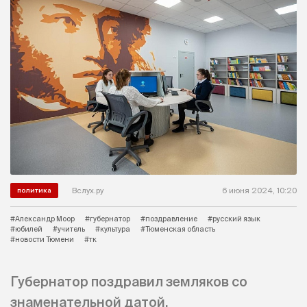
Вслух.ру
6 июня 2024, 10:20
политика
#Александр Моор
#губернатор
#поздравление
#русский язык
#юбилей
#учитель
#культура
#Тюменская область
#новости Тюмени
#тк
Губернатор поздравил земляков со
знаменательной датой.