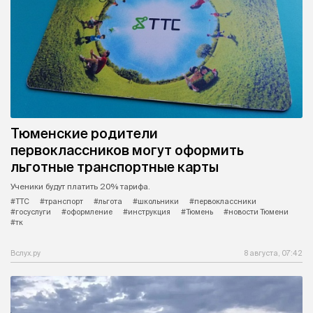
Тюменские родители
первоклассников могут оформить
льготные транспортные карты
Ученики будут платить 20% тарифа.
#ТТС
#транспорт
#льгота
#школьники
#первоклассники
#госуслуги
#оформление
#инструкция
#Тюмень
#новости Тюмени
#тк
Вслух.ру
8 августа, 07:42