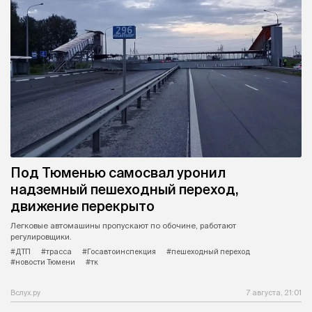
Под Тюменью самосвал уронил
надземный пешеходный переход,
движение перекрыто
Легковые автомашины пропускают по обочине, работают
регулировщики.
#ДТП
#трасса
#Госавтоинспекция
#пешеходный переход
#новости Тюмени
#тк
Вслух.ру
7 августа, 21:01