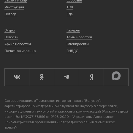
Страна и мир
Здоровье
Инструкция
ТЭК
Погода
Еда
Видео
Галереи
Новости
Темы новостей
Архив новостей
Спецпроекты
Печатное издание
ГИБДД
Сетевое издание «Тюменская интернет-газета "Вслух.ру"»
зарегистрировано Федеральной службой по надзору в сфере связи,
информационных технологий и массовых коммуникаций (Роскомнадзор),
серия Эл №ФС77-78856 от 07.08.2020 г. Учредитель: Автономная
некоммерческая организация «Телерадиокомпания "Тюменское
время"».