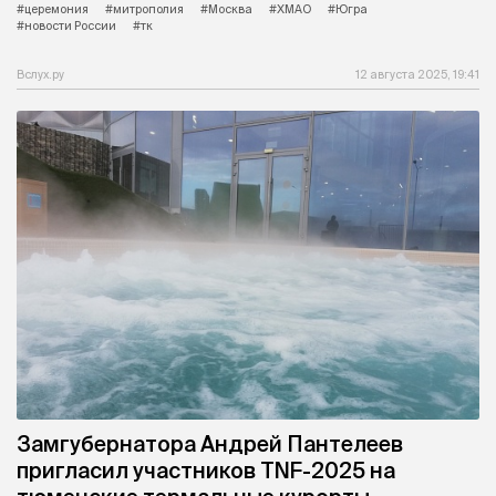
#церемония
#митрополия
#Москва
#ХМАО
#Югра
#новости России
#тк
Вслух.ру
12 августа 2025, 19:41
Замгубернатора Андрей Пантелеев
пригласил участников TNF-2025 на