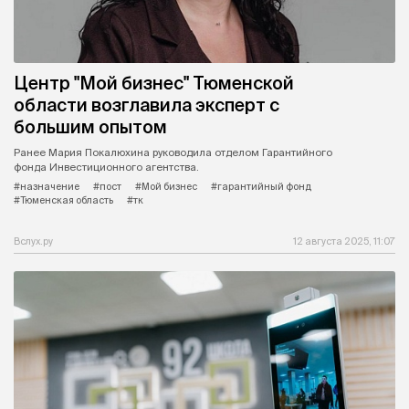
Центр "Мой бизнес" Тюменской
области возглавила эксперт с
большим опытом
Ранее Мария Покалюхина руководила отделом Гарантийного
фонда Инвестиционного агентства.
#назначение
#пост
#Мой бизнес
#гарантийный фонд
#Тюменская область
#тк
Вслух.ру
12 августа 2025, 11:07