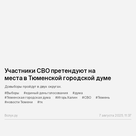
Участники СВО претендуют на
места в Тюменской городской думе
Довыборы пройдут в двух округах.
#Выборы
#единый день голосования
#дума
#Тюменская городская дума
#Игорь Халин
#СВО
#Тюмень
#новости Тюмени
#тк
Вслух.ру
7 августа 2025, 11:37