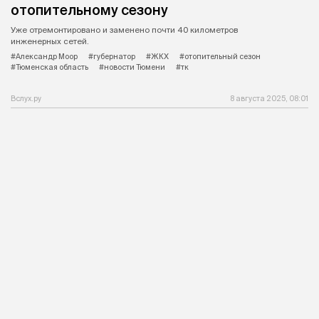
отопительному сезону
Уже отремонтировано и заменено почти 40 километров
инженерных сетей.
#Александр Моор
#губернатор
#ЖКХ
#отопительный сезон
#Тюменская область
#новости Тюмени
#тк
Вслух.ру
8 августа 2025, 08:01