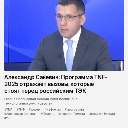
Александр Сакевич: Программа TNF-
2025 отражает вызовы, которые
стоят перед российским ТЭК
Главная пленарная сессия будет посвящена
технологическому лидерству.
#TNF
#ТНФ
#форум
#нефтегаз
#программа
#Александр Сакевич
#Тюмень
#новости Тюмени
#новости России
#тк