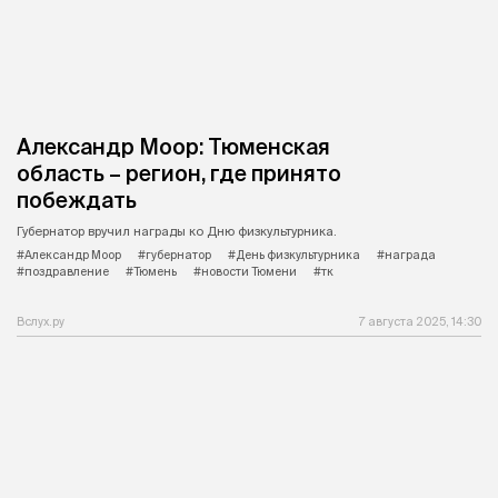
Александр Моор: Тюменская
область – регион, где принято
побеждать
Губернатор вручил награды ко Дню физкультурника.
#Александр Моор
#губернатор
#День физкультурника
#награда
#поздравление
#Тюмень
#новости Тюмени
#тк
Вслух.ру
7 августа 2025, 14:30