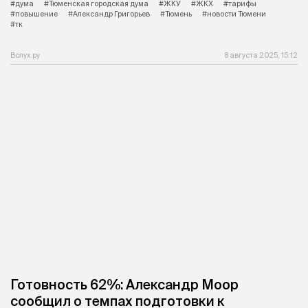
#дума
#Тюменская городская дума
#ЖКУ
#ЖКХ
#тарифы
#повышение
#Александр Григорьев
#Тюмень
#новости Тюмени
#тк
Вслух.ру
8 августа 2025, 15:12
Готовность 62%: Александр Моор
сообщил о темпах подготовки к