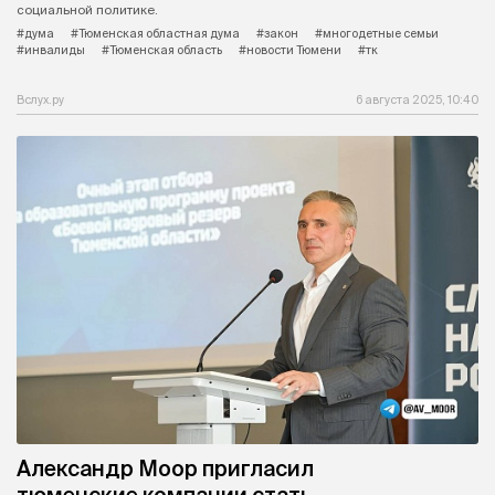
социальной политике.
#дума
#Тюменская областная дума
#закон
#многодетные семьи
#инвалиды
#Тюменская область
#новости Тюмени
#тк
Вслух.ру
6 августа 2025, 10:40
Александр Моор пригласил
тюменские компании стать