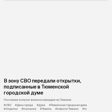
В зону СВО передали открытки,
подписанные в Тюменской
городской думе
Послания получат военнослужащие из Тюмени.
#СВО
#День города
#дума
#Тюменская городская дума
#открытки
#послание
#Тюмень
#новости Тюмени
#тк