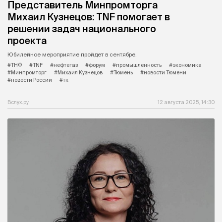
Представитель Минпромторга
Михаил Кузнецов: TNF помогает в
решении задач национального
проекта
Юбилейное мероприятие пройдет в сентябре.
#ТНФ
#TNF
#нефтегаз
#форум
#промышленность
#экономика
#Минпромторг
#Михаил Кузнецов
#Тюмень
#новости Тюмени
#новости России
#тк
Вслух.ру
12 августа 2025, 14:30