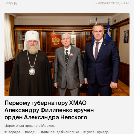
Вслух.ру
12 августа 2025, 20:47
Первому губернатору ХМАО
Александру Филипенко вручен
орден Александра Невского
Церемония прошла в Москве.
#награда
#орден
#Александр Филипенко
#Руслан Кухарук