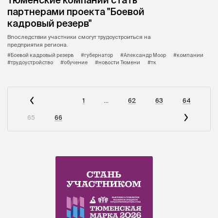
партнерами проекта "Боевой
кадровый резерв"
Впоследствии участники смогут трудоустроиться на
предприятия региона.
#Боевой кадровый резерв
#губернатор
#Александр Моор
#компании
#трудоустройство
#обучение
#новости Тюмени
#тк
1
...
62
63
64
65
66