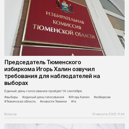
Председатель Тюменского
избиркома Игорь Халин озвучил
требования для наблюдателей на
выборах
Единый день голосования пройдет 14 сентября.
#выборы
#единый день голосования
#Игорь Халин
#избирком
#Тюменская область
#новости Тюмени
#тк
Вслух.ру
10 августа 2025, 11:44