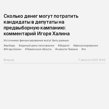
Сколько денег могут потратить
кандидаты в депутаты на
предвыборную кампанию:
комментарий Игоря Халина
Источники финансирования могут быть разные.
#выборы
#единый день голосования
#бюджет
#финансирование
#Игорь Халин
#Тюменская область
#новости Тюмени
#тк
Вслух.ру
7 августа 2025, 16:40