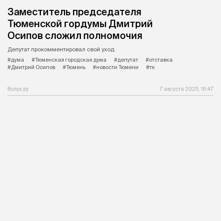
Заместитель председателя
Тюменской гордумы Дмитрий
Осипов сложил полномочия
Депутат прокомментировал свой уход.
#дума
#Тюменская городская дума
#депутат
#отставка
#Дмитрий Осипов
#Тюмень
#новости Тюмени
#тк
Вслух.ру
7 августа 2025, 16:47