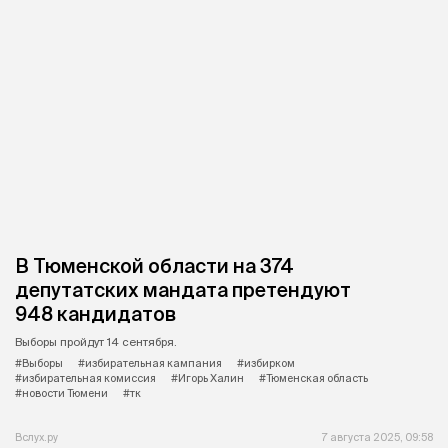
В Тюменской области на 374
депутатских мандата претендуют
948 кандидатов
Выборы пройдут 14 сентября.
#Выборы
#избирательная кампания
#избирком
#избирательная комиссия
#Игорь Халин
#Тюменская область
#новости Тюмени
#тк
Вслух.ру
7 августа 2025, 09:58