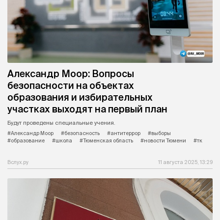
Александр Моор: Вопросы
безопасности на объектах
образования и избирательных
участках выходят на первый план
Будут проведены специальные учения.
#Александр Моор
#безопасность
#антитеррор
#выборы
#образование
#школа
#Тюменская область
#новости Тюмени
#тк
Вслух.ру
11 августа 2025, 13:29