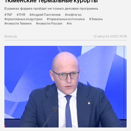
тюменские термальные курорты
В рамках форума пройдет не только деловая программа.
#TNF
#ТНФ
#Андрей Пантелеев
#нефтегаз
#креативные индустрии
#термальные источники
#Тюмень
#новости Тюмени
#новости России
#тк
Вслух.ру
12 августа 2025, 16:58