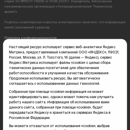
серия Эл №ФС77-78856 от 07.08.2020 г. Учредитель: Автономная
некоммерческая организация «Телерадиокомпания "Тюменское
время"».
Подпись «партнерская новость» в материалах означает, что информация
имеет рекламный характер.
Политика конфиденциальности
Настоящий ресурс использует сервис веб-аналитики Яндекс
Редакция: 625035, Тюмень, пр. Геологоразведчиков, 28А
Метрика, предоставляемый компанией ООО «ЯНДЕКС», 119021,
(3452) 68-89-05
Россия, Москва, ул. Л. Толстого, 16 (далее — Яндекс), сервис
edit@vsluh.ru
Яндекс Метрика использует файлы «cookie» с целью сбора
технических данных посетителей для обеспечения
Главный редактор: Панкина Т.Ю.
работоспособности и улучшения качества обслуживания.
kika@vsluh.ru
Продолжая использовать ресурс, Вы автоматически
соглашаетесь с использованием данных технологий.
По вопросам рекламы:
(3452) 68-89-78
Собранная при помощи «cookie» информация не может
kotovaev@sibinformburo.ru
идентифицировать вас, однако может помочь нам улучшить
mim@vsluh.ru
работу нашего сайта. Информация об использовании вами
данного сайта, собранная при помощи «cookie», будет
передаваться Яндексу и храниться на серверах Яндекса в
Российской Федерации.
Вы можете отказаться от использования «cookie», выбрав