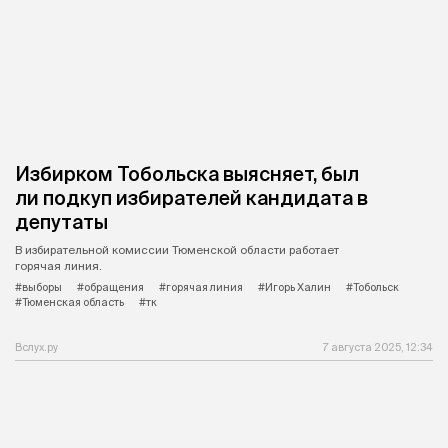
Избирком Тобольска выясняет, был
ли подкуп избирателей кандидата в
депутаты
В избирательной комиссии Тюменской области работает
горячая линия.
#выборы
#обращения
#горячая линия
#Игорь Халин
#Тобольск
#Тюменская область
#тк
Вслух.ру
7 августа 2025, 12:34