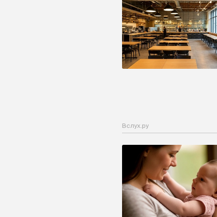
Вслух.ру