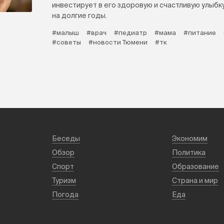
инвестирует в его здоровую и счастливую улыбк
на долгие годы.
#малыш
#врач
#педиатр
#мама
#питание
#советы
#новости Тюмени
#тк
Беседы
Экономим
Обзор
Политика
Спорт
Образование
Туризм
Страна и мир
Погода
Еда