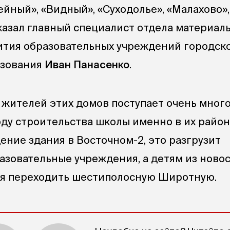
йный», «Видный», «Суходолье», «Малахово»,
казал главный специалист отдела материал
ития образовательных учреждений городск
азования
Иван Панасенко
.
т жителей этих домов поступает очень мног
ду строительства школы именно в их район
ение здания в Восточном-2, это разгрузит
зовательные учреждения, а детям из ново
ся переходить шестиполосную Широтную.