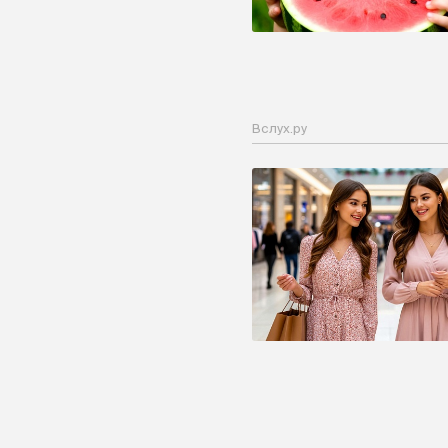
Вслух.ру