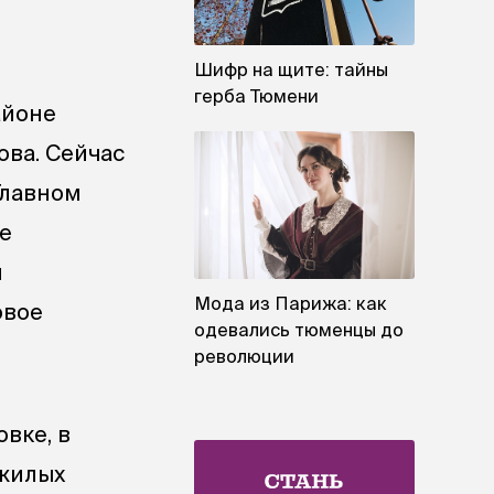
Шифр на щите: тайны
герба Тюмени
айоне
ова. Сейчас
Главном
е
я
Мода из Парижа: как
овое
одевались тюменцы до
революции
вке, в
 жилых