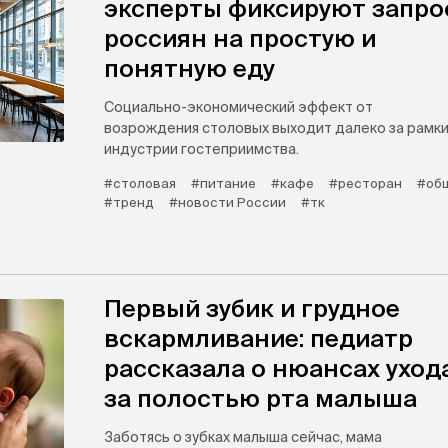
эксперты фиксируют запро
россиян на простую и
понятную еду
Социально-экономический эффект от
возрождения столовых выходит далеко за рамк
индустрии гостеприимства.
#столовая
#питание
#кафе
#ресторан
#об
#тренд
#новости России
#тк
Первый зубик и грудное
вскармливание: педиатр
рассказала о нюансах уход
за полостью рта малыша
Заботясь о зубках малыша сейчас, мама