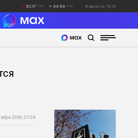
82.17
94.84
8 августа, 14:31
тся
тября 2016, 07:34