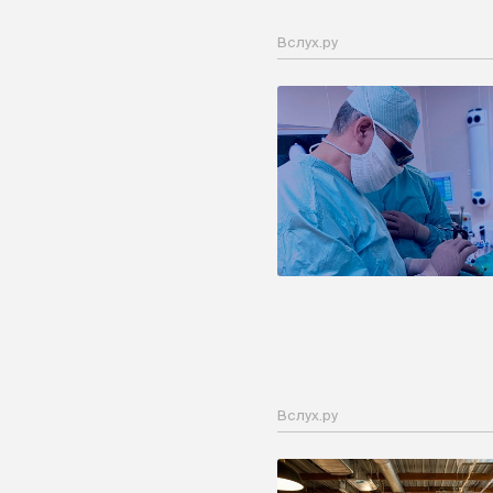
Вслух.ру
Вслух.ру