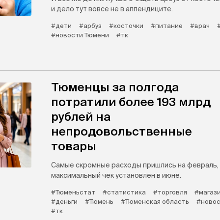
и дело тут вовсе не в аппендиците.
#дети
#арбуз
#косточки
#питание
#врач
#новости Тюмени
#тк
Тюменцы за полгода
потратили более 193 млрд
рублей на
непродовольственные
товары
Самые скромные расходы пришлись на февраль,
максимальный чек установлен в июне.
#Тюменьстат
#статистика
#торговля
#магаз
#деньги
#Тюмень
#Тюменская область
#новос
#тк