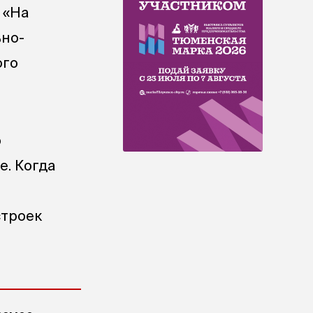
 «На
ьно-
ого
о
е. Когда
строек