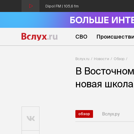
Dipol FM | 105,6 fm
СВО
Происшеств
Вслух.ru
Новости
Обзор
В Восточном
новая школа
Вслух.ру
обзор