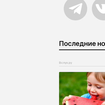
Последние н
Вслух.ру