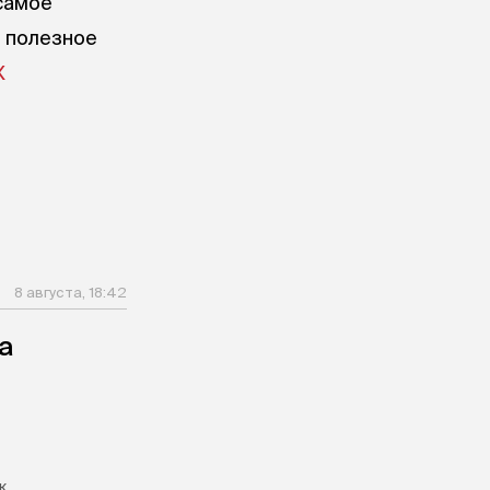
самое
е полезное
X
8 августа, 18:42
а
к,