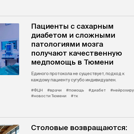
Пациенты с сахарным
диабетом и сложными
патологиями мозга
получают качественную
медпомощь в Тюмени
Единого протокола не существует, подход к
каждому пациенту сугубо индивидуален.
#ФЦН
#врачи
#помощь
#диабет
#нейрохиру
#новости Тюмени
#тк
Столовые возвращаются: