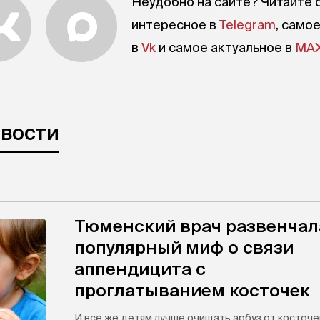
Неудобно на сайте? Читайте 
интересное в
Telegram
, само
в
Vk
и самое актуальное в
MA
овости
Тюменский врач развенчал
популярный миф о связи
аппендицита с
проглатыванием косточек
И все же детям лучше очищать арбуз от косточе