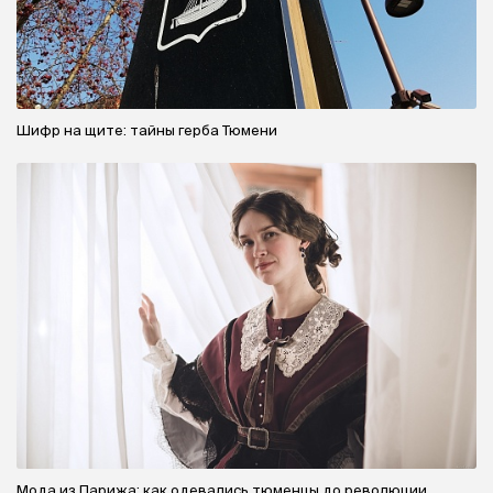
Шифр на щите: тайны герба Тюмени
Мода из Парижа: как одевались тюменцы до революции