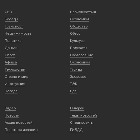
СВО
Происшествия
Беседы
Экономим
Транспорт
Общество
Недвижимость
Обзор
Политика
Культура
Деньги
Подкасты
Спорт
Образование
Афиша
Экономика
Технологии
Туризм
Страна и мир
Здоровье
Инструкция
ТЭК
Погода
Еда
Видео
Галереи
Новости
Темы новостей
Архив новостей
Спецпроекты
Печатное издание
ГИБДД