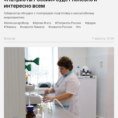
интересно всем
Губернатор обсудил с полпредом подготовку к масштабному
мероприятию.
#Александр Моор
#Артем Жога
#Патриоты России
#форум
#Тюмень
#новости Тюмени
#новости России
#тк
Вслух.ру
7 августа, 14:04