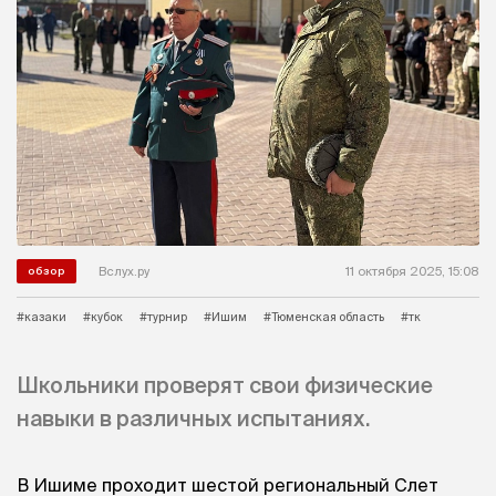
Вслух.ру
11 октября 2025, 15:08
обзор
#казаки
#кубок
#турнир
#Ишим
#Тюменская область
#тк
Школьники проверят свои физические
навыки в различных испытаниях.
В Ишиме проходит шестой региональный Слет