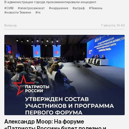
В администрации города прокомментировали инцидент.
#СИМ
#электросамокат
#нарушение
#штраф
#Тюмень
#новости Тюмени
#тк
Вслух.ру
7 августа, 14:40
Александр Моор: На форуме
«Патриоты России» будет полезно и