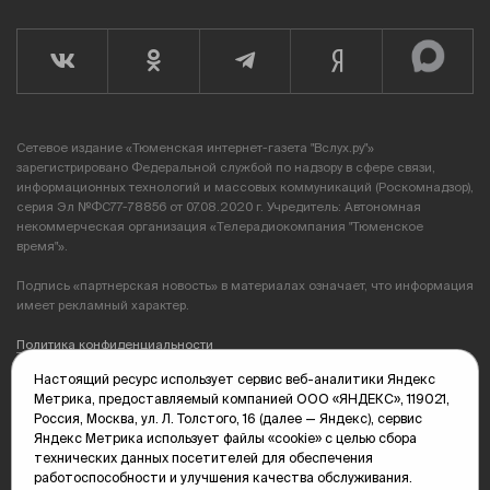
Сетевое издание «Тюменская интернет-газета "Вслух.ру"»
зарегистрировано Федеральной службой по надзору в сфере связи,
информационных технологий и массовых коммуникаций (Роскомнадзор),
серия Эл №ФС77-78856 от 07.08.2020 г. Учредитель: Автономная
некоммерческая организация «Телерадиокомпания "Тюменское
время"».
Подпись «партнерская новость» в материалах означает, что информация
имеет рекламный характер.
Политика конфиденциальности
Настоящий ресурс использует сервис веб-аналитики Яндекс
Редакция: 625035, Тюмень, пр. Геологоразведчиков, 28А
Метрика, предоставляемый компанией ООО «ЯНДЕКС», 119021,
(3452) 68-89-05
Россия, Москва, ул. Л. Толстого, 16 (далее — Яндекс), сервис
edit@vsluh.ru
Яндекс Метрика использует файлы «cookie» с целью сбора
технических данных посетителей для обеспечения
Главный редактор: Панкина Т.Ю.
работоспособности и улучшения качества обслуживания.
kika@vsluh.ru