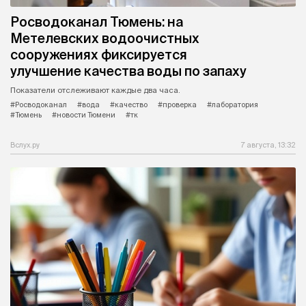
Росводоканал Тюмень: на
Метелевских водоочистных
сооружениях фиксируется
улучшение качества воды по запаху
Показатели отслеживают каждые два часа.
#Росводоканал
#вода
#качество
#проверка
#лаборатория
#Тюмень
#новости Тюмени
#тк
Вслух.ру
7 августа, 13:32