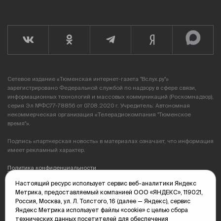
Сетевое издание «Тюменская интернет-газета "Вслух.ру"»
зарегистрировано Федеральной службой по надзору в сфере связи,
информационных технологий и массовых коммуникаций (Роскомнадзор),
серия Эл №ФС77-78856 от 07.08.2020 г. Учредитель: Автономная
некоммерческая организация «Телерадиокомпания "Тюменское
время"».
Подпись «партнерская новость» в материалах означает, что информация
имеет рекламный характер.
Политика конфиденциальности
Настоящий ресурс использует сервис веб-аналитики Яндекс
Редакция: 625035, Тюмень, пр. Геологоразведчиков, 28А
Метрика, предоставляемый компанией ООО «ЯНДЕКС», 119021,
(3452) 68-89-05
Россия, Москва, ул. Л. Толстого, 16 (далее — Яндекс), сервис
edit@vsluh.ru
Яндекс Метрика использует файлы «cookie» с целью сбора
технических данных посетителей для обеспечения