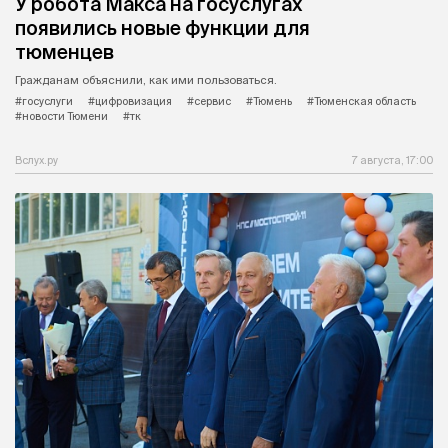
У робота Макса на госуслугах
появились новые функции для
тюменцев
Гражданам объяснили, как ими пользоваться.
#госуслуги
#цифровизация
#сервис
#Тюмень
#Тюменская область
#новости Тюмени
#тк
Вслух.ру
7 августа, 17:00