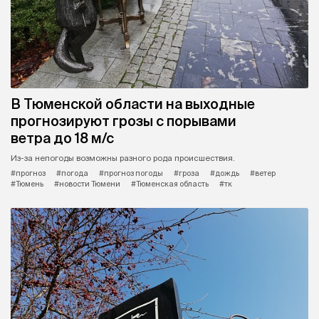
В Тюменской области на выходные
прогнозируют грозы с порывами
ветра до 18 м/с
Из-за непогоды возможны разного рода происшествия.
#прогноз
#погода
#прогноз погоды
#гроза
#дождь
#ветер
#Тюмень
#новости Тюмени
#Тюменская область
#тк