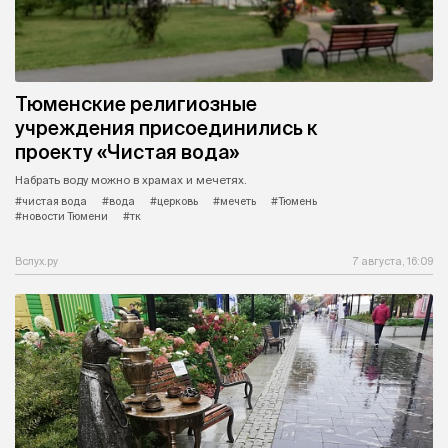
Тюменские религиозные
учреждения присоединились к
проекту «Чистая вода»
Набрать воду можно в храмах и мечетях.
#чистая вода
#вода
#церковь
#мечеть
#Тюмень
#новости Тюмени
#тк
Вслух.ру
7 августа, 16:09