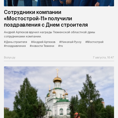
Сотрудники компании
«Мостострой-11» получили
поздравления с Днем строителя
Андрей Артюхов вручил награды Тюменской областной думы
сотрудниками компании.
#День строителя
#Андрей Артюхов
#Николай Руссу
#Мостострой
#поздравления
#новости Тюмени
#тк
Вслух.ру
7 августа, 16:47