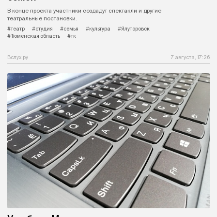
В конце проекта участники создадут спектакли и другие
театральные постановки.
#театр
#студия
#семья
#культура
#Ялуторовск
#Тюменская область
#тк
Вслух.ру
7 августа, 17:26