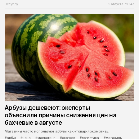
Вслух.ру
9 августа, 20:47
Арбузы дешевеют: эксперты
объяснили причины снижения цен на
бахчевые в августе
Магазины часто используют арбузы как «товар-локомотив».
#арбуз
#цена
#маркетинг
#эксперт
#логистика
#магазины