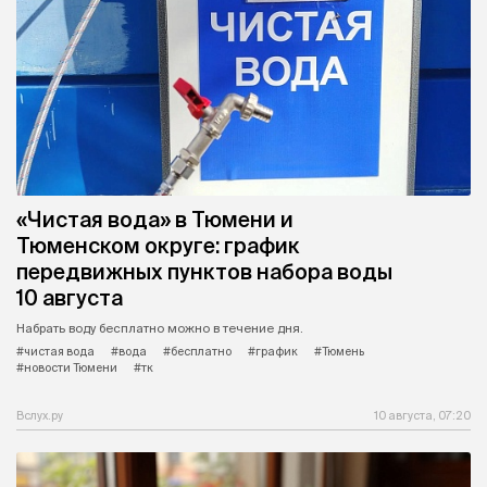
«Чистая вода» в Тюмени и
Тюменском округе: график
передвижных пунктов набора воды
10 августа
Набрать воду бесплатно можно в течение дня.
#чистая вода
#вода
#бесплатно
#график
#Тюмень
#новости Тюмени
#тк
Вслух.ру
10 августа, 07:20