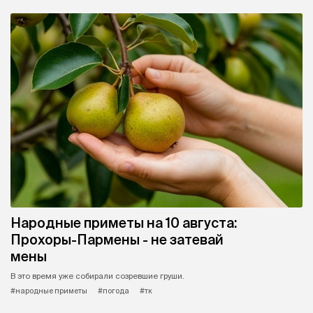
Народные приметы на 10 августа:
Прохоры-Пармены - не затевай
мены
В это время уже собирали созревшие груши.
#народные приметы
#погода
#тк