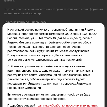
время"».
Подпись «партнерская новость» в материалах означает, что информация
имеет рекламный характер.
Политика конфиденциальности
Настоящий ресурс использует сервис веб-аналитики Яндекс
Редакция: 625035, Тюмень, пр. Геологоразведчиков, 28А
Метрика, предоставляемый компанией ООО «ЯНДЕКС», 119021,
(3452) 68-89-05
Россия, Москва, ул. Л. Толстого, 16 (далее — Яндекс), сервис
edit@vsluh.ru
Яндекс Метрика использует файлы «cookie» с целью сбора
технических данных посетителей для обеспечения
Главный редактор: Панкина Т.Ю.
работоспособности и улучшения качества обслуживания.
kika@vsluh.ru
Продолжая использовать ресурс, Вы автоматически
соглашаетесь с использованием данных технологий.
По вопросам рекламы:
(3452) 68-89-78
Собранная при помощи «cookie» информация не может
kotovaev@sibinformburo.ru
идентифицировать вас, однако может помочь нам улучшить
mim@vsluh.ru
работу нашего сайта. Информация об использовании вами
данного сайта, собранная при помощи «cookie», будет
передаваться Яндексу и храниться на серверах Яндекса в
Российской Федерации.
Вы можете отказаться от использования «cookie», выбрав
соответствующие настройки в браузере.
Подробнее о нашей
политике обработки персональных данных
.