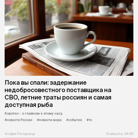
Пока вы спали: задержание
недобросовестного поставщика на
СВО, летние траты россиян и самая
доступная рыба
Коротко - о главном к этому часу.
#новости России
#новости мира
#события
#тк
Агафья Погодница
10 августа, 06:00