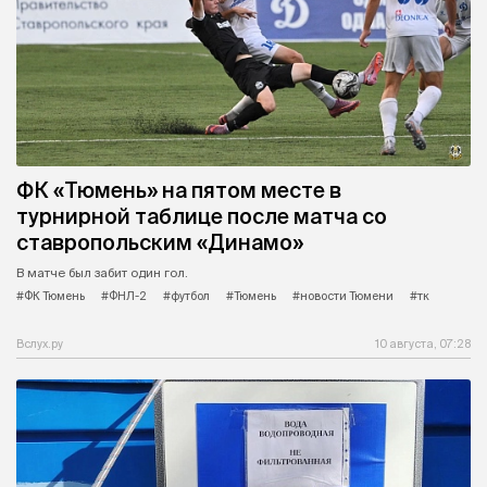
ФК «Тюмень» на пятом месте в
турнирной таблице после матча со
ставропольским «Динамо»
В матче был забит один гол.
#ФК Тюмень
#ФНЛ-2
#футбол
#Тюмень
#новости Тюмени
#тк
Вслух.ру
10 августа, 07:28