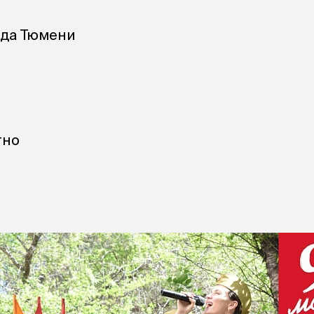
ода Тюмени
тно