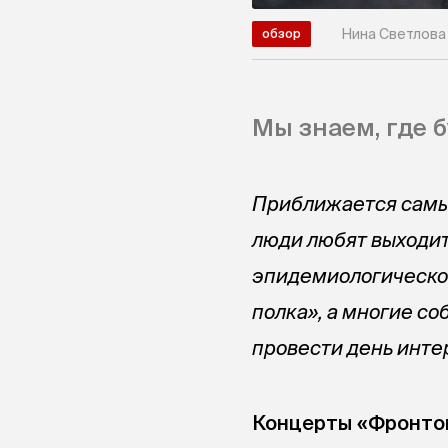
Нина Светлова
обзор
Мы знаем, где б
Приближается самый
люди любят выходить
эпидемиологическо
полка», а многие с
провести день интер
Концерты «Фронто