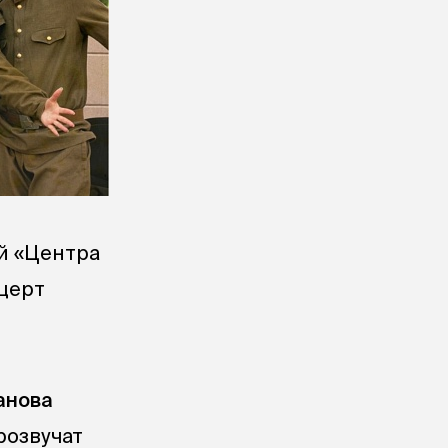
й «Центра
церт
анова
розвучат