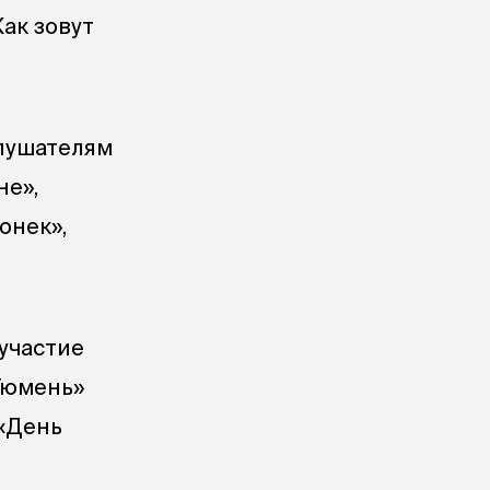
Как зовут
слушателям
не»,
онек»,
участие
Тюмень»
 «День