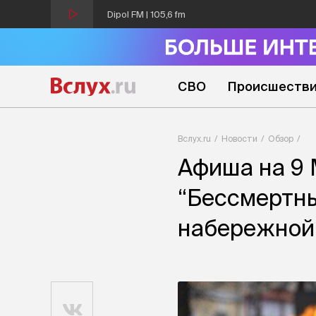
Dipol FM | 105,6 fm
СВО
Происшеств
Вслух.ru
Новости
Обзор
Афиша на 9 
“Бессмертны
набережной