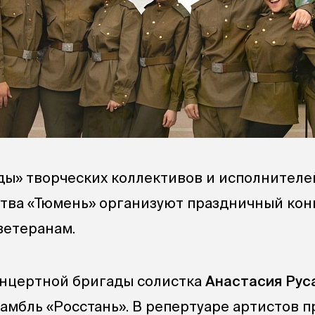
ы» творческих коллективов и исполнителе
ства «Тюмень» организуют праздничный кон
ветеранам.
онцертной бригады солистка
Анастасия Рус
амбль «Росстань». В репертуаре артистов п