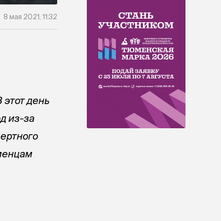
8 мая 2021, 11:32
 этот день
д из-за
мертного
юменцам